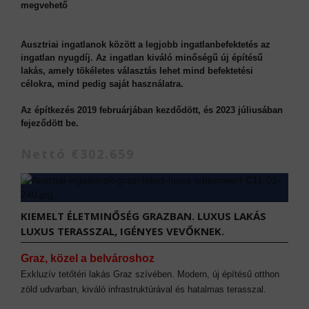
megvehető
Ausztriai ingatlanok között a legjobb ingatlanbefektetés az
ingatlan nyugdíj. Az ingatlan kiváló minőségű új építésű
lakás, amely tökéletes választás lehet mind befektetési
célokra, mind pedig saját használatra.
Az építkezés 2019 februárjában kezdődött, és 2023 júliusában
fejeződött be.
Nettó €302.659
KIEMELT ÉLETMINŐSÉG GRAZBAN. LUXUS LAKÁS
LUXUS TERASSZAL, IGÉNYES VEVŐKNEK.
Graz, közel a belvároshoz
Exkluzív tetőtéri lakás Graz szívében. Modern, új építésű otthon
zöld udvarban, kiváló infrastruktúrával és hatalmas terasszal.