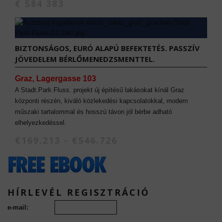
€ 584 383
BIZTONSÁGOS, EURÓ ALAPÚ BEFEKTETÉS. PASSZÍV
JÖVEDELEM BÉRLŐMENEDZSMENTTEL.
Graz, Lagergasse 103
A Stadt.Park.Fluss. projekt új építésű lakásokat kínál Graz
központi részén, kiváló közlekedési kapcsolatokkal, modern
műszaki tartalommal és hosszú távon jól bérbe adható
elhelyezkedéssel.
€169.213 - €546.726
HÍRLEVÉL REGISZTRÁCIÓ
e-mail: