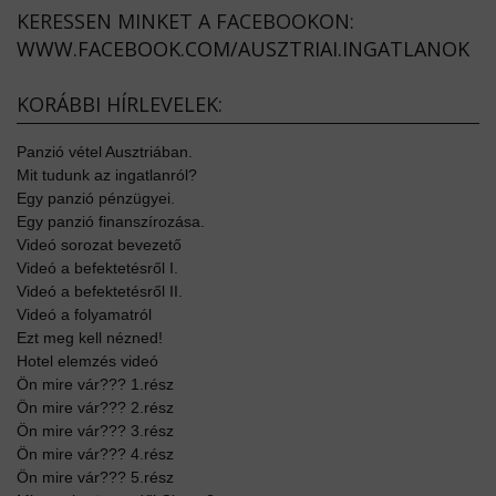
KERESSEN MINKET A FACEBOOKON:
WWW.FACEBOOK.COM/AUSZTRIAI.INGATLANOK
KORÁBBI HÍRLEVELEK:
Panzió vétel Ausztriában.
Mit tudunk az ingatlanról?
Egy panzió pénzügyei.
Egy panzió finanszírozása.
Videó sorozat bevezető
Videó a befektetésről I.
Videó a befektetésről II.
Videó a folyamatról
Ezt meg kell nézned!
Hotel elemzés videó
Ön mire vár??? 1.rész
Ön mire vár??? 2.rész
Ön mire vár??? 3.rész
Ön mire vár??? 4.rész
Ön mire vár??? 5.rész