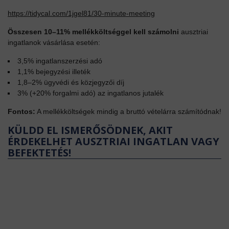
https://tidycal.com/1jgel81/30-minute-meeting
Összesen 10–11% mellékköltséggel kell számolni
ausztriai
ingatlanok vásárlása esetén:
3,5% ingatlanszerzési adó
1,1% bejegyzési illeték
1,8–2% ügyvédi és közjegyzői díj
3% (+20% forgalmi adó) az ingatlanos jutalék
Fontos:
A mellékköltségek mindig a bruttó vételárra számítódnak!
KÜLDD EL ISMERŐSÖDNEK, AKIT
ÉRDEKELHET AUSZTRIAI INGATLAN VAGY
BEFEKTETÉS!