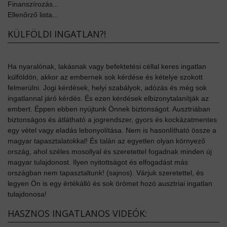
Finanszírozás...
Ellenőrző lista...
KÜLFÖLDI INGATLAN?!
Ha nyaralónak, lakásnak vagy befektetési céllal keres ingatlan
külföldön, akkor az embernek sok kérdése és kételye szokott
felmerülni. Jogi kérdések, helyi szabályok, adózás és még sok
ingatlannal járó kérdés. És ezen kérdések elbizonytalanítják az
embert. Éppen ebben nyújtunk Önnek biztonságot. Ausztriában
biztonságos és átlátható a jogrendszer, gyors és kockázatmentes
egy vétel vagy eladás lebonyolítása. Nem is hasonlítható össze a
magyar tapasztalatokkal! És talán az egyetlen olyan környező
ország, ahol széles mosollyal és szeretettel fogadnak minden új
magyar tulajdonost. Ilyen nyitottságot és elfogadást más
országban nem tapasztaltunk! (sajnos). Várjuk szeretettel, és
legyen Ön is egy értékálló és sok örömet hozó ausztriai ingatlan
tulajdonosa!
HASZNOS INGATLANOS VIDEÓK: