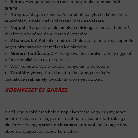
Előtér:
Hívogató bejárati rész, amely meleg atmoszférát
teremt.
Konyha:
Magas színvonalú beépített konyha és kényelmes
étkezőrész, amely ideális társasági órák eltöltésére.
Nappali:
Tágas nappali, amely a déli loggiára vezet, 5,53 m²,
tökéletes pihenésre és a kilátás élvezetére.
2 hálószoba:
Két jól elrendezett hálószoba, amelyek elegendő
helyet biztosítanak személyes kialakításra.
Modern fürdőszoba:
Zuhanyzóval felszerelve, amely egyesíti
a funkcionalitást és az eleganciát.
WC:
Különálló WC a további kényelem érdekében.
Tárolóhelyiség:
Praktikus tárolóhelyiség mosógép
csatlakozással, amely további tárolóhelyet biztosít.
KÖRNYEZET ÉS GARÁZS
A déli loggia tökéletes hely a nap élvezetére vagy egy nyugodt
estére, kilátással a hegyekre. Továbbá a lakáshoz tartozik egy
pincerész és egy
garázs elektromos kapuval
, ami nagy előny
ebben a nyugodt és napos környéken.