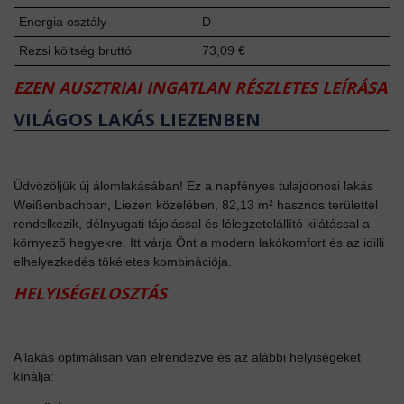
Energia osztály
D
Rezsi költség bruttó
73,09 €
EZEN AUSZTRIAI INGATLAN RÉSZLETES LEÍRÁSA
VILÁGOS LAKÁS LIEZENBEN
Üdvözöljük új álomlakásában! Ez a napfényes tulajdonosi lakás
Weißenbachban, Liezen közelében, 82,13 m² hasznos területtel
rendelkezik, délnyugati tájolással és lélegzetelállító kilátással a
környező hegyekre. Itt várja Önt a modern lakókomfort és az idilli
elhelyezkedés tökéletes kombinációja.
HELYISÉGELOSZTÁS
A lakás optimálisan van elrendezve és az alábbi helyiségeket
kínálja: