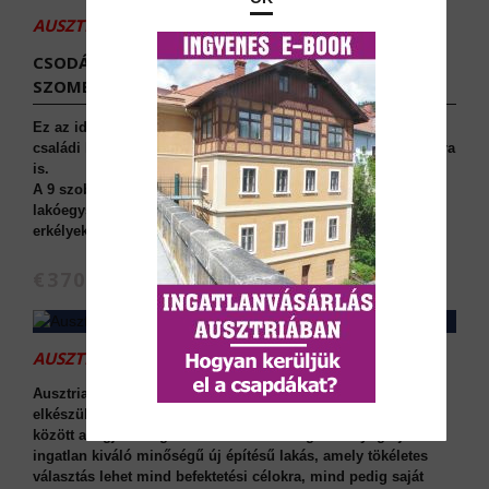
AUSZTRIAI INGATLANOK:
CSODÁLATOS OTTHON NEM MESSZE
SZOMBATHELYTŐL.
Ez az idilli ausztriai ingatlan egy többszintes többgenerációs
családi ház, amely kiváló lehetőséget kínál két család számára
is.
A 9 szobás, 190 m² lakótérrel rendelkező ház két külön
lakóegységből áll, saját kerttel, garázzsal, teraszokkal és
erkélyekkel.
€370.000
AUSZTRIAI INGATLANOK:
Ausztriai ingatlanok: 3 szobás lakás - Bécsben, 2025-ös
elkészüléssel, Áfa náélkül megvehető Ausztriai ingatlanok
között a legjobb ingatlanbefektetés az ingatlan nyugdíj. Az
ingatlan kiváló minőségű új építésű lakás, amely tökéletes
választás lehet mind befektetési célokra, mind pedig saját