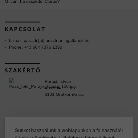
Mi van, ha összedől Ciprus?
KAPCSOLAT
E-mail: parajdi [at] ausztriai-ingatlanok.hu
Phone: +43 664 7376 1399
SZAKÉRTŐ
Parajdi István
Ausztria
8101 Gratkorn/Graz
www.facebook.com/property.in.austria
Sütiket használunk a weblapunkon a felhasználói
élmény növeléséhez, illetőleg a látogatottsági