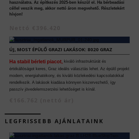
használatra. Az építkezés 2025-ben készül el. Ha bérbeadási
céllel veszik meg, akkor nettó áron megvehető. Részletekért
hívjon!
Nettó €396.420
ÚJ, MOST ÉPÜLŐ GRAZI LAKÁSOK: 8020 GRAZ
Ha stabil bérleti piacot,
kiváló infrastruktúrát és
értékállóságot keres, Graz ideális választás lehet. Az épülő projekt
modern, energiahatékony, és kiváló közlekedési kapcsolatokkal
rendelkezik. A lakások kiadása könnyen kiszervezhető, így
passzív jövedelemszerzési lehetőséget is kínál.
€166.762 (nettó ár)
LEGFRISSEBB AJÁNLATAINK