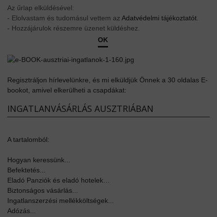
Az űrlap elküldésével:
- Elolvastam és tudomásul vettem az
Adatvédelmi tájékoztatót
.
- Hozzájárulok részemre üzenet küldéshez.
OK
Regisztráljon hírlevelünkre, és mi elküldjük Önnek a 30 oldalas E-
bookot, amivel elkerülheti a csapdákat:
INGATLANVÁSÁRLÁS AUSZTRIÁBAN
A tartalomból:
Hogyan keressünk...
Befektetés...
Eladó Panziók és eladó hotelek…
Biztonságos vásárlás...
Ingatlanszerzési mellékköltségek...
Adózás...