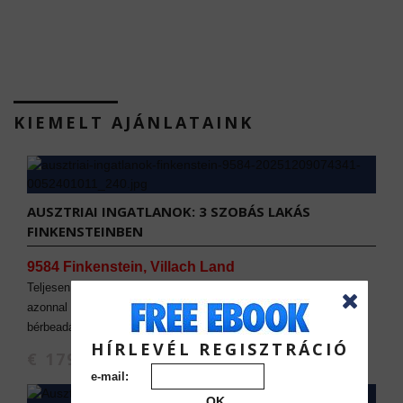
KIEMELT AJÁNLATAINK
AUSZTRIAI INGATLANOK: 3 SZOBÁS LAKÁS
FINKENSTEINBEN
9584 Finkenstein, Villach Land
Teljesen berendezett, 61 m²-es lakás Finkenstein központjában,
azonnal költözhető. Ideális befektetés rövid- és hosszú távú
bérbeadásra.
HÍRLEVÉL REGISZTRÁCIÓ
€ 179.000
e-mail:
OK