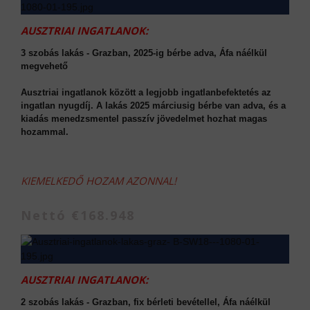
AUSZTRIAI INGATLANOK:
3 szobás lakás - Grazban, 2025-ig bérbe adva, Áfa náélkül
megvehető
Ausztriai ingatlanok között a legjobb ingatlanbefektetés az
ingatlan nyugdíj. A lakás 2025 márciusig bérbe van adva, és a
kiadás menedzsmentel passzív jövedelmet hozhat magas
hozammal.
KIEMELKEDŐ HOZAM AZONNAL!
Nettó €168.948
AUSZTRIAI INGATLANOK:
2 szobás lakás - Grazban, fix bérleti bevétellel, Áfa náélkül