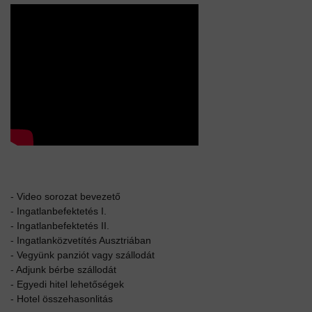
-
Video sorozat bevezető
-
Ingatlanbefektetés I.
-
Ingatlanbefektetés II.
-
Ingatlanközvetítés Ausztriában
-
Vegyünk panziót vagy szállodát
-
Adjunk bérbe szállodát
-
Egyedi hitel lehetőségek
-
Hotel összehasonlitás