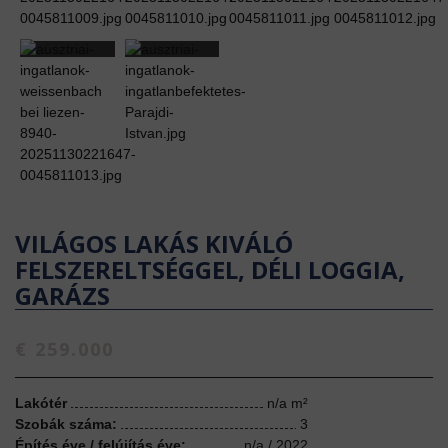
VILÁGOS LAKÁS KIVÁLÓ
FELSZERELTSÉGGEL, DÉLI LOGGIA,
GARÁZS
€ 259.000
Lakótér
n/a m²
Szobák száma:
3
Építés éve / felújítás éve:
n/a / 2022