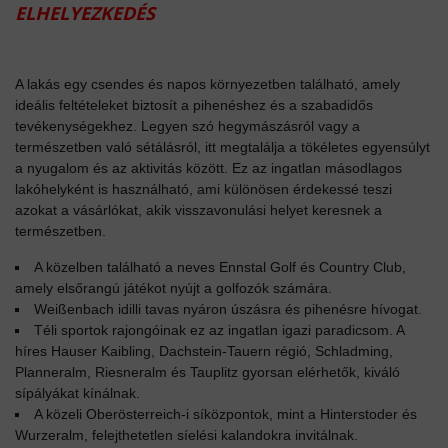
ELHELYEZKEDÉS
A lakás egy csendes és napos környezetben található, amely
ideális feltételeket biztosít a pihenéshez és a szabadidős
tevékenységekhez. Legyen szó hegymászásról vagy a
természetben való sétálásról, itt megtalálja a tökéletes egyensúlyt
a nyugalom és az aktivitás között. Ez az ingatlan másodlagos
lakóhelyként is használható, ami különösen érdekessé teszi
azokat a vásárlókat, akik visszavonulási helyet keresnek a
természetben.
A közelben található a neves Ennstal Golf és Country Club,
amely elsőrangú játékot nyújt a golfozók számára.
Weißenbach idilli tavas nyáron úszásra és pihenésre hívogat.
Téli sportok rajongóinak ez az ingatlan igazi paradicsom. A
híres Hauser Kaibling, Dachstein-Tauern régió, Schladming,
Planneralm, Riesneralm és Tauplitz gyorsan elérhetők, kiváló
sípályákat kínálnak.
A közeli Oberösterreich-i síközpontok, mint a Hinterstoder és
Wurzeralm, felejthetetlen síelési kalandokra invitálnak.