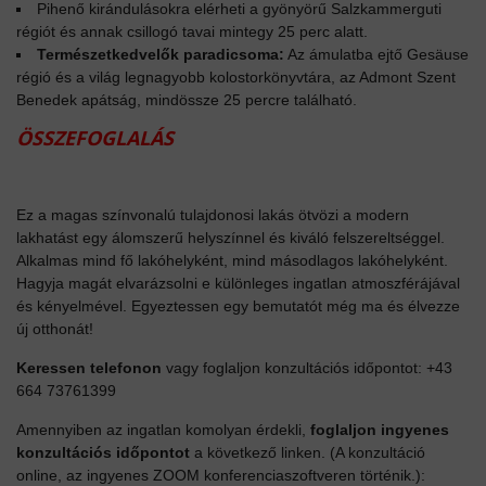
Pihenő kirándulásokra elérheti a gyönyörű Salzkammerguti
régiót és annak csillogó tavai mintegy 25 perc alatt.
Természetkedvelők paradicsoma:
Az ámulatba ejtő Gesäuse
régió és a világ legnagyobb kolostorkönyvtára, az Admont Szent
Benedek apátság, mindössze 25 percre található.
ÖSSZEFOGLALÁS
Ez a magas színvonalú tulajdonosi lakás ötvözi a modern
lakhatást egy álomszerű helyszínnel és kiváló felszereltséggel.
Alkalmas mind fő lakóhelyként, mind másodlagos lakóhelyként.
Hagyja magát elvarázsolni e különleges ingatlan atmoszférájával
és kényelmével. Egyeztessen egy bemutatót még ma és élvezze
új otthonát!
Keressen telefonon
vagy foglaljon konzultációs időpontot: +43
664 73761399
Amennyiben az ingatlan komolyan érdekli,
foglaljon ingyenes
konzultációs időpontot
a következő linken. (A konzultáció
online, az ingyenes ZOOM konferenciaszoftveren történik.):