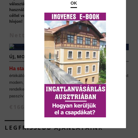
OK
választás lehet mind befektetési célokra, mind pedig saját
használatra. Az építkezés 2025-ben készül el. Ha bérbeadási
céllel veszik meg, akkor nettó áron megvehető. Részletekért
hívjon!
Nettó €396.420
ÚJ, MOST ÉPÜLŐ GRAZI LAKÁSOK: 8020 GRAZ
Ha stabil bérleti piacot,
kiváló infrastruktúrát és
értékállóságot keres, Graz ideális választás lehet. Az épülő projekt
modern, energiahatékony, és kiváló közlekedési kapcsolatokkal
rendelkezik. A lakások kiadása könnyen kiszervezhető, így
passzív jövedelemszerzési lehetőséget is kínál.
€166.762 (nettó ár)
LEGFRISSEBB AJÁNLATAINK