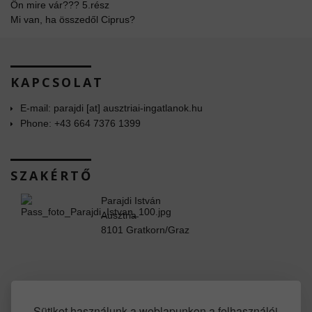
Ön mire vár??? 5.rész
Mi van, ha összedől Ciprus?
KAPCSOLAT
E-mail: parajdi [at] ausztriai-ingatlanok.hu
Phone: +43 664 7376 1399
SZAKÉRTŐ
Parajdi István
Ausztria
8101 Gratkorn/Graz
www.facebook.com/property.in.austria
Sütiket használunk a weblapunkon a felhasználói