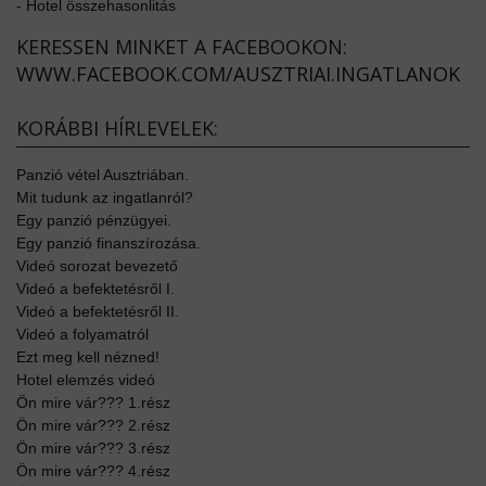
-
Hotel összehasonlitás
KERESSEN MINKET A FACEBOOKON:
WWW.FACEBOOK.COM/AUSZTRIAI.INGATLANOK
KORÁBBI HÍRLEVELEK:
Panzió vétel Ausztriában.
Mit tudunk az ingatlanról?
Egy panzió pénzügyei.
Egy panzió finanszírozása.
Videó sorozat bevezető
Videó a befektetésről I.
Videó a befektetésről II.
Videó a folyamatról
Ezt meg kell nézned!
Hotel elemzés videó
Ön mire vár??? 1.rész
Ön mire vár??? 2.rész
Ön mire vár??? 3.rész
Ön mire vár??? 4.rész