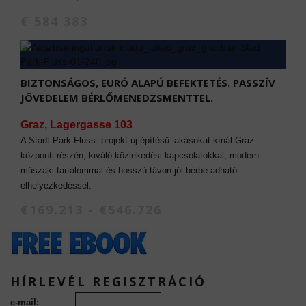
€ 584 383
BIZTONSÁGOS, EURÓ ALAPÚ BEFEKTETÉS. PASSZÍV
JÖVEDELEM BÉRLŐMENEDZSMENTTEL.
Graz, Lagergasse 103
A Stadt.Park.Fluss. projekt új építésű lakásokat kínál Graz
központi részén, kiváló közlekedési kapcsolatokkal, modern
műszaki tartalommal és hosszú távon jól bérbe adható
elhelyezkedéssel.
€169.213 - €546.726
HÍRLEVÉL REGISZTRÁCIÓ
e-mail: