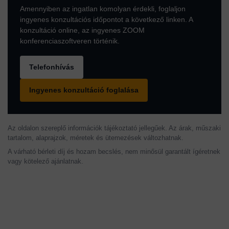
Amennyiben az ingatlan komolyan érdekli, foglaljon
ingyenes konzultációs időpontot a következő linken. A
konzultáció online, az ingyenes ZOOM
konferenciaszoftveren történik.
Telefonhívás
Ingyenes konzultáció foglalása
Az oldalon szereplő információk tájékoztató jellegűek. Az árak, műszaki
tartalom, alaprajzok, méretek és ütemezések változhatnak.
A várható bérleti díj és hozam becslés, nem minősül garantált ígéretnek
vagy kötelező ajánlatnak.