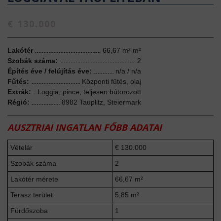
€ 130.000
Lakótér
66,67 m² m²
Szobák száma:
2
Építés éve / felújítás éve:
n/a / n/a
Fűtés:
Központi fűtés, olaj
Extrák:
Loggia, pince, teljesen bútorozott
Régió:
8982 Tauplitz, Steiermark
AUSZTRIAI INGATLAN FŐBB ADATAI
Vételár
€ 130.000
Szobák száma
2
Lakótér mérete
66,67 m²
Terasz terület
5,85 m²
Fürdőszoba
1