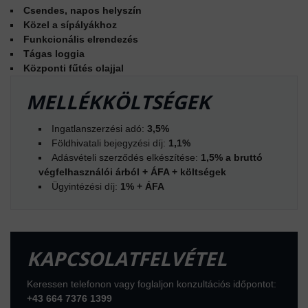
Csendes, napos helyszín
Közel a sípályákhoz
Funkcionális elrendezés
Tágas loggia
Központi fűtés olajjal
MELLÉKKÖLTSÉGEK
Ingatlanszerzési adó:
3,5%
Földhivatali bejegyzési díj:
1,1%
Adásvételi szerződés elkészítése:
1,5% a bruttó
végfelhasználói árból + ÁFA + költségek
Ügyintézési díj:
1% + ÁFA
KAPCSOLATFELVÉTEL
Keressen telefonon vagy foglaljon konzultációs időpontot:
+43 664 7376 1399