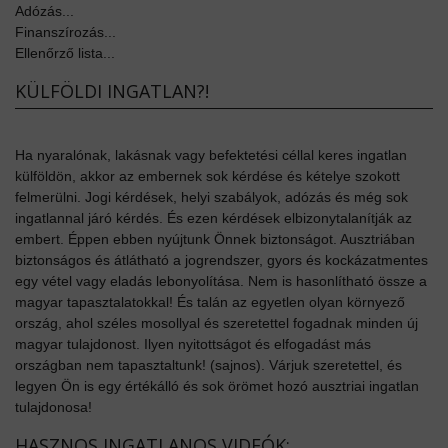
Adózás...
Finanszírozás...
Ellenőrző lista...
KÜLFÖLDI INGATLAN?!
Ha nyaralónak, lakásnak vagy befektetési céllal keres ingatlan
külföldön, akkor az embernek sok kérdése és kételye szokott
felmerülni. Jogi kérdések, helyi szabályok, adózás és még sok
ingatlannal járó kérdés. És ezen kérdések elbizonytalanítják az
embert. Éppen ebben nyújtunk Önnek biztonságot. Ausztriában
biztonságos és átlátható a jogrendszer, gyors és kockázatmentes
egy vétel vagy eladás lebonyolítása. Nem is hasonlítható össze a
magyar tapasztalatokkal! És talán az egyetlen olyan környező
ország, ahol széles mosollyal és szeretettel fogadnak minden új
magyar tulajdonost. Ilyen nyitottságot és elfogadást más
országban nem tapasztaltunk! (sajnos). Várjuk szeretettel, és
legyen Ön is egy értékálló és sok örömet hozó ausztriai ingatlan
tulajdonosa!
HASZNOS INGATLANOS VIDEÓK: