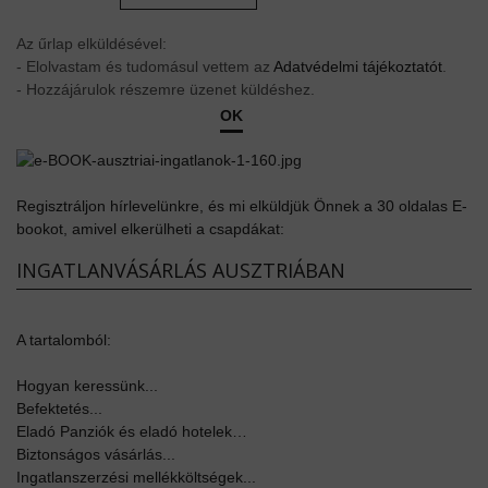
Az űrlap elküldésével:
- Elolvastam és tudomásul vettem az
Adatvédelmi tájékoztatót
.
- Hozzájárulok részemre üzenet küldéshez.
OK
Regisztráljon hírlevelünkre, és mi elküldjük Önnek a 30 oldalas E-
bookot, amivel elkerülheti a csapdákat:
INGATLANVÁSÁRLÁS AUSZTRIÁBAN
A tartalomból:
Hogyan keressünk...
Befektetés...
Eladó Panziók és eladó hotelek…
Biztonságos vásárlás...
Ingatlanszerzési mellékköltségek...