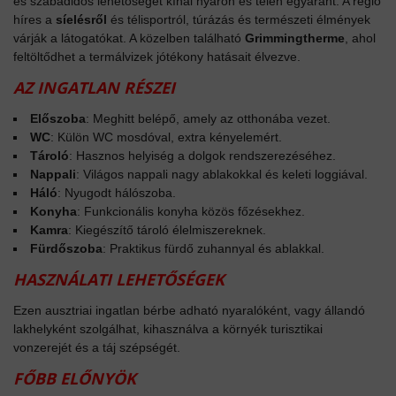
és szabadidős lehetőséget kínál nyáron és télen egyaránt. A régió
híres a
síelésről
és télisportról, túrázás és természeti élmények
várják a látogatókat. A közelben található
Grimmingtherme
, ahol
feltöltődhet a termálvizek jótékony hatásait élvezve.
AZ INGATLAN RÉSZEI
Előszoba
: Meghitt belépő, amely az otthonába vezet.
WC
: Külön WC mosdóval, extra kényelemért.
Tároló
: Hasznos helyiség a dolgok rendszerezéséhez.
Nappali
: Világos nappali nagy ablakokkal és keleti loggiával.
Háló
: Nyugodt hálószoba.
Konyha
: Funkcionális konyha közös főzésekhez.
Kamra
: Kiegészítő tároló élelmiszereknek.
Fürdőszoba
: Praktikus fürdő zuhannyal és ablakkal.
HASZNÁLATI LEHETŐSÉGEK
Ezen ausztriai ingatlan bérbe adható nyaralóként, vagy állandó
lakhelyként szolgálhat, kihasználva a környék turisztikai
vonzerejét és a táj szépségét.
FŐBB ELŐNYÖK