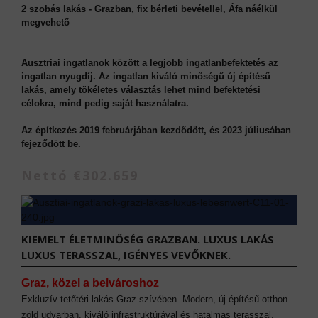
2 szobás lakás - Grazban, fix bérleti bevétellel, Áfa náélkül
megvehető
Ausztriai ingatlanok között a legjobb ingatlanbefektetés az
ingatlan nyugdíj. Az ingatlan kiváló minőségű új építésű
lakás, amely tökéletes választás lehet mind befektetési
célokra, mind pedig saját használatra.
Az építkezés 2019 februárjában kezdődött, és 2023 júliusában
fejeződött be.
Nettó €302.659
KIEMELT ÉLETMINŐSÉG GRAZBAN. LUXUS LAKÁS
LUXUS TERASSZAL, IGÉNYES VEVŐKNEK.
Graz, közel a belvároshoz
Exkluzív tetőtéri lakás Graz szívében. Modern, új építésű otthon
zöld udvarban, kiváló infrastruktúrával és hatalmas terasszal.