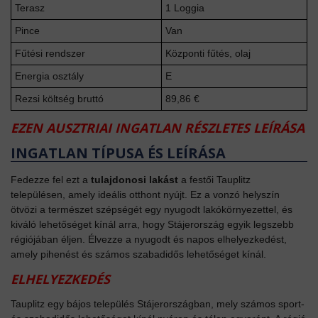
Terasz
1 Loggia
Pince
Van
Fűtési rendszer
Központi fűtés, olaj
Energia osztály
E
Rezsi költség bruttó
89,86 €
EZEN AUSZTRIAI INGATLAN RÉSZLETES LEÍRÁSA
INGATLAN TÍPUSA ÉS LEÍRÁSA
Fedezze fel ezt a
tulajdonosi lakást
a festői Tauplitz
településen, amely ideális otthont nyújt. Ez a vonzó helyszín
ötvözi a természet szépségét egy nyugodt lakókörnyezettel, és
kiváló lehetőséget kínál arra, hogy Stájerország egyik legszebb
régiójában éljen. Élvezze a nyugodt és napos elhelyezkedést,
amely pihenést és számos szabadidős lehetőséget kínál.
ELHELYEZKEDÉS
Tauplitz egy bájos település Stájerországban, mely számos sport-