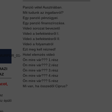
Panzió vétel Ausztriában.
Mit tudunk az ingatlanról?
Egy panzió pénzügyei.
Egy panzió finanszírozása.
Videó sorozat bevezető
Videó a befektetésről I.
Videó a befektetésről II.
Videó a folyamatról
Ezt meg kell nézned!
Hotel elemzés videó
Ön mire vár??? 1.rész
Ön mire vár??? 2.rész
RAZI
Ön mire vár??? 3.rész
AZ
Ön mire vár??? 4.rész
Ön mire vár??? 5.rész
acot,
Mi van, ha összedől Ciprus?
az
 Az épülő
áló