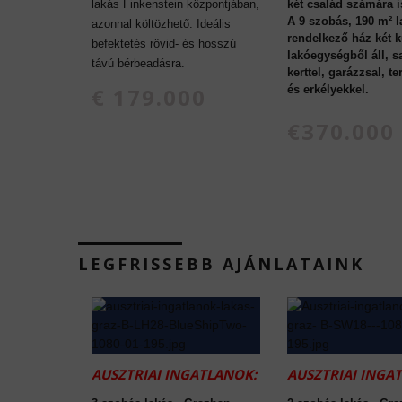
lakás Finkenstein központjában,
két család számára i
A 9 szobás, 190 m² l
azonnal költözhető. Ideális
rendelkező ház két 
befektetés rövid- és hosszú
lakóegységből áll, sa
távú bérbeadásra.
kerttel, garázzsal, t
€ 179.000
és erkélyekkel.
€370.000
LEGFRISSEBB AJÁNLATAINK
AUSZTRIAI INGATLANOK:
AUSZTRIAI INGA