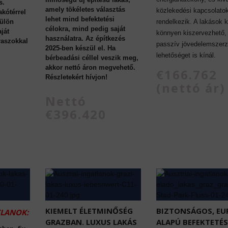
s.
amely tökéletes választás
közlekedési kapcsolato
akótérrel
lehet mind befektetési
külön
rendelkezik. A lakások 
célokra, mind pedig saját
ját
könnyen kiszervezhető,
használatra. Az építkezés
eraszokkal
passzív jövedelemszerz
2025-ben készül el. Ha
lehetőséget is kínál.
bérbeadási céllel veszik meg,
akkor nettó áron megvehető.
€166.762
Részletekért hívjon!
(nettó ár)
Nettó
€396.420
KIEMELT ÉLETMINŐSÉG
BIZTONSÁGOS, EU
TLANOK:
GRAZBAN. LUXUS LAKÁS
ALAPÚ BEFEKTETÉS