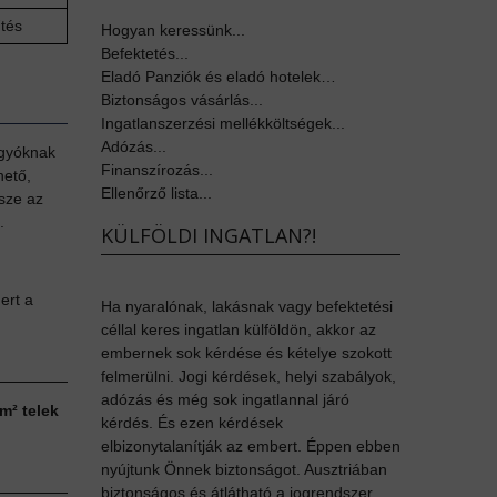
űtés
Hogyan keressünk...
Befektetés...
Eladó Panziók és eladó hotelek…
Biztonságos vásárlás...
Ingatlanszerzési mellékköltségek...
Adózás...
ágyóknak
Finanszírozás...
hető,
Ellenőrző lista...
észe az
.
KÜLFÖLDI INGATLAN?!
ert a
Ha nyaralónak, lakásnak vagy befektetési
céllal keres ingatlan külföldön, akkor az
embernek sok kérdése és kételye szokott
felmerülni. Jogi kérdések, helyi szabályok,
adózás és még sok ingatlannal járó
m² telek
kérdés. És ezen kérdések
elbizonytalanítják az embert. Éppen ebben
nyújtunk Önnek biztonságot. Ausztriában
biztonságos és átlátható a jogrendszer,