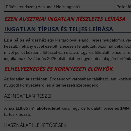
Fűtési rendszer (Heizung / Heizungsart)
Pellet f
EZEN AUSZTRIAI INGATLAN RÉSZLETES LEÍRÁSA
INGATLAN TÍPUSA ÉS TELJES LEÍRÁSA
Ez a bájos városi ház
egy kis tárolóval eladó. Teljes nyugalomra v
készült, néhány évvel ezelőtt ízlésesen felújították. Azonnal beköltöz
mivel pellet központi fűtéssel van ellátva. Egy kis földalatti pince is r
ingatlannak. Az átadás 2026 első felében egyeztetés alapján történik
ELHELYEZKEDÉS ÉS KÖRNYEZETI ELŐNYÖK
Az ingatlan Ausztriában, Drosendorf városában található, ami közism
nyugodt környezetéről és a természeti szépségeiről.
AZ INGATLAN RÉSZEI
A ház
118,65 m² lakóterületet
kínál, egy kis földalatti pince és
1484 
tartozik hozzá.
HASZNÁLATI LEHETŐSÉGEK