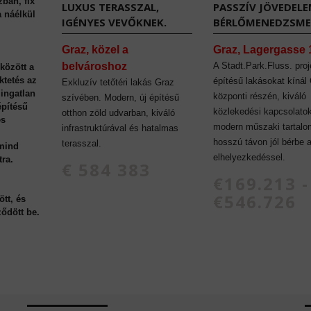
zban, fix
LUXUS TERASSZAL,
PASSZÍV JÖVEDEL
a náélkül
IGÉNYES VEVŐKNEK.
BÉRLŐMENEDZSME
Graz, közel a
Graz, Lagergasse 
belvároshoz
A Stadt.Park.Fluss. proj
között a
ktetés az
építésű lakásokat kínál
Exkluzív tetőtéri lakás Graz
 ingatlan
központi részén, kiváló
szívében. Modern, új építésű
építésű
közlekedési kapcsolatok
otthon zöld udvarban, kiváló
es
modern műszaki tartalo
infrastruktúrával és hatalmas
hosszú távon jól bérbe 
terasszal.
 mind
elhelyezkedéssel.
tra.
€ 584 383
€169.213 -
€546.726
tt, és
ződött be.