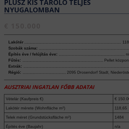
PLUSZ KIS TÁROLÓ TELJES
NYUGALOMBAN
€ 150.000
Lakótér
118
Szobák száma:
Építés éve / felújítás éve:
n
Fűtés:
Pellet központ
Extrák:
Régió:
2095 Drosendorf Stadt, Niederöst
AUSZTRIAI INGATLAN FŐBB ADATAI
Vételár (Kaufpreis €)
€ 150.0
Lakótér mérete (Wohnfläche m²)
118,65
Telek méret (Grundstücksfläche m²)
1484
Építés éve (Baujahr)
n/a