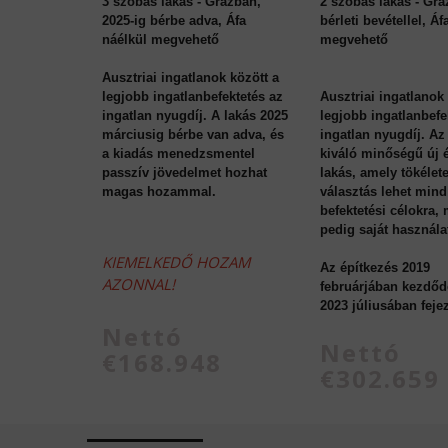
3 szobás lakás - Grazban,
2 szobás lakás - Gra
2025-ig bérbe adva, Áfa
bérleti bevétellel, Áf
náélkül megvehető
megvehető
Ausztriai ingatlanok között a
legjobb ingatlanbefektetés az
Ausztriai ingatlanok 
ingatlan nyugdíj. A lakás 2025
legjobb ingatlanbefe
márciusig bérbe van adva, és
ingatlan nyugdíj. Az
a kiadás menedzsmentel
kiváló minőségű új 
passzív jövedelmet hozhat
lakás, amely tökélet
magas hozammal.
választás lehet mind
befektetési célokra,
pedig saját használa
KIEMELKEDŐ HOZAM
Az építkezés 2019
AZONNAL!
februárjában kezdődö
2023 júliusában feje
Nettó
Nettó
€168.948
€302.659