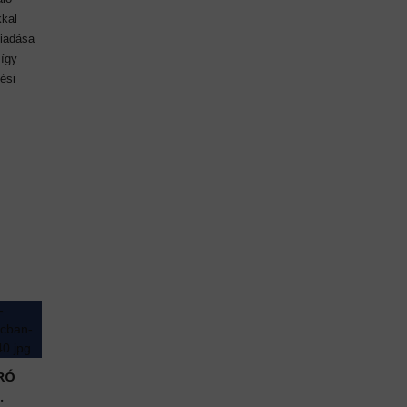
kkal
kiadása
 így
ési
RÓ
.