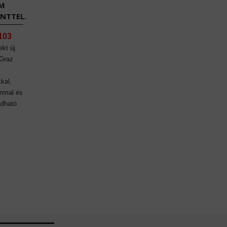
EM
NTTEL.
103
ekt új
 Graz
kal,
mmal és
adható