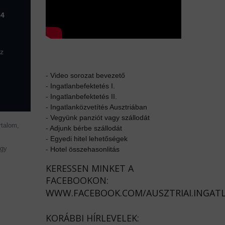
64
az
-
Video sorozat bevezető
-
Ingatlanbefektetés I.
-
Ingatlanbefektetés II.
-
Ingatlanközvetítés Ausztriában
-
Vegyünk panziót vagy szállodát
rtalom,
-
Adjunk bérbe szállodát
-
Egyedi hitel lehetőségek
agy
-
Hotel összehasonlitás
KERESSEN MINKET A
FACEBOOKON:
WWW.FACEBOOK.COM/AUSZTRIAI.INGAT
KORÁBBI HÍRLEVELEK: