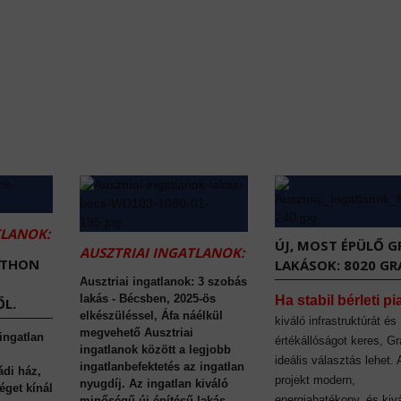
TLANOK:
ÚJ, MOST ÉPÜLŐ G
AUSZTRIAI INGATLANOK:
TTHON
LAKÁSOK: 8020 GR
Ausztriai ingatlanok: 3 szobás
lakás - Bécsben, 2025-ös
Ha stabil bérleti pi
L.
elkészüléssel, Áfa náélkül
kiváló infrastruktúrát és
megvehető Ausztriai
 ingatlan
értékállóságot keres, Gr
ingatlanok között a legjobb
ideális választás lehet.
ingatlanbefektetés az ingatlan
ádi ház,
projekt modern,
nyugdíj. Az ingatlan kiváló
éget kínál
energiahatékony, és kiv
minőségű új építésű lakás,