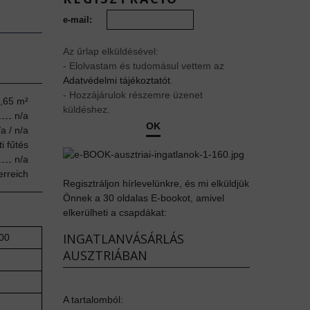
e-mail:
Az űrlap elküldésével:
- Elolvastam és tudomásul vettem az
Adatvédelmi tájékoztatót
.
- Hozzájárulok részemre üzenet
,65 m²
küldéshez.
n/a
OK
/a / n/a
i fűtés
n/a
erreich
Regisztráljon hírlevelünkre, és mi elküldjük
Önnek a 30 oldalas E-bookot, amivel
elkerülheti a csapdákat:
INGATLANVÁSÁRLÁS
00
AUSZTRIÁBAN
A tartalomból: