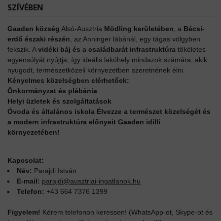
SZÍVÉBEN
Gaaden község
Alsó-Ausztria
Mödling kerületében
, a
Bécsi-
erdő északi részén
, az Anninger lábánál, egy tágas völgyben
fekszik. A
vidéki báj és a családbarát infrastruktúra
tökéletes
egyensúlyát nyújtja, így ideális lakóhely mindazok számára, akik
nyugodt, természetközeli környezetben szeretnének élni.
Kényelmes közelségben elérhetőek:
Önkormányzat és plébánia
Helyi üzletek és szolgáltatások
Óvoda és általános iskola
Élvezze a természet közelségét és
a modern infrastruktúra előnyeit Gaaden idilli
környezetében!
Kapcsolat:
Név:
Parajdi István
E-mail:
parajdi@ausztriai-ingatlanok.hu
Telefon:
+43 664 7376 1399
Figyelem!
Kérem telefonon keressen! (WhatsApp-ot, Skype-ot és