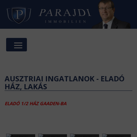
AUSZTRIAI INGATLANOK - ELADÓ
HÁZ, LAKÁS
ELADÓ 1/2 HÁZ GAADEN-BA