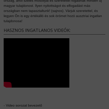
ország, ahol széles mosollyal és szeretettel fogadnak minden új
magyar tulajdonost. Ilyen nyitottságot és elfogadást más
országban nem tapasztaltunk! (sajnos). Várjuk szeretettel, és
legyen Ön is egy értékálló és sok örömet hozó ausztriai ingatlan
tulajdonosa!
HASZNOS INGATLANOS VIDEÓK:
-
Video sorozat bevezető