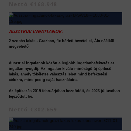
Nettó €168.948
AUSZTRIAI INGATLANOK:
2 szobás lakás - Grazban, fix bérleti bevétellel, Áfa náélkül
megvehető
Ausztriai ingatlanok között a legjobb ingatlanbefektetés az
ingatlan nyugdíj. Az ingatlan kiváló minőségű új építésű
lakás, amely tökéletes választás lehet mind befektetési
célokra, mind pedig saját használatra.
Az építkezés 2019 februárjában kezdődött, és 2023 júliusában
fejeződött be.
Nettó €302.659