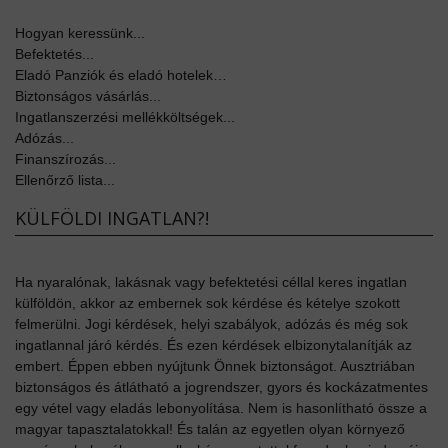
Hogyan keressünk...
Befektetés...
Eladó Panziók és eladó hotelek…
Biztonságos vásárlás...
Ingatlanszerzési mellékköltségek...
Adózás...
Finanszírozás...
Ellenőrző lista...
KÜLFÖLDI INGATLAN?!
Ha nyaralónak, lakásnak vagy befektetési céllal keres ingatlan
külföldön, akkor az embernek sok kérdése és kételye szokott
felmerülni. Jogi kérdések, helyi szabályok, adózás és még sok
ingatlannal járó kérdés. És ezen kérdések elbizonytalanítják az
embert. Éppen ebben nyújtunk Önnek biztonságot. Ausztriában
biztonságos és átlátható a jogrendszer, gyors és kockázatmentes
egy vétel vagy eladás lebonyolítása. Nem is hasonlítható össze a
magyar tapasztalatokkal! És talán az egyetlen olyan környező