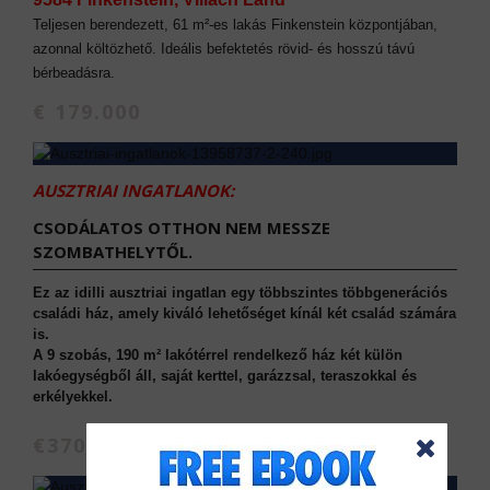
Teljesen berendezett, 61 m²-es lakás Finkenstein központjában,
azonnal költözhető. Ideális befektetés rövid- és hosszú távú
bérbeadásra.
€ 179.000
AUSZTRIAI INGATLANOK:
CSODÁLATOS OTTHON NEM MESSZE
SZOMBATHELYTŐL.
Ez az idilli ausztriai ingatlan egy többszintes többgenerációs
családi ház, amely kiváló lehetőséget kínál két család számára
is.
A 9 szobás, 190 m² lakótérrel rendelkező ház két külön
lakóegységből áll, saját kerttel, garázzsal, teraszokkal és
erkélyekkel.
€370.000