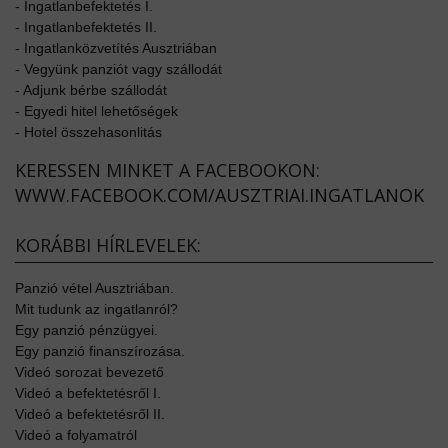
-
Ingatlanbefektetés I.
-
Ingatlanbefektetés II.
-
Ingatlanközvetítés Ausztriában
-
Vegyünk panziót vagy szállodát
-
Adjunk bérbe szállodát
-
Egyedi hitel lehetőségek
-
Hotel összehasonlitás
KERESSEN MINKET A FACEBOOKON:
WWW.FACEBOOK.COM/AUSZTRIAI.INGATLANOK
KORÁBBI HÍRLEVELEK:
Panzió vétel Ausztriában.
Mit tudunk az ingatlanról?
Egy panzió pénzügyei.
Egy panzió finanszírozása.
Videó sorozat bevezető
Videó a befektetésről I.
Videó a befektetésről II.
Videó a folyamatról