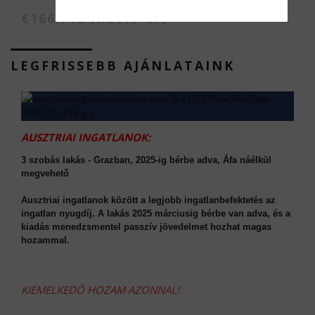
€166.762 (nettó ár)
LEGFRISSEBB AJÁNLATAINK
AUSZTRIAI INGATLANOK:
3 szobás lakás - Grazban, 2025-ig bérbe adva, Áfa náélkül
megvehető
Ausztriai ingatlanok között a legjobb ingatlanbefektetés az
ingatlan nyugdíj. A lakás 2025 márciusig bérbe van adva, és a
kiadás menedzsmentel passzív jövedelmet hozhat magas
hozammal.
KIEMELKEDŐ HOZAM AZONNAL!