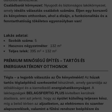
otthonos atmoszférát.
Családbarát környezet:
Nyugodt és biztonságos lakókörnyezet,
amely
ideális választás családok számára
.
Éljen egy korszerű
és kényelmes otthonban, ahol a dizájn, a funkcionalitás és a
fenntarthatóság tökéletes egyensúlyban van!
Lakás adatai:
Szobák száma
: 5
Hasznos négyzetméter
:
132
m²
Teljes telek:
395
m² + 132 m²
PRÉMIUM MINŐSÉGŰ ÉPÍTÉS – TARTÓS ÉS
ENERGIAHATÉKONY OTTHONOK
Tégla – a legjobb választás az Ön kényelméért!
Az
házak
tartós téglaépítésű szerkezettel
készülnek, amely garantálja az
időtállóságot és a kiemelkedő
energiahatékonyságot
. A
lakóegységek
BELAGSFERTIG PLUS
kivitelben kerülnek
átadásra, ami azt jelenti, hogy az
épület külsőleg teljesen kész
,
míg a belső térben az
aljzatbeton, az elektromos és szaniter
alapszerelések, valamint a fűtési rendszer beépítésre és