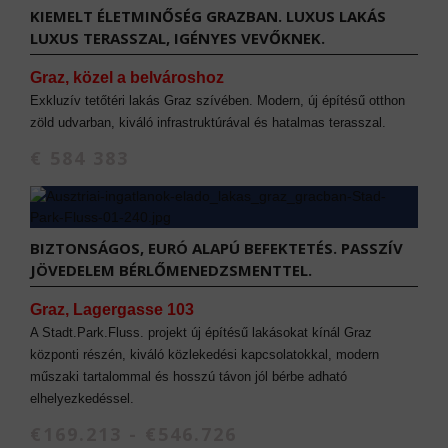
KIEMELT ÉLETMINŐSÉG GRAZBAN. LUXUS LAKÁS
LUXUS TERASSZAL, IGÉNYES VEVŐKNEK.
Graz, közel a belvároshoz
Exkluzív tetőtéri lakás Graz szívében. Modern, új építésű otthon
zöld udvarban, kiváló infrastruktúrával és hatalmas terasszal.
€ 584 383
BIZTONSÁGOS, EURÓ ALAPÚ BEFEKTETÉS. PASSZÍV
JÖVEDELEM BÉRLŐMENEDZSMENTTEL.
Graz, Lagergasse 103
A Stadt.Park.Fluss. projekt új építésű lakásokat kínál Graz
központi részén, kiváló közlekedési kapcsolatokkal, modern
műszaki tartalommal és hosszú távon jól bérbe adható
elhelyezkedéssel.
€169.213 - €546.726