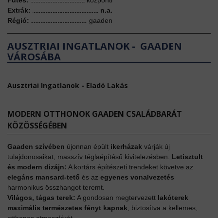
Fűtés:
központi
Extrák:
n.a.
Régió:
gaaden
AUSZTRIAI INGATLANOK - GAADEN
VÁROSÁBA
Ausztriai Ingatlanok - Eladó Lakás
MODERN OTTHONOK GAADEN CSALÁDBARÁT
KÖZÖSSÉGÉBEN
Gaaden szívében
újonnan épült
ikerházak
várják új
tulajdonosaikat, masszív téglaépítésű kivitelezésben.
Letisztult
és modern dizájn:
A kortárs építészeti trendeket követve az
elegáns mansard-tető
és az
egyenes vonalvezetés
harmonikus összhangot teremt.
Világos, tágas terek:
A gondosan megtervezett
lakóterek
maximális természetes fényt kapnak
, biztosítva a kellemes,