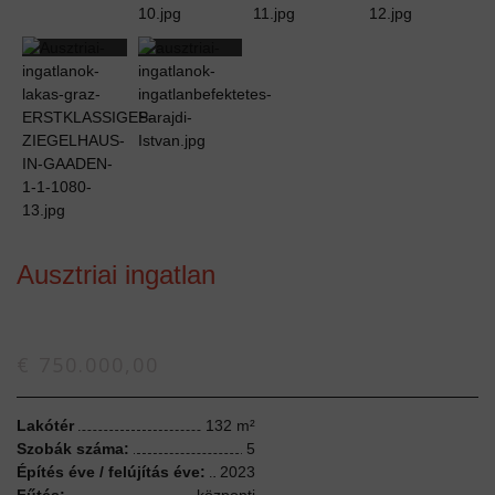
Ausztriai ingatlan
€ 750.000,00
Lakótér
132
m²
Szobák száma:
5
Építés éve / felújítás éve:
2023