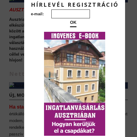
HÍRLEVÉL REGISZTRÁCIÓ
AUSZTRIAI INGATLANOK:
e-mail:
Ausztriai ingatlanok: 3 szobás lakás - Bécsben, 2025-ös
OK
elkészüléssel, Áfa náélkül megvehető Ausztriai ingatlanok
között a legjobb ingatlanbefektetés az ingatlan nyugdíj. Az
ingatlan kiváló minőségű új építésű lakás, amely tökéletes
választás lehet mind befektetési célokra, mind pedig saját
használatra. Az építkezés 2025-ben készül el. Ha bérbeadási
céllel veszik meg, akkor nettó áron megvehető. Részletekért
hívjon!
Nettó €396.420
ÚJ, MOST ÉPÜLŐ GRAZI LAKÁSOK: 8020 GRAZ
Ha stabil bérleti piacot,
kiváló infrastruktúrát és
értékállóságot keres, Graz ideális választás lehet. Az épülő projekt
modern, energiahatékony, és kiváló közlekedési kapcsolatokkal
rendelkezik. A lakások kiadása könnyen kiszervezhető, így
passzív jövedelemszerzési lehetőséget is kínál.