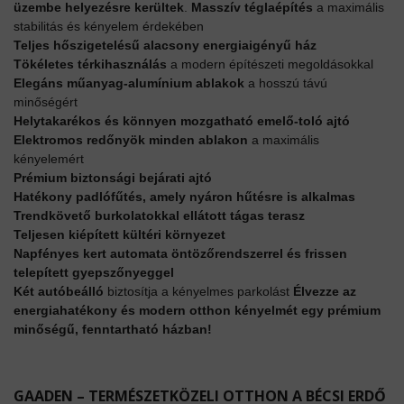
üzembe helyezésre kerültek
.
Masszív téglaépítés
a maximális
stabilitás és kényelem érdekében
Teljes hőszigetelésű alacsony energiaigényű ház
Tökéletes térkihasználás
a modern építészeti megoldásokkal
Elegáns műanyag-alumínium ablakok
a hosszú távú
minőségért
Helytakarékos és könnyen mozgatható emelő-toló ajtó
Elektromos redőnyök minden ablakon
a maximális
kényelemért
Prémium biztonsági bejárati ajtó
Hatékony padlófűtés, amely nyáron hűtésre is alkalmas
Trendkövető burkolatokkal ellátott tágas terasz
Teljesen kiépített kültéri környezet
Napfényes kert automata öntözőrendszerrel és frissen
telepített gyepszőnyeggel
Két autóbeálló
biztosítja a kényelmes parkolást
Élvezze az
energiahatékony és modern otthon kényelmét egy prémium
minőségű, fenntartható házban!
GAADEN – TERMÉSZETKÖZELI OTTHON A BÉCSI ERDŐ