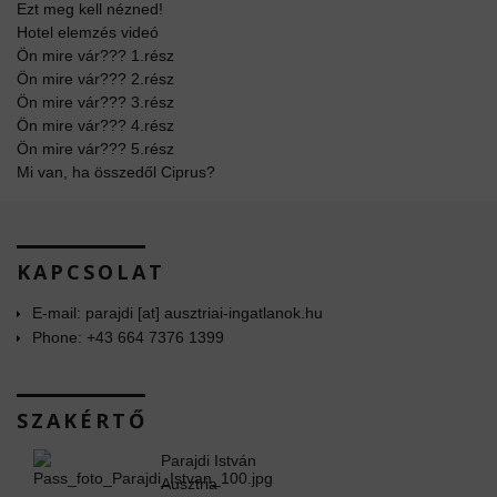
Ezt meg kell nézned!
Hotel elemzés videó
Ön mire vár??? 1.rész
Ön mire vár??? 2.rész
Ön mire vár??? 3.rész
Ön mire vár??? 4.rész
Ön mire vár??? 5.rész
Mi van, ha összedől Ciprus?
KAPCSOLAT
E-mail: parajdi [at] ausztriai-ingatlanok.hu
Phone: +43 664 7376 1399
SZAKÉRTŐ
Parajdi István
Ausztria