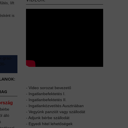
űtés, lift
ésként is
LANOK:
-
Video sorozat bevezető
MAG
-
Ingatlanbefektetés I.
-
Ingatlanbefektetés II.
ország
-
Ingatlanközvetítés Ausztriában
 bérbe
-
Vegyünk panziót vagy szállodát
l álló
-
Adjunk bérbe szállodát
ó
-
Egyedi hitel lehetőségek