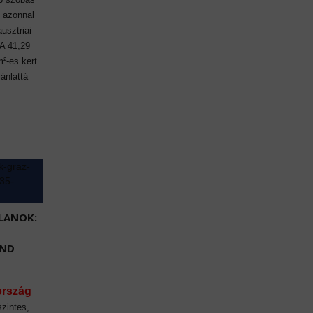
n azonnal
ausztriai
 A 41,29
m²-es kert
jánlattá
LANOK:
END
ország
szintes,