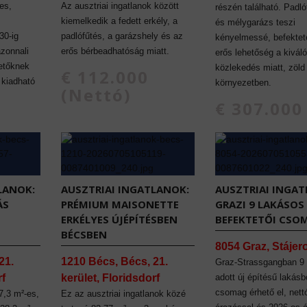
es,
Az ausztriai ingatlanok között
részén található. Padlóf
kiemelkedik a fedett erkély, a
és mélygarázs teszi
30-ig
padlófűtés, a garázshely és az
kényelmessé, befektet
azonnali
erős bérbeadhatóság miatt.
erős lehetőség a kiváló
etőknek
közlekedés miatt, zöld
€ 112.000
l kiadható
környezetben.
(Nettó)
€ 307.000
LANOK:
AUSZTRIAI INGATLANOK:
AUSZTRIAI INGAT
ÁS
PRÉMIUM MAISONETTE
GRAZI 9 LAKÁSOS
ERKÉLYES ÚJÉPÍTÉSBEN
BEFEKTETŐI CSO
BÉCSBEN
8054 Graz, Stájer
21.
1210 Bécs, Bécs, 21.
Graz-Strassgangban 9
rf
kerület, Floridsdorf
adott új építésű lakásbó
csomag érhető el, nett
7,3 m²-es,
Ez az ausztriai ingatlanok közé