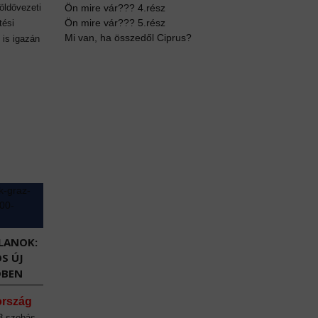
öldövezeti
Ön mire vár??? 4.rész
Ön mire vár??? 5.rész
tési
Mi van, ha összedől Ciprus?
 is igazán
LANOK:
S ÚJ
DBEN
ország
 3 szobás