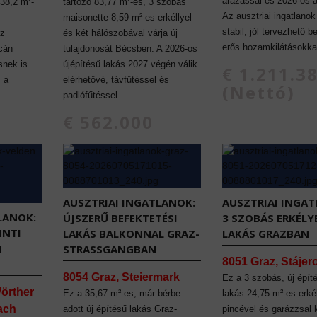
árazással és 2026-os á
 38,2 m²-
tartozó 83,77 m²-es, 3 szobás
Az ausztriai ingatlanok
maisonette 8,59 m²-es erkéllyel
stabil, jól tervezhető b
Az
és két hálószobával várja új
erős hozamkilátásokka
acán
tulajdonosát Bécsben. A 2026-os
snek is
újépítésű lakás 2027 végén válik
€ 1.211.3
s a
elérhetővé, távfűtéssel és
(Nettó)
padlófűtéssel.
€ 562.000
AUSZTRIAI INGATLANOK:
AUSZTRIAI INGAT
LANOK:
ÚJSZERŰ BEFEKTETÉSI
3 SZOBÁS ERKÉLY
INTI
LAKÁS BALKONNAL GRAZ-
LAKÁS GRAZBAN
N
STRASSGANGBAN
8051 Graz, Stájer
8054 Graz, Steiermark
Ez a 3 szobás, új építé
örther
Ez a 35,67 m²-es, már bérbe
lakás 24,75 m²-es erkél
lach
adott új építésű lakás Graz-
pincével és garázzsal 