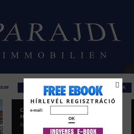
RIUM
INGATLANOK
HÍRLEVELEK
RÓLUNK
HÍRLEVÉL REGISZTRÁCIÓ
CSALÁDI
e-mail:
HÁZAK
OK
NYARALÓK