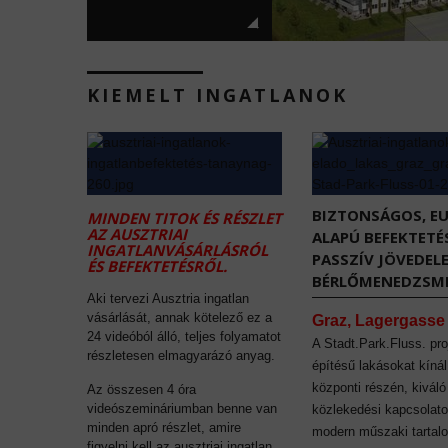
KIEMELT INGATLANOK
BIZTONSÁGOS, E
MINDEN TITOK ÉS RÉSZLET
AZ AUSZTRIAI
ALAPÚ BEFEKTETÉ
INGATLANVÁSÁRLÁSRÓL
PASSZÍV JÖVEDEL
ÉS BEFEKTETÉSRŐL.
BÉRLŐMENEDZSME
Aki tervezi Ausztria ingatlan
vásárlását, annak kötelező ez a
Graz, Lagergasse
24 videóból álló, teljes folyamatot
A Stadt.Park.Fluss. pro
részletesen elmagyarázó anyag.
építésű lakásokat kíná
központi részén, kiváló
Az összesen 4 óra
videószemináriumban benne van
közlekedési kapcsolato
minden apró részlet, amire
modern műszaki tartal
figyelni kell az ausztriai ingatlan