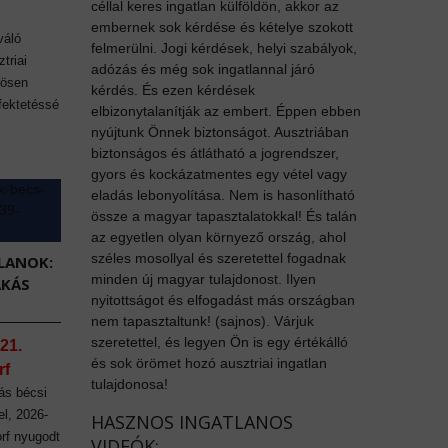
céllal keres ingatlan külföldön, akkor az
embernek sok kérdése és kételye szokott
váló
felmerülni. Jogi kérdések, helyi szabályok,
triai
adózás és még sok ingatlannal járó
nösen
kérdés. És ezen kérdések
fektetéssé
elbizonytalanítják az embert. Éppen ebben
nyújtunk Önnek biztonságot. Ausztriában
biztonságos és átlátható a jogrendszer,
gyors és kockázatmentes egy vétel vagy
eladás lebonyolítása. Nem is hasonlítható
össze a magyar tapasztalatokkal! És talán
az egyetlen olyan környező ország, ahol
széles mosollyal és szeretettel fogadnak
LANOK:
minden új magyar tulajdonost. Ilyen
AKÁS
nyitottságot és elfogadást más országban
nem tapasztaltunk! (sajnos). Várjuk
szeretettel, és legyen Ön is egy értékálló
21.
és sok örömet hozó ausztriai ingatlan
rf
tulajdonosa!
ás bécsi
el, 2026-
HASZNOS INGATLANOS
orf nyugodt
VIDEÓK: