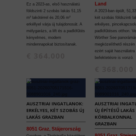
Land
Ez a 2023-as, első használatú
földszinti 2 szobás lakás 51,15
A 2023-ban épült, 51,3
m² lakótérrel és 20,06 m²
két szobás földszinti l
erkéllyel várja új tulajdonosát. A
erkélyes, pincekapcsol
mélygarázs, a lift és a padlófűtés
padlófűtéses otthon. V
kényelmes, modern
Wörther See panorámás
mindennapokat biztosítanak.
megközelíthető részén t
ezért saját használatra
€ 364.000
befektetésre is vonzó.
€ 368.000
AUSZTRIAI INGATLANOK:
AUSZTRIAI INGAT
ERKÉLYES, KÉT SZOBÁS ÚJ
ÚJ ÉPÍTÉSŰ LAKÁ
LAKÁS GRAZBAN
KÖRBALKONNAL
GRAZBAN
8051 Graz, Stájerország
8051 Graz, Steier
Grazban, a Thalstraße közelében