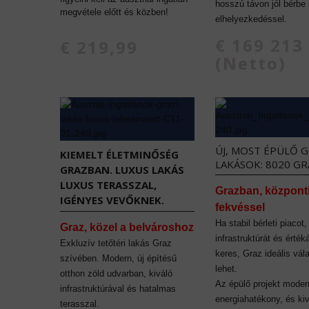
hosszú távon jól bérbe
megvétele előtt és közben!
elhelyezkedéssel.
€ 169 213
€ 219,99
(Netto)
ÚJ, MOST ÉPÜLŐ G
KIEMELT ÉLETMINŐSÉG
LAKÁSOK: 8020 GR
GRAZBAN. LUXUS LAKÁS
LUXUS TERASSZAL,
Grazban, központ
IGÉNYES VEVŐKNEK.
fekvéssel
Ha stabil bérleti piacot,
Graz, közel a belvároshoz
infrastruktúrát és érték
Exkluzív tetőtéri lakás Graz
keres, Graz ideális vál
szívében. Modern, új építésű
lehet.
otthon zöld udvarban, kiváló
Az épülő projekt moder
infrastruktúrával és hatalmas
energiahatékony, és ki
terasszal.