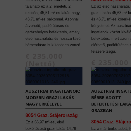
található ez a 2. emeleti, 2
Ez az első használatú,
szobás, 45,51 m²-es lakás nagy,
graz-i lakás 45,63 m² la
43,71 m²-es balkonnal. Azonnal
és 43,71 m²-es körerkél
átvehető, padlófűtéses és
kényelmet. Az ausztriai
garázshelyes befektetés, amely
ingatlanok között kivál
első használatra és hosszú távú
befektetés, mert azonn
bérbeadásra is különösen vonzó.
elérhető, padlófűtéses
felszereltségű.
€ 235.000
€ 235.000
(Nettó)
(Nettó)
AUSZTRIAI INGATLANOK:
AUSZTRIAI INGAT
MODERN GRAZI LAKÁS
BÉRBE ADOTT
NAGY ERKÉLLYEL
BEFEKTETÉSI LAK
GRAZBAN
8054 Graz, Stájerország
8054 Graz, Stájer
Ez a 66,97 m²-es, első
beköltözésű grazi lakás 14,78
Ez a már bérbe adott, f