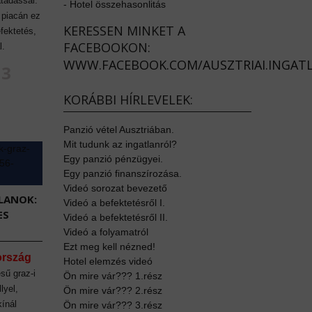
tadással.
-
Hotel összehasonlitás
 piacán ez
KERESSEN MINKET A
efektetés,
FACEBOOKON:
l.
WWW.FACEBOOK.COM/AUSZTRIAI.INGAT
83
KORÁBBI HÍRLEVELEK:
Panzió vétel Ausztriában.
Mit tudunk az ingatlanról?
Egy panzió pénzügyei.
Egy panzió finanszírozása.
Videó sorozat bevezető
LANOK:
Videó a befektetésről I.
ES
Videó a befektetésről II.
Videó a folyamatról
Ezt meg kell nézned!
ország
Hotel elemzés videó
sű graz-i
Ön mire vár??? 1.rész
lyel,
Ön mire vár??? 2.rész
kínál
Ön mire vár??? 3.rész