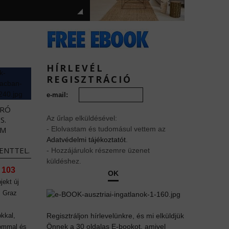
HÍRLEVÉL
REGISZTRÁCIÓ
e-mail:
URÓ
Az űrlap elküldésével:
S.
EM
- Elolvastam és tudomásul vettem az
Adatvédelmi tájékoztatót
.
ENTTEL.
- Hozzájárulok részemre üzenet
küldéshez.
 103
OK
jekt új
l Graz
kkal,
Regisztráljon hírlevelünkre, és mi elküldjük
Önnek a 30 oldalas E-bookot, amivel
lommal és