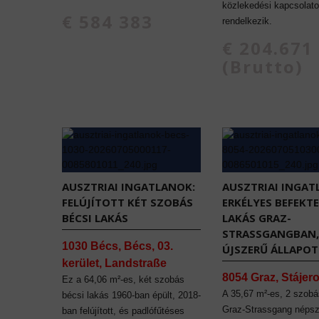
közlekedési kapcsolato
€ 584 383
rendelkezik.
€ 204.671
(Brutto)
AUSZTRIAI INGATLANOK:
AUSZTRIAI INGAT
FELÚJÍTOTT KÉT SZOBÁS
ERKÉLYES BEFEKTE
BÉCSI LAKÁS
LAKÁS GRAZ-
STRASSGANGBAN,
1030 Bécs, Bécs, 03.
ÚJSZERŰ ÁLLAPO
kerület, Landstraße
8054 Graz, Stájer
Ez a 64,06 m²-es, két szobás
A 35,67 m²-es, 2 szobá
bécsi lakás 1960-ban épült, 2018-
Graz-Strassgang népsz
ban felújított, és padlófűtéses