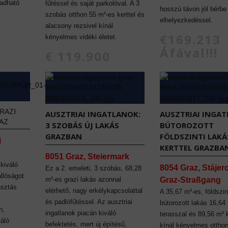
 adható
fűtéssel és saját parkolóval. A 3
hosszú távon jól bérbe
szobás otthon 55 m²-es kerttel és
elhelyezkedéssel.
alacsony rezsivel kínál
€169.213
kényelmes vidéki életet.
Áfával!!!
€ 119.900
RAZI
AUSZTRIAI INGATLANOK:
AUSZTRIAI INGAT
AZ
3 SZOBÁS ÚJ LAKÁS
BÚTOROZOTT
GRAZBAN
FÖLDSZINTI LAKÁ
i
KERTTEL GRAZBA
8051 Graz, Steiermark
 kiváló
8054 Graz, Stájer
Ez a 2. emeleti, 3 szobás, 68,28
állóságot
m²-es grazi lakás azonnal
Graz-Straßgang
asztás
elérhető, nagy erkélykapcsolattal
A 35,67 m²-es, földszint
és padlófűtéssel. Az ausztriai
bútorozott lakás 16,64
n,
ingatlanok piacán kiváló
terasszal és 89,56 m² k
váló
befektetés, mert új építésű,
kínál kényelmes otthon