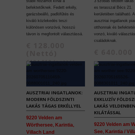
stabil hozamot kínál a
3 szobás tetőtéri lakás
befektetőknek. Fedett erkély,
es terasszal Bécs 21.
garázsbeálló, padlófűtés és
kerületében található. 
kiváló közlekedés teszi
ausztriai ingatlanok pi
különösen vonzóvá, hosszú
otthonnak és befekteté
távon is megfontolt választássá.
vonzó, kiváló választá
családoknak.
€ 128.000
€ 640.000
(Nettó)
€194.910 (nettó)
AUSZTRIAI INGATLANOK:
AUSZTRIAI INGAT
MODERN FÖLDSZINTI
EXKLUZÍV FÖLDSZ
LAKÁS TÁGAS ERKÉLLYEL
LAKÁS VELDENBE
KILÁTÁSSAL
9220 Velden am
9220 Velden am W
Wörthersee, Karintia,
See, Karintia / Vil
Villach Land