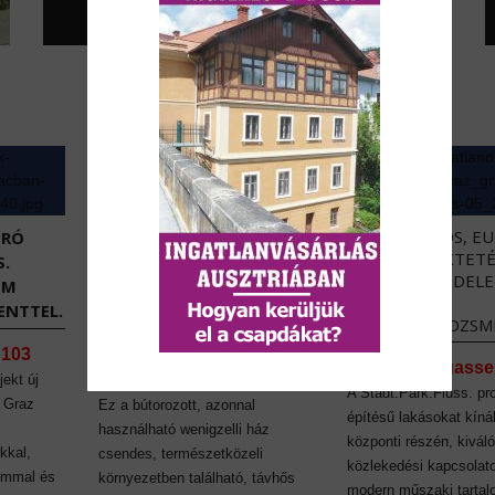
BIZTONSÁGOS, E
URÓ
ALAPÚ BEFEKTETÉ
AUSZTRIAI INGATLANOK:
S.
PASSZÍV JÖVEDEL
BÁJOS HÁZ WENIGZELL
EM
TELJES
CSENDES RÉSZÉN
NTTEL.
BÉRLŐMENEDZSM
8254 Wenigzell, Hartberg-
 103
Graz, Lagergasse
Fürstenfeld, Stájerország
jekt új
A Stadt.Park.Fluss. pro
l Graz
Ez a bútorozott, azonnal
építésű lakásokat kíná
használható wenigzelli ház
központi részén, kiváló
kkal,
csendes, természetközeli
közlekedési kapcsolato
ommal és
környezetben található, távhős
modern műszaki tarta