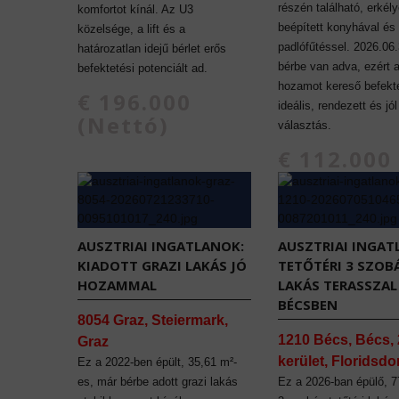
részén található, erkély
komfortot kínál. Az U3
beépített konyhával és
közelsége, a lift és a
padlófűtéssel. 2026.06.
határozatlan idejű bérlet erős
bérbe van adva, ezért 
befektetési potenciált ad.
hozamot kereső befekt
€ 196.000
ideális, rendezett és jó
(Nettó)
választás.
€ 112.000
(Nettó)
AUSZTRIAI INGATLANOK:
AUSZTRIAI INGAT
KIADOTT GRAZI LAKÁS JÓ
TETŐTÉRI 3 SZOB
HOZAMMAL
LAKÁS TERASSZAL
BÉCSBEN
8054 Graz, Steiermark,
1210 Bécs, Bécs, 
Graz
kerület, Floridsdo
Ez a 2022-ben épült, 35,61 m²-
es, már bérbe adott grazi lakás
Ez a 2026-ban épülő, 7