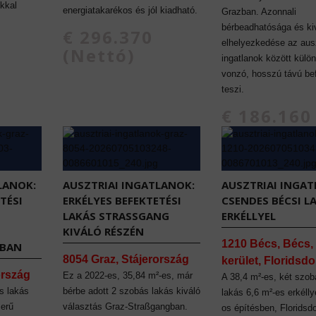
kkal
energiatakarékos és jól kiadható.
Grazban. Azonnali
bérbeadhatósága és ki
€ 296.370
elhelyezkedése az ausz
(Nettó)
ingatlanok között külö
vonzó, hosszú távú be
teszi.
€ 186.160
(Nettó)
LANOK:
AUSZTRIAI INGATLANOK:
AUSZTRIAI INGAT
TÉSI
ERKÉLYES BEFEKTETÉSI
CSENDES BÉCSI L
LAKÁS STRASSGANG K
ERKÉLLYEL
IVÁLÓ RÉSZÉN
1210 Bécs, Bécs, 
TBAN
8054 Graz, Stájerország
kerület, Floridsdo
ország
Ez a 2022-es, 35,84 m²-es, már
A 38,4 m²-es, két szob
s lakás
bérbe adott 2 szobás lakás kiváló
lakás 6,6 m²-es erkélly
erű
választás Graz-Straßgangban.
os építésben, Floridsd