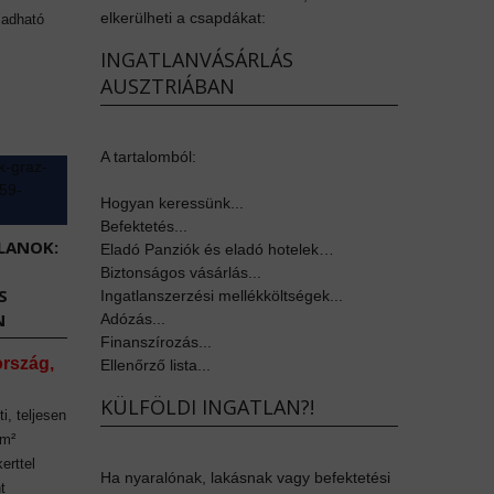
elkerülheti a csapdákat:
 adható
INGATLANVÁSÁRLÁS
AUSZTRIÁBAN
A tartalomból:
Hogyan keressünk...
Befektetés...
LANOK:
Eladó Panziók és eladó hotelek…
Biztonságos vásárlás...
S
Ingatlanszerzési mellékköltségek...
N
Adózás...
Finanszírozás...
ország,
Ellenőrző lista...
KÜLFÖLDI INGATLAN?!
i, teljesen
 m²
erttel
Ha nyaralónak, lakásnak vagy befektetési
t