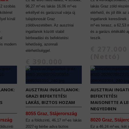
 2 szobás
96,27 m²-es lakás 16,06 m²-es
lakás Graz zöld részé
kótérrel
erkéllyel és garázzsal várja új
elérhető, és jól illik az 
lyel kínál
tulajdonosát Graz
ingatlanok keresőinek.
zöldövezetében. Az ausztriai
m²-es terasz, a 62,53 
ó
ingatlanok között stabil
és a garázs értékálló a
al
bérbeadási és befektetési
teszik.
 és modern
lehetőség, azonnali
€ 277.000
elérhetőséggel.
(Nettó)
€ 390.000
(Nettó)
LANOK:
AUSZTRIAI INGATLANOK:
AUSZTRIAI INGAT
GRAZI BEFEKTETÉSI
BEFEKTETÉSI
ÁS
LAKÁS, BIZTOS HOZAM
MAISONETTE A L
NEGYEDBEN
8055 Graz, Stájerország
ország
8020 Graz, Stájer
Ez a földszinti, 46,17 m²-es lakás
öldszinti
2027-ig bérbe adva biztos
Ez a 46,24 m²-es, két 