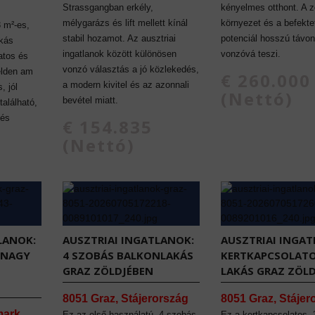
Strassgangban erkély,
kényelmes otthont. A z
mélygarázs és lift mellett kínál
környezet és a befekte
3 m²-es,
stabil hozamot. Az ausztriai
potenciál hosszú távon
akás
ingatlanok között különösen
vonzóvá teszi.
atos és
vonzó választás a jó közlekedés,
elden am
€ 260.000
a modern kivitel és az azonnali
, jól
(Nettó)
bevétel miatt.
alálható,
 és
€ 154.835
(Nettó)
LANOK:
AUSZTRIAI INGATLANOK:
AUSZTRIAI INGAT
S NAGY
4 SZOBÁS BALKONLAKÁS
KERTKAPCSOLATO
GRAZ ZÖLDJÉBEN
LAKÁS GRAZ ZÖL
8051 Graz, Stájerország
8051 Graz, Stájer
mark
Ez az első használatú, 4 szobás,
Ez a kertkapcsolatos,