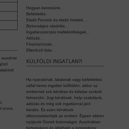
Hogyan keressünk...
Befektetés...
Eladó Panziók és eladó hotelek…
Biztonságos vásárlás...
Ingatlanszerzési mellékköltségek...
Adózás...
Finanszírozás...
Ellenőrző lista...
 ausztriai
KÜLFÖLDI INGATLAN?!
űgöző
lakított
s
Ha nyaralónak, lakásnak vagy befektetési
céllal keres ingatlan külföldön, akkor az
embernek sok kérdése és kételye szokott
felmerülni. Jogi kérdések, helyi szabályok,
ó,
adózás és még sok ingatlannal járó
l orvos,
kérdés. És ezen kérdések
elbizonytalanítják az embert. Éppen ebben
nyújtunk Önnek biztonságot. Ausztriában
biztonságos és átlátható a jogrendszer,