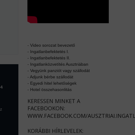
-
Video sorozat bevezető
-
Ingatlanbefektetés I.
-
Ingatlanbefektetés II.
-
Ingatlanközvetítés Ausztriában
-
Vegyünk panziót vagy szállodát
-
Adjunk bérbe szállodát
-
Egyedi hitel lehetőségek
64
-
Hotel összehasonlitás
KERESSEN MINKET A
FACEBOOKON:
az
WWW.FACEBOOK.COM/AUSZTRIAI.INGAT
KORÁBBI HÍRLEVELEK: