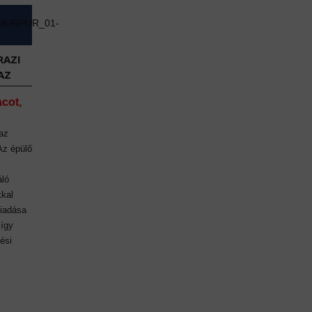
RAZI
AZ
acot,
az
 Az épülő
áló
kkal
kiadása
 így
ési