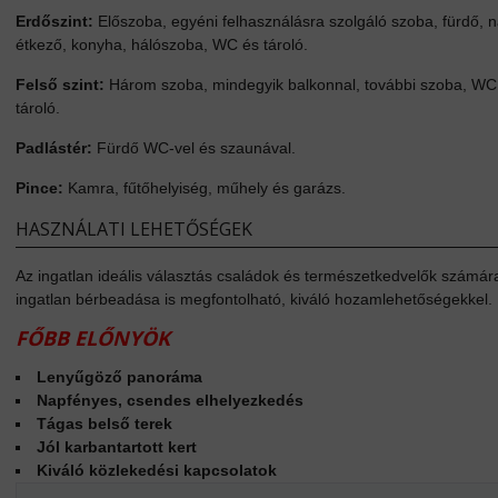
Erdőszint:
Előszoba, egyéni felhasználásra szolgáló szoba, fürdő, n
étkező, konyha, hálószoba, WC és tároló.
Felső szint:
Három szoba, mindegyik balkonnal, további szoba, WC
tároló.
Padlástér:
Fürdő WC-vel és szaunával.
Pince:
Kamra, fűtőhelyiség, műhely és garázs.
HASZNÁLATI LEHETŐSÉGEK
Az ingatlan ideális választás családok és természetkedvelők számár
ingatlan bérbeadása is megfontolható, kiváló hozamlehetőségekkel.
FŐBB ELŐNYÖK
Lenyűgöző panoráma
Napfényes, csendes elhelyezkedés
Tágas belső terek
Jól karbantartott kert
Kiváló közlekedési kapcsolatok