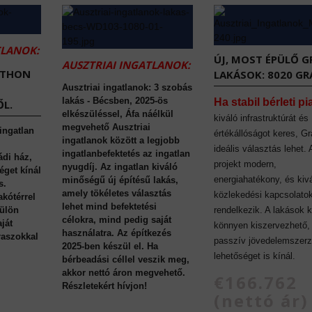
TLANOK:
ÚJ, MOST ÉPÜLŐ G
AUSZTRIAI INGATLANOK:
TTHON
LAKÁSOK: 8020 GR
Ausztriai ingatlanok: 3 szobás
lakás - Bécsben, 2025-ös
Ha stabil bérleti pi
L.
elkészüléssel, Áfa náélkül
kiváló infrastruktúrát és
megvehető Ausztriai
 ingatlan
értékállóságot keres, Gr
ingatlanok között a legjobb
ideális választás lehet.
ingatlanbefektetés az ingatlan
ádi ház,
projekt modern,
nyugdíj. Az ingatlan kiváló
éget kínál
energiahatékony, és kiv
minőségű új építésű lakás,
s.
amely tökéletes választás
közlekedési kapcsolato
akótérrel
lehet mind befektetési
külön
rendelkezik. A lakások 
célokra, mind pedig saját
ját
könnyen kiszervezhető,
használatra. Az építkezés
eraszokkal
passzív jövedelemszerz
2025-ben készül el. Ha
lehetőséget is kínál.
bérbeadási céllel veszik meg,
akkor nettó áron megvehető.
€166.762
Részletekért hívjon!
(nettó ár)