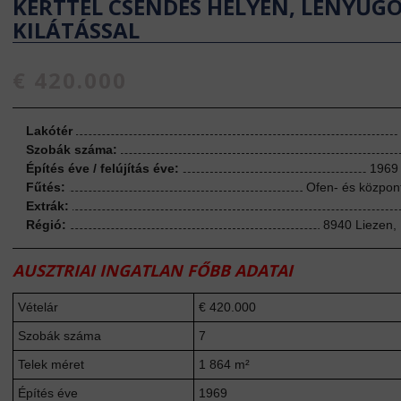
KERTTEL CSENDES HELYEN, LENYŰG
KILÁTÁSSAL
€ 420.000
Lakótér
Szobák száma:
Építés éve / felújítás éve:
1969 
Fűtés:
Ofen- és központ
Extrák:
Régió:
8940 Liezen,
AUSZTRIAI INGATLAN FŐBB ADATAI
Vételár
€ 420.000
Szobák száma
7
Telek méret
1 864 m²
Építés éve
1969