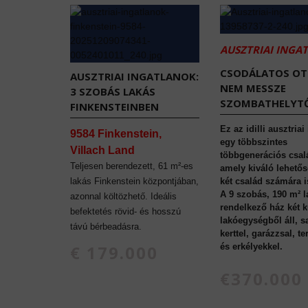
AUSZTRIAI INGA
CSODÁLATOS O
AUSZTRIAI INGATLANOK:
NEM MESSZE
3 SZOBÁS LAKÁS
SZOMBATHELYTŐ
FINKENSTEINBEN
Ez az idilli ausztriai
9584 Finkenstein,
egy többszintes
Villach Land
többgenerációs csal
Teljesen berendezett, 61 m²-es
amely kiváló lehetős
lakás Finkenstein központjában,
két család számára i
A 9 szobás, 190 m² l
azonnal költözhető. Ideális
rendelkező ház két 
befektetés rövid- és hosszú
lakóegységből áll, sa
távú bérbeadásra.
kerttel, garázzsal, t
€ 179.000
és erkélyekkel.
€370.000