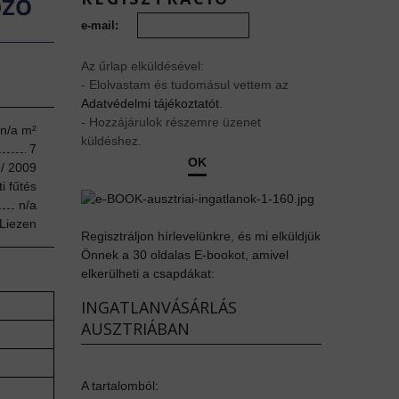
ÖZŐ
e-mail:
Az űrlap elküldésével:
- Elolvastam és tudomásul vettem az
Adatvédelmi tájékoztatót
.
- Hozzájárulok részemre üzenet
n/a m²
küldéshez.
7
OK
/ 2009
i fűtés
n/a
 Liezen
Regisztráljon hírlevelünkre, és mi elküldjük
Önnek a 30 oldalas E-bookot, amivel
elkerülheti a csapdákat:
INGATLANVÁSÁRLÁS
AUSZTRIÁBAN
A tartalomból: