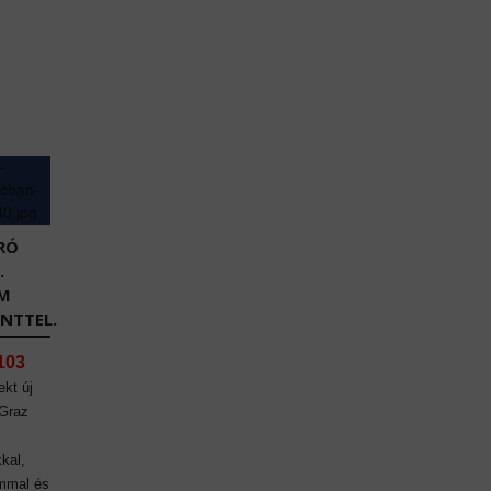
RÓ
.
EM
NTTEL.
103
ekt új
 Graz
kal,
mmal és