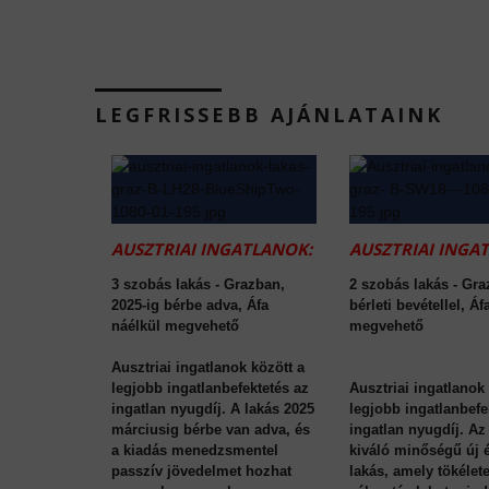
LEGFRISSEBB AJÁNLATAINK
AUSZTRIAI INGATLANOK:
AUSZTRIAI INGA
3 szobás lakás - Grazban,
2 szobás lakás - Gra
2025-ig bérbe adva, Áfa
bérleti bevétellel, Áf
náélkül megvehető
megvehető
Ausztriai ingatlanok között a
legjobb ingatlanbefektetés az
Ausztriai ingatlanok 
ingatlan nyugdíj. A lakás 2025
legjobb ingatlanbefe
márciusig bérbe van adva, és
ingatlan nyugdíj. Az
a kiadás menedzsmentel
kiváló minőségű új 
passzív jövedelmet hozhat
lakás, amely tökélet