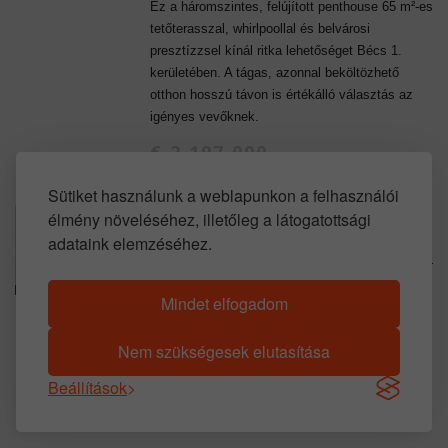
Ez a háromszintes, felújított penthouse 65 m²-es
tetőterasszal, whirlpoollal és belvárosi
presztízzsel kínál ritka lehetőséget Bécs 1.
kerületében. A tágas, azonnal beköltözhető
otthon hosszú távon is értékálló választás az
igényes vevőknek.
€ 2.197.000
Sütiket használunk a weblapunkon a felhasználói
élmény növeléséhez, illetőleg a látogatottsági
AUSZTRIAI INGATLANOK: BÉRBE
adataink elemzéséhez.
ADOTT GRAZI BEFEKTETÉSI LAKÁS
8020 Graz, Stájerország
Mindet elfogadom
Ez a 82 m²-es, 3 szobás grazi lakás 2027. július
31-ig bérbe adott, ezért azonnali hozamot
Nem szükségesek elutasítása
biztosít. A felújított állapot, a távfűtés és a
központi fekvés befektetőknek is erős előny.
Beállítások
€ 173.300