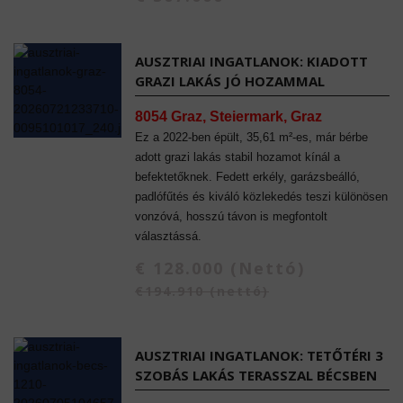
AUSZTRIAI INGATLANOK: KIADOTT
GRAZI LAKÁS JÓ HOZAMMAL
8054 Graz, Steiermark, Graz
Ez a 2022-ben épült, 35,61 m²-es, már bérbe
adott grazi lakás stabil hozamot kínál a
befektetőknek. Fedett erkély, garázsbeálló,
padlófűtés és kiváló közlekedés teszi különösen
vonzóvá, hosszú távon is megfontolt
választássá.
€ 128.000 (Nettó)
€194.910 (nettó)
AUSZTRIAI INGATLANOK: TETŐTÉRI 3
SZOBÁS LAKÁS TERASSZAL BÉCSBEN