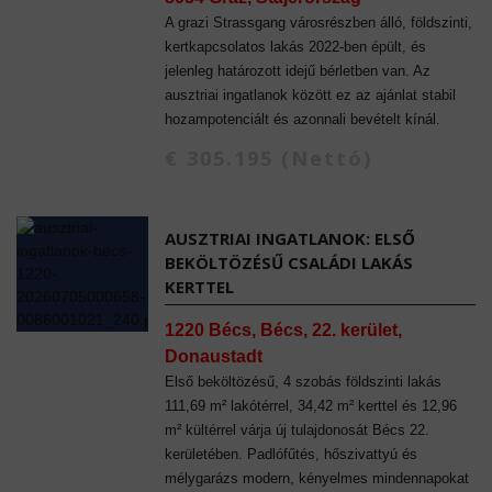
A grazi Strassgang városrészben álló, földszinti,
kertkapcsolatos lakás 2022-ben épült, és
jelenleg határozott idejű bérletben van. Az
ausztriai ingatlanok között ez az ajánlat stabil
hozampotenciált és azonnali bevételt kínál.
€ 305.195 (Nettó)
AUSZTRIAI INGATLANOK: ELSŐ
BEKÖLTÖZÉSŰ CSALÁDI LAKÁS
KERTTEL
1220 Bécs, Bécs, 22. kerület,
Donaustadt
Első beköltözésű, 4 szobás földszinti lakás
111,69 m² lakótérrel, 34,42 m² kerttel és 12,96
m² kültérrel várja új tulajdonosát Bécs 22.
kerületében. Padlófűtés, hőszivattyú és
mélygarázs modern, kényelmes mindennapokat