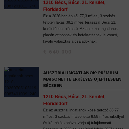
1210 Bécs, Bécs, 21. kerület,
Floridsdorf
Ez a 2026-ban épülő, 77,3 m²-es, 3 szobás
tetőtéri lakás 38,2 m²-es terasszal Bécs 21.
kerületében található. Az ausztriai ingatlanok
piacán otthonnak és befektetésnek is vonzó,
kiváló választás a családoknak.
€ 640.000
AUSZTRIAI INGATLANOK: PRÉMIUM
MAISONETTE ERKÉLYES ÚJÉPÍTÉSBEN
BÉCSBEN
1210 Bécs, Bécs, 21. kerület,
Floridsdorf
Ez az ausztriai ingatlanok közé tartozó 83,77
m²-es, 3 szobás maisonette 8,59 m²-es erkéllyel
és két hálószobával várja új tulajdonosát