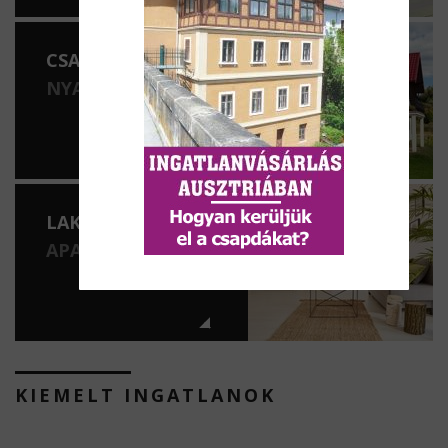
CSALÁDI HÁZAK
NYARALÓK
LAKÁSOK
APARTMANOK
KIEMELT INGATLANOK