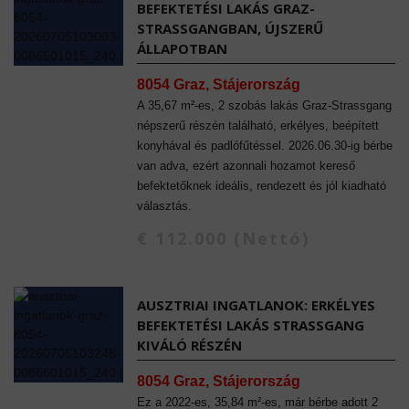
BEFEKTETÉSI LAKÁS GRAZ-
STRASSGANGBAN, ÚJSZERŰ
ÁLLAPOTBAN
8054 Graz, Stájerország
A 35,67 m²-es, 2 szobás lakás Graz-Strassgang
népszerű részén található, erkélyes, beépített
konyhával és padlófűtéssel. 2026.06.30-ig bérbe
van adva, ezért azonnali hozamot kereső
befektetőknek ideális, rendezett és jól kiadható
választás.
€ 112.000 (Nettó)
AUSZTRIAI INGATLANOK: ERKÉLYES
BEFEKTETÉSI LAKÁS STRASSGANG K
IVÁLÓ RÉSZÉN
8054 Graz, Stájerország
Ez a 2022-es, 35,84 m²-es, már bérbe adott 2