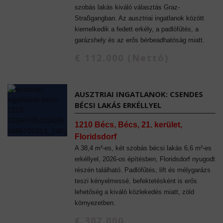
szobás lakás kiváló választás Graz-
Straßgangban. Az ausztriai ingatlanok között
kiemelkedik a fedett erkély, a padlófűtés, a
garázshely és az erős bérbeadhatóság miatt.
€ 112.000 (Nettó)
AUSZTRIAI INGATLANOK: CSENDES
BÉCSI LAKÁS ERKÉLLYEL
1210 Bécs, Bécs, 21. kerület,
Floridsdorf
A 38,4 m²-es, két szobás bécsi lakás 6,6 m²-es
erkéllyel, 2026-os építésben, Floridsdorf nyugodt
részén található. Padlófűtés, lift és mélygarázs
teszi kényelmessé, befektetésként is erős
lehetőség a kiváló közlekedés miatt, zöld
környezetben.
€ 307.000