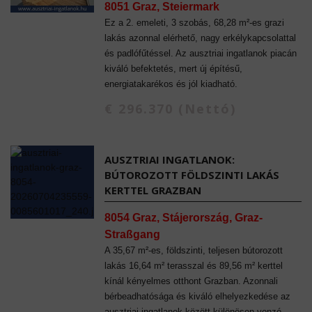
8051 Graz, Steiermark
Ez a 2. emeleti, 3 szobás, 68,28 m²-es grazi
lakás azonnal elérhető, nagy erkélykapcsolattal
és padlófűtéssel. Az ausztriai ingatlanok piacán
kiváló befektetés, mert új építésű,
energiatakarékos és jól kiadható.
€ 296.370 (Nettó)
AUSZTRIAI INGATLANOK:
BÚTOROZOTT FÖLDSZINTI LAKÁS
KERTTEL GRAZBAN
8054 Graz, Stájerország, Graz-
Straßgang
A 35,67 m²-es, földszinti, teljesen bútorozott
lakás 16,64 m² terasszal és 89,56 m² kerttel
kínál kényelmes otthont Grazban. Azonnali
bérbeadhatósága és kiváló elhelyezkedése az
ausztriai ingatlanok között különösen vonzó,