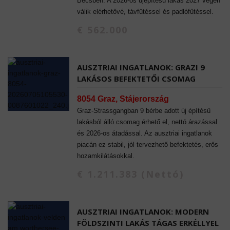
Bécsben. A 2026-os újépítésű lakás 2027 végén
válik elérhetővé, távfűtéssel és padlófűtéssel.
€ 562.000
AUSZTRIAI INGATLANOK: GRAZI 9
LAKÁSOS BEFEKTETŐI CSOMAG
8054 Graz, Stájerország
Graz-Strassgangban 9 bérbe adott új építésű
lakásból álló csomag érhető el, nettó árazással
és 2026-os átadással. Az ausztriai ingatlanok
piacán ez stabil, jól tervezhető befektetés, erős
hozamkilátásokkal.
€ 1.211.383 (Nettó)
AUSZTRIAI INGATLANOK: MODERN
FÖLDSZINTI LAKÁS TÁGAS ERKÉLLYEL