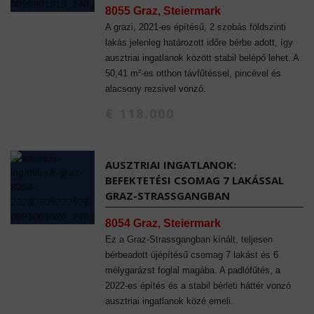
8055 Graz, Steiermark
A grazi, 2021-es építésű, 2 szobás földszinti
lakás jelenleg határozott időre bérbe adott, így
ausztriai ingatlanok között stabil belépő lehet. A
50,41 m²-es otthon távfűtéssel, pincével és
alacsony rezsivel vonzó.
€ 118.000
AUSZTRIAI INGATLANOK:
BEFEKTETÉSI CSOMAG 7 LAKÁSSAL
GRAZ-STRASSGANGBAN
8054 Graz, Steiermark
Ez a Graz-Strassgangban kínált, teljesen
bérbeadott újépítésű csomag 7 lakást és 6
mélygarázst foglal magába. A padlófűtés, a
2022-es építés és a stabil bérleti háttér vonzó
ausztriai ingatlanok közé emeli.