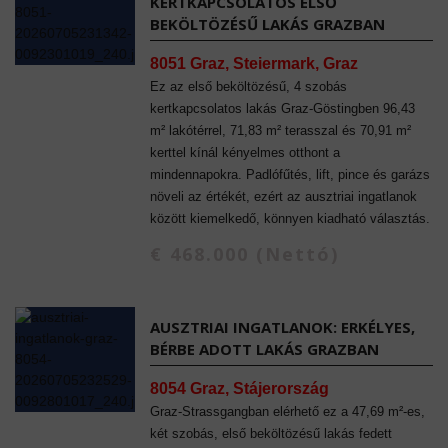
KERTKAPCSOLATOS ELSŐ
BEKÖLTÖZÉSŰ LAKÁS GRAZBAN
8051 Graz, Steiermark, Graz
Ez az első beköltözésű, 4 szobás
kertkapcsolatos lakás Graz-Göstingben 96,43
m² lakótérrel, 71,83 m² terasszal és 70,91 m²
kerttel kínál kényelmes otthont a
mindennapokra. Padlófűtés, lift, pince és garázs
növeli az értékét, ezért az ausztriai ingatlanok
között kiemelkedő, könnyen kiadható választás.
€ 468.000 (Nettó)
AUSZTRIAI INGATLANOK: ERKÉLYES,
BÉRBE ADOTT LAKÁS GRAZBAN
8054 Graz, Stájerország
Graz-Strassgangban elérhető ez a 47,69 m²-es,
két szobás, első beköltözésű lakás fedett