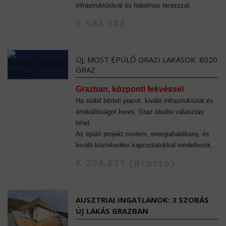
infrastruktúrával és hatalmas terasszal.
€ 584 383
ÚJ, MOST ÉPÜLŐ GRAZI LAKÁSOK: 8020
GRAZ
Grazban, központi fekvéssel
Ha stabil bérleti piacot, kiváló infrastruktúrát és
értékállóságot keres, Graz ideális választás
lehet.
Az épülő projekt modern, energiahatékony, és
kiváló közlekedési kapcsolatokkal rendelkezik.
€ 204.671 (Brutto)
AUSZTRIAI INGATLANOK: 3 SZOBÁS
ÚJ LAKÁS GRAZBAN