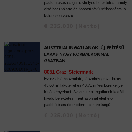
padlófűtéses és garázshelyes befektetés, amely
első használatra és hosszú távú bérbeadásra is
különösen vonzó.
€ 235.000 (Nettó)
AUSZTRIAI INGATLANOK: ÚJ ÉPÍTÉSŰ
LAKÁS NAGY KÖRBALKONNAL
GRAZBAN
8051 Graz, Steiermark
Ez az első használatú, 2 szobás graz-i lakás
45,63 m² lakótérrel és 43,71 m²-es körerkéllyel
kínál kényelmet. Az ausztriai ingatlanok között
kiváló befektetés, mert azonnal elérhető,
padlófűtéses és modern felszereltségű.
€ 235.000 (Nettó)