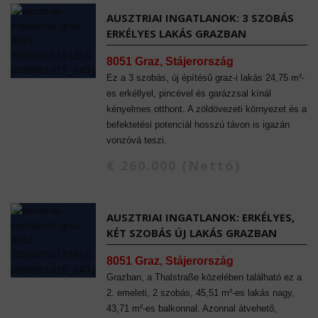
AUSZTRIAI INGATLANOK: 3 SZOBÁS
ERKÉLYES LAKÁS GRAZBAN
8051 Graz, Stájerország
Ez a 3 szobás, új építésű graz-i lakás 24,75 m²-
es erkéllyel, pincével és garázzsal kínál
kényelmes otthont. A zöldövezeti környezet és a
befektetési potenciál hosszú távon is igazán
vonzóvá teszi.
€ 260.000 (Nettó)
AUSZTRIAI INGATLANOK: ERKÉLYES,
KÉT SZOBÁS ÚJ LAKÁS GRAZBAN
8051 Graz, Stájerország
Grazban, a Thalstraße közelében található ez a
2. emeleti, 2 szobás, 45,51 m²-es lakás nagy,
43,71 m²-es balkonnal. Azonnal átvehető,