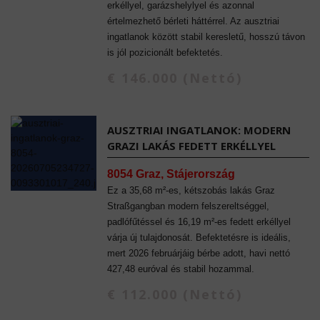
erkéllyel, garázshelylyel és azonnal
értelmezhető bérleti háttérrel. Az ausztriai
ingatlanok között stabil keresletű, hosszú távon
is jól pozicionált befektetés.
€ 146.000 (Nettó)
AUSZTRIAI INGATLANOK: MODERN
GRAZI LAKÁS FEDETT ERKÉLLYEL
8054 Graz, Stájerország
Ez a 35,68 m²-es, kétszobás lakás Graz
Straßgangban modern felszereltséggel,
padlófűtéssel és 16,19 m²-es fedett erkéllyel
várja új tulajdonosát. Befektetésre is ideális,
mert 2026 februárjáig bérbe adott, havi nettó
427,48 euróval és stabil hozammal.
€ 112.000 (Nettó)