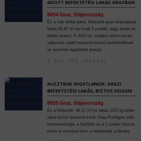
ADOTT BEFEKTETÉSI LAKÁS GRAZBAN
8054 Graz, Stájerország
Ez a már bérbe adott, földszinti graz-strassgangi
lakás 66,97 m²-en kínál 3 szobát, nagy kertet és
fedett teraszt. A 2022-es, modern otthon kiváló
választás stabil hozamot kereső befektetőknek
az ausztriai ingatlanok piacán.
€ 305.195 (Nettó)
AUSZTRIAI INGATLANOK: GRAZI
BEFEKTETÉSI LAKÁS, BIZTOS HOZAM
8055 Graz, Stájerország
Ez a földszinti, 46,17 m²-es lakás 2027-ig bérbe
adva biztos hozamot kínál. Graz-Puntigam erős
infrastruktúrája, a távfűtés és a 2 szoba hosszú
távon is vonzóvá teszi a befektetők számára.