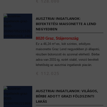
€ 128.000
AUSZTRIAI INGATLANOK:
BEFEKTETÉSI MAISONETTE A LEND
NEGYEDBEN
8020 Graz, Stájerország
Ez a 46,24 m²-es, két szintes, erkélyes
maisonette Graz Lend negyedében jó állapotú,
részben bútorozott és azonnal elérhető. Bérbe
adva van 2031-ig, ezért stabil, vonzó bevételi
lehetőség az ausztriai ingatlanok piacán.
€ 112.025
AUSZTRIAI INGATLANOK: VILÁGOS,
BÉRBE ADOTT GRAZI FÖLDSZINTI
LAKÁS