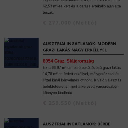
62,53 m²-es kert és a garázs értékálló ajánlattá
teszik.
€ 277.000 (Nettó)
AUSZTRIAI INGATLANOK: MODERN
GRAZI LAKÁS NAGY ERKÉLLYEL
8054 Graz, Stájerország
Ez a 66,97 m²-es, első beköltözésű grazi lakás
14,78 m²-es fedett erkéllyel, mélygarázzsal és
lifttel kínál kényelmes otthont. Kiváló választás
befektetésre is, mert a keresett városrészben
könnyen kiadható.
€ 259.550 (Nettó)
AUSZTRIAI INGATLANOK: BÉRBE