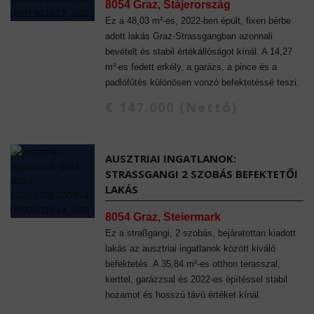
8054 Graz, Stájerország
Ez a 48,03 m²-es, 2022-ben épült, fixen bérbe
adott lakás Graz-Strassgangban azonnali
bevételt és stabil értékállóságot kínál. A 14,27
m²-es fedett erkély, a garázs, a pince és a
padlófűtés különösen vonzó befektetéssé teszi.
€ 147.000 (Nettó)
AUSZTRIAI INGATLANOK:
STRASSGANGI 2 SZOBÁS BEFEKTETŐI L
AKÁS
8054 Graz, Steiermark
Ez a straßgangi, 2 szobás, bejáratottan kiadott
lakás az ausztriai ingatlanok között kiváló
befektetés. A 35,84 m²-es otthon terasszal,
kerttel, garázzsal és 2022-es építéssel stabil
hozamot és hosszú távú értéket kínál.