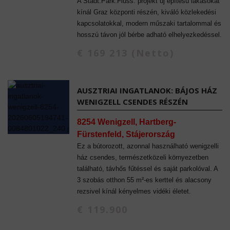
A Stadt.Park.Fluss. projekt új építésű lakásokat
kínál Graz központi részén, kiváló közlekedési
kapcsolatokkal, modern műszaki tartalommal és
hosszú távon jól bérbe adható elhelyezkedéssel.
€ 169 213 (Netto)
AUSZTRIAI INGATLANOK: BÁJOS HÁZ
WENIGZELL CSENDES RÉSZÉN
8254 Wenigzell, Hartberg-
Fürstenfeld, Stájerország
Ez a bútorozott, azonnal használható wenigzelli
ház csendes, természetközeli környezetben
található, távhős fűtéssel és saját parkolóval. A
3 szobás otthon 55 m²-es kerttel és alacsony
rezsivel kínál kényelmes vidéki életet.
€ 119.900