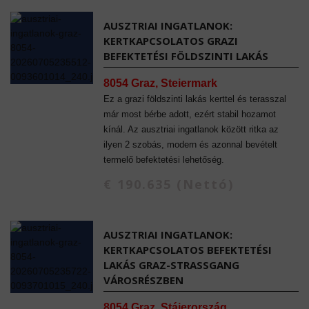
AUSZTRIAI INGATLANOK:
KERTKAPCSOLATOS GRAZI
BEFEKTETÉSI FÖLDSZINTI LAKÁS
8054 Graz, Steiermark
Ez a grazi földszinti lakás kerttel és terasszal
már most bérbe adott, ezért stabil hozamot
kínál. Az ausztriai ingatlanok között ritka az
ilyen 2 szobás, modern és azonnal bevételt
termelő befektetési lehetőség.
€ 190.635 (Nettó)
AUSZTRIAI INGATLANOK:
KERTKAPCSOLATOS BEFEKTETÉSI
LAKÁS GRAZ-STRASSGANG
VÁROSRÉSZBEN
8054 Graz, Stájerország