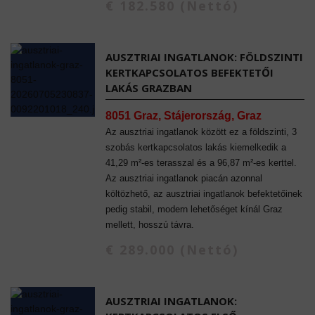
€ 182.580 (Nettó)
AUSZTRIAI INGATLANOK: FÖLDSZINTI
KERTKAPCSOLATOS BEFEKTETŐI
LAKÁS GRAZBAN
8051 Graz, Stájerország, Graz
Az ausztriai ingatlanok között ez a földszinti, 3
szobás kertkapcsolatos lakás kiemelkedik a
41,29 m²-es terasszal és a 96,87 m²-es kerttel.
Az ausztriai ingatlanok piacán azonnal
költözhető, az ausztriai ingatlanok befektetőinek
pedig stabil, modern lehetőséget kínál Graz
mellett, hosszú távra.
€ 289.000 (Nettó)
AUSZTRIAI INGATLANOK: