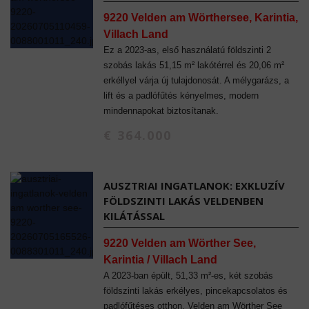
9220 Velden am Wörthersee, Karintia,
Villach Land
Ez a 2023-as, első használatú földszinti 2
szobás lakás 51,15 m² lakótérrel és 20,06 m²
erkéllyel várja új tulajdonosát. A mélygarázs, a
lift és a padlófűtés kényelmes, modern
mindennapokat biztosítanak.
€ 364.000
AUSZTRIAI INGATLANOK: EXKLUZÍV
FÖLDSZINTI LAKÁS VELDENBEN
KILÁTÁSSAL
9220 Velden am Wörther See,
Karintia / Villach Land
A 2023-ban épült, 51,33 m²-es, két szobás
földszinti lakás erkélyes, pincekapcsolatos és
padlófűtéses otthon. Velden am Wörther See