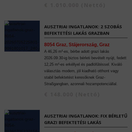
€ 1.010.000 (Nettó)
AUSZTRIAI INGATLANOK: 2 SZOBÁS
BEFEKTETÉSI LAKÁS GRAZBAN
8054 Graz, Stájerország, Graz
A 46,26 m²-es, bérbe adott grazi lakás
2026.09.30-ig biztos bérleti bevételt nyújt, fedett
12,25 m²-es erkéllyel és padlófűtéssel. Kiváló
választás modern, jól kiadható otthont vagy
stabil befektetést keresőknek Graz-
Straßgangban, azonnali hozampotenciállal.
€ 148.000 (Nettó)
AUSZTRIAI INGATLANOK: FIX BÉRLETŰ
GRAZI BEFEKTETÉSI LAKÁS