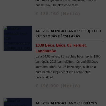
hosszú távú befektetéssé teszi.
€ 186.160 (Nettó)
AUSZTRIAI INGATLANOK: FELÚJÍTOTT
KÉT SZOBÁS BÉCSI LAKÁS
1030 Bécs, Bécs, 03. kerület,
Landstraße
Ez a 64,06 m²-es, két szobás bécsi lakás 1960-
ban épült, 2018-ban felújított, és padlófűtéses
komfortot kínál. Az U3 közelsége, a lift és a
határozatlan idejű bérlet erős befektetési
potenciált ad.
€ 196.000 (Nettó)
AUSZTRIAI INGATLANOK: ERKÉLYES