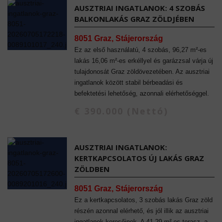
AUSZTRIAI INGATLANOK: 4 SZOBÁS
BALKONLAKÁS GRAZ ZÖLDJÉBEN
8051 Graz, Stájerország
Ez az első használatú, 4 szobás, 96,27 m²-es
lakás 16,06 m²-es erkéllyel és garázzsal várja új
tulajdonosát Graz zöldövezetében. Az ausztriai
ingatlanok között stabil bérbeadási és
befektetési lehetőség, azonnali elérhetőséggel.
€ 390.000 (Nettó)
AUSZTRIAI INGATLANOK:
KERTKAPCSOLATOS ÚJ LAKÁS GRAZ
ZÖLDBEN
8051 Graz, Stájerország
Ez a kertkapcsolatos, 3 szobás lakás Graz zöld
részén azonnal elérhető, és jól illik az ausztriai
ingatlanok keresőinek. A 41,29 m²-es terasz, a