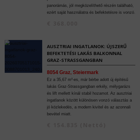
panorámás, jól megközelíthető részén található,
ezért saját használatra és befektetésre is vonzó.
€ 368.000
AUSZTRIAI INGATLANOK: ÚJSZERŰ
BEFEKTETÉSI LAKÁS BALKONNAL
GRAZ-STRASSGANGBAN
8054 Graz, Steiermark
Ez a 35,67 m²-es, már bérbe adott új építésű
lakás Graz-Strassgangban erkély, mélygarázs
és lift mellett kínál stabil hozamot. Az ausztriai
ingatlanok között különösen vonzó választás a
jó közlekedés, a modern kivitel és az azonnali
bevétel miatt.
€ 154.835 (Nettó)