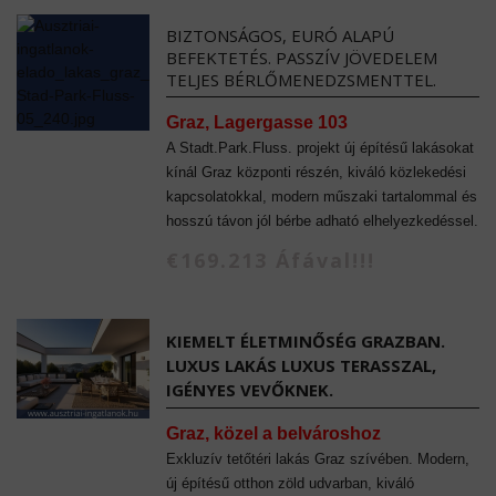
BIZTONSÁGOS, EURÓ ALAPÚ
BEFEKTETÉS. PASSZÍV JÖVEDELEM
TELJES BÉRLŐMENEDZSMENTTEL.
Graz, Lagergasse 103
A Stadt.Park.Fluss. projekt új építésű lakásokat
kínál Graz központi részén, kiváló közlekedési
kapcsolatokkal, modern műszaki tartalommal és
hosszú távon jól bérbe adható elhelyezkedéssel.
€169.213 Áfával!!!
KIEMELT ÉLETMINŐSÉG GRAZBAN.
LUXUS LAKÁS LUXUS TERASSZAL,
IGÉNYES VEVŐKNEK.
Graz, közel a belvároshoz
Exkluzív tetőtéri lakás Graz szívében. Modern,
új építésű otthon zöld udvarban, kiváló