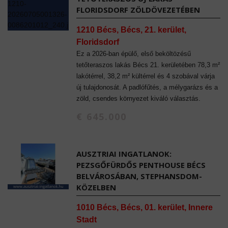
FLORIDSDORF ZÖLDÖVEZETÉBEN
1210 Bécs, Bécs, 21. kerület,
Floridsdorf
Ez a 2026-ban épülő, első beköltözésű
tetőteraszos lakás Bécs 21. kerületében 78,3 m²
lakótérrel, 38,2 m² kültérrel és 4 szobával várja
új tulajdonosát. A padlófűtés, a mélygarázs és a
zöld, csendes környezet kiváló választás.
€ 645.000
AUSZTRIAI INGATLANOK:
PEZSGŐFÜRDŐS PENTHOUSE BÉCS
BELVÁROSÁBAN, STEPHANSDOM-
KÖZELBEN
1010 Bécs, Bécs, 01. kerület, Innere
Stadt