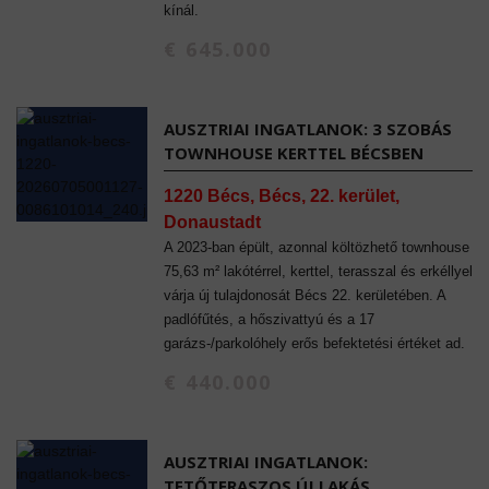
kínál.
€ 645.000
AUSZTRIAI INGATLANOK: 3 SZOBÁS
TOWNHOUSE KERTTEL BÉCSBEN
1220 Bécs, Bécs, 22. kerület,
Donaustadt
A 2023-ban épült, azonnal költözhető townhouse
75,63 m² lakótérrel, kerttel, terasszal és erkéllyel
várja új tulajdonosát Bécs 22. kerületében. A
padlófűtés, a hőszivattyú és a 17
garázs-/parkolóhely erős befektetési értéket ad.
€ 440.000
AUSZTRIAI INGATLANOK:
TETŐTERASZOS ÚJ LAKÁS