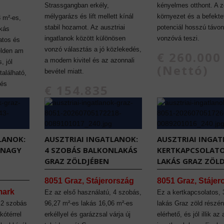
Strassgangban erkély,
kényelmes otthont. A z
mélygarázs és lift mellett kínál
környezet és a befekte
3 m²-es,
stabil hozamot. Az ausztriai
potenciál hosszú távon
akás
ingatlanok között különösen
vonzóvá teszi.
atos és
vonzó választás a jó közlekedés,
elden am
€ 260.000
a modern kivitel és az azonnali
, jól
(Nettó)
bevétel miatt.
alálható,
 és
€ 154.835
(Nettó)
LANOK:
AUSZTRIAI INGATLANOK:
AUSZTRIAI INGAT
S NAGY
4 SZOBÁS BALKONLAKÁS
KERTKAPCSOLATO
GRAZ ZÖLDJÉBEN
LAKÁS GRAZ ZÖL
8051 Graz, Stájerország
8051 Graz, Stájer
mark
Ez az első használatú, 4 szobás,
Ez a kertkapcsolatos,
 2 szobás
96,27 m²-es lakás 16,06 m²-es
lakás Graz zöld részé
kótérrel
erkéllyel és garázzsal várja új
elérhető, és jól illik az 