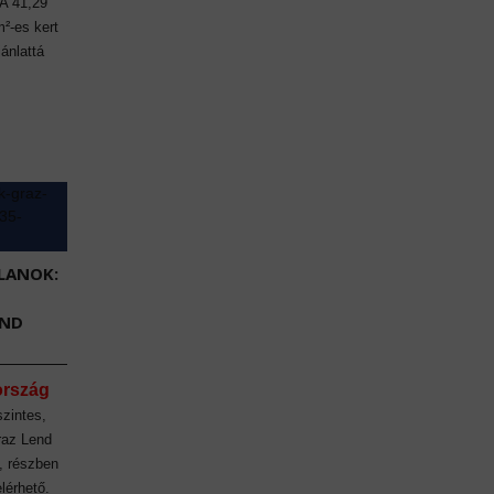
 A 41,29
m²-es kert
jánlattá
LANOK:
END
ország
szintes,
raz Lend
, részben
lérhető.