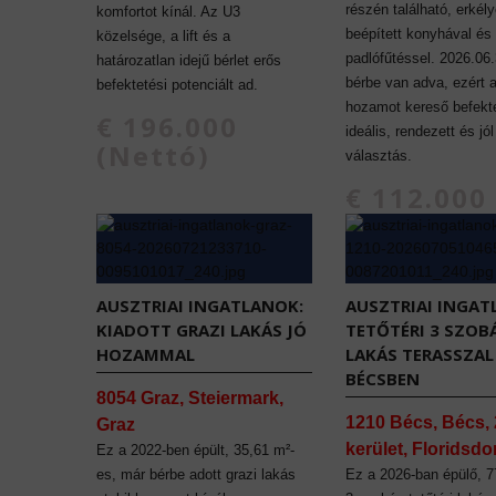
részén található, erkély
komfortot kínál. Az U3
beépített konyhával és
közelsége, a lift és a
padlófűtéssel. 2026.06.
határozatlan idejű bérlet erős
bérbe van adva, ezért 
befektetési potenciált ad.
hozamot kereső befekt
€ 196.000
ideális, rendezett és jó
(Nettó)
választás.
€ 112.000
(Nettó)
AUSZTRIAI INGATLANOK:
AUSZTRIAI INGAT
KIADOTT GRAZI LAKÁS JÓ
TETŐTÉRI 3 SZOB
HOZAMMAL
LAKÁS TERASSZAL
BÉCSBEN
8054 Graz, Steiermark,
1210 Bécs, Bécs, 
Graz
kerület, Floridsdo
Ez a 2022-ben épült, 35,61 m²-
es, már bérbe adott grazi lakás
Ez a 2026-ban épülő, 7