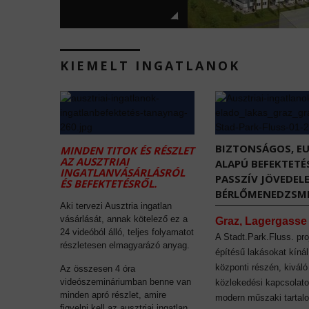
KIEMELT INGATLANOK
BIZTONSÁGOS, E
MINDEN TITOK ÉS RÉSZLET
AZ AUSZTRIAI
ALAPÚ BEFEKTETÉ
INGATLANVÁSÁRLÁSRÓL
PASSZÍV JÖVEDEL
ÉS BEFEKTETÉSRŐL.
BÉRLŐMENEDZSME
Aki tervezi Ausztria ingatlan
vásárlását, annak kötelező ez a
Graz, Lagergasse
24 videóból álló, teljes folyamatot
A Stadt.Park.Fluss. pro
részletesen elmagyarázó anyag.
építésű lakásokat kíná
központi részén, kiváló
Az összesen 4 óra
videószemináriumban benne van
közlekedési kapcsolato
minden apró részlet, amire
modern műszaki tartal
figyelni kell az ausztriai ingatlan