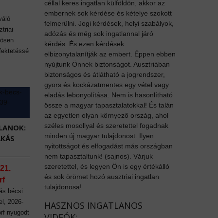
céllal keres ingatlan külföldön, akkor az
embernek sok kérdése és kételye szokott
váló
felmerülni. Jogi kérdések, helyi szabályok,
triai
adózás és még sok ingatlannal járó
nösen
kérdés. És ezen kérdések
fektetéssé
elbizonytalanítják az embert. Éppen ebben
nyújtunk Önnek biztonságot. Ausztriában
biztonságos és átlátható a jogrendszer,
gyors és kockázatmentes egy vétel vagy
eladás lebonyolítása. Nem is hasonlítható
össze a magyar tapasztalatokkal! És talán
az egyetlen olyan környező ország, ahol
széles mosollyal és szeretettel fogadnak
LANOK:
minden új magyar tulajdonost. Ilyen
AKÁS
nyitottságot és elfogadást más országban
nem tapasztaltunk! (sajnos). Várjuk
szeretettel, és legyen Ön is egy értékálló
21.
és sok örömet hozó ausztriai ingatlan
rf
tulajdonosa!
ás bécsi
el, 2026-
HASZNOS INGATLANOS
orf nyugodt
VIDEÓK: