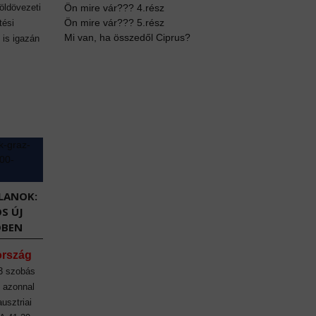
öldövezeti
Ön mire vár??? 4.rész
Ön mire vár??? 5.rész
tési
Mi van, ha összedől Ciprus?
 is igazán
LANOK:
S ÚJ
DBEN
ország
 3 szobás
n azonnal
ausztriai