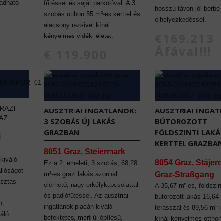
 adható
fűtéssel és saját parkolóval. A 3
hosszú távon jól bérbe
szobás otthon 55 m²-es kerttel és
elhelyezkedéssel.
alacsony rezsivel kínál
€169.213
kényelmes vidéki életet.
Áfával!!!
€ 119.900
RAZI
AUSZTRIAI INGATLANOK:
AUSZTRIAI INGAT
AZ
3 SZOBÁS ÚJ LAKÁS
BÚTOROZOTT
GRAZBAN
FÖLDSZINTI LAKÁ
i
KERTTEL GRAZBA
8051 Graz, Steiermark
 kiváló
8054 Graz, Stájer
Ez a 2. emeleti, 3 szobás, 68,28
állóságot
m²-es grazi lakás azonnal
Graz-Straßgang
asztás
elérhető, nagy erkélykapcsolattal
A 35,67 m²-es, földszint
és padlófűtéssel. Az ausztriai
bútorozott lakás 16,64
n,
ingatlanok piacán kiváló
terasszal és 89,56 m² k
váló
befektetés, mert új építésű,
kínál kényelmes otthon