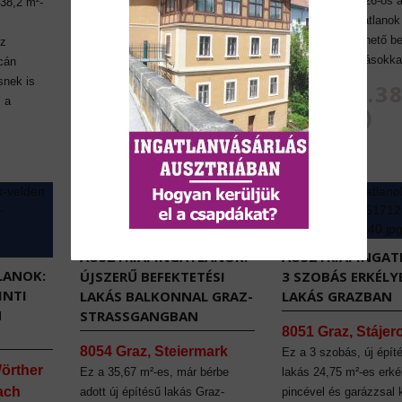
árazással és 2026-os á
 38,2 m²-
tartozó 83,77 m²-es, 3 szobás
Az ausztriai ingatlanok
maisonette 8,59 m²-es erkéllyel
stabil, jól tervezhető b
Az
és két hálószobával várja új
erős hozamkilátásokka
acán
tulajdonosát Bécsben. A 2026-os
snek is
újépítésű lakás 2027 végén válik
€ 1.211.3
s a
elérhetővé, távfűtéssel és
(Nettó)
padlófűtéssel.
€ 562.000
AUSZTRIAI INGATLANOK:
AUSZTRIAI INGAT
LANOK:
ÚJSZERŰ BEFEKTETÉSI
3 SZOBÁS ERKÉLY
INTI
LAKÁS BALKONNAL GRAZ-
LAKÁS GRAZBAN
N
STRASSGANGBAN
8051 Graz, Stájer
8054 Graz, Steiermark
Ez a 3 szobás, új építé
örther
Ez a 35,67 m²-es, már bérbe
lakás 24,75 m²-es erkél
lach
adott új építésű lakás Graz-
pincével és garázzsal 