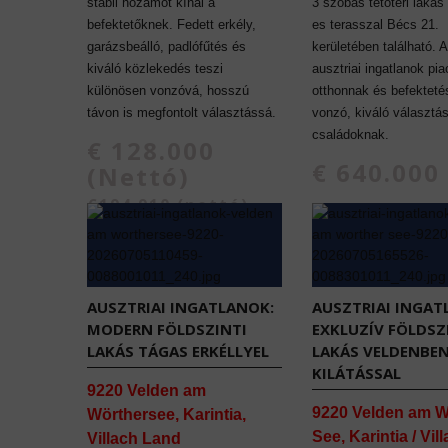
stabil hozamot kínál a
3 szobás tetőtéri lakás
befektetőknek. Fedett erkély,
es terasszal Bécs 21.
garázsbeálló, padlófűtés és
kerületében található. 
kiváló közlekedés teszi
ausztriai ingatlanok pi
különösen vonzóvá, hosszú
otthonnak és befekteté
távon is megfontolt választássá.
vonzó, kiváló választá
családoknak.
€ 128.000
€ 640.000
(Nettó)
€194.910 (nettó)
AUSZTRIAI INGATLANOK:
AUSZTRIAI INGAT
MODERN FÖLDSZINTI
EXKLUZÍV FÖLDSZ
LAKÁS TÁGAS ERKÉLLYEL
LAKÁS VELDENBE
KILÁTÁSSAL
9220 Velden am
9220 Velden am W
Wörthersee, Karintia,
See, Karintia / Vil
Villach Land