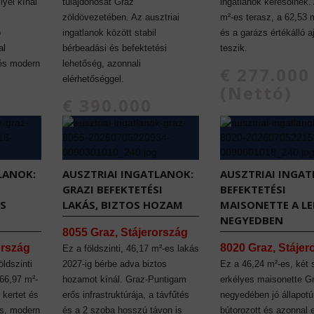
lyel kínál
tulajdonosát Graz
ingatlanok keresőinek.
zöldövezetében. Az ausztriai
m²-es terasz, a 62,53 
ó
ingatlanok között stabil
és a garázs értékálló a
al
bérbeadási és befektetési
teszik.
 és modern
lehetőség, azonnali
€ 277.000
elérhetőséggel.
(Nettó)
€ 390.000
(Nettó)
LANOK:
AUSZTRIAI INGATLANOK:
AUSZTRIAI INGAT
GRAZI BEFEKTETÉSI
BEFEKTETÉSI
ÁS
LAKÁS, BIZTOS HOZAM
MAISONETTE A L
NEGYEDBEN
8055 Graz, Stájerország
ország
8020 Graz, Stájer
Ez a földszinti, 46,17 m²-es lakás
öldszinti
2027-ig bérbe adva biztos
Ez a 46,24 m²-es, két 
 66,97 m²-
hozamot kínál. Graz-Puntigam
erkélyes maisonette G
 kertet és
erős infrastruktúrája, a távfűtés
negyedében jó állapotú
es, modern
és a 2 szoba hosszú távon is
bútorozott és azonnal e