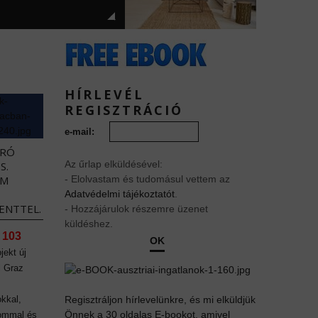
HÍRLEVÉL
REGISZTRÁCIÓ
e-mail:
URÓ
Az űrlap elküldésével:
S.
EM
- Elolvastam és tudomásul vettem az
Adatvédelmi tájékoztatót
.
ENTTEL.
- Hozzájárulok részemre üzenet
küldéshez.
 103
OK
jekt új
l Graz
kkal,
Regisztráljon hírlevelünkre, és mi elküldjük
Önnek a 30 oldalas E-bookot, amivel
lommal és