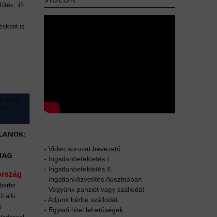
űtés, lift
ésként is
LANOK:
-
Video sorozat bevezető
MAG
-
Ingatlanbefektetés I.
-
Ingatlanbefektetés II.
ország
-
Ingatlanközvetítés Ausztriában
 bérbe
-
Vegyünk panziót vagy szállodát
l álló
-
Adjunk bérbe szállodát
ó
-
Egyedi hitel lehetőségek