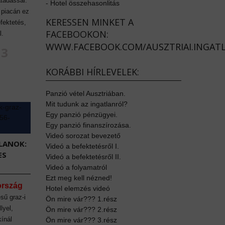
tadással.
-
Hotel összehasonlitás
 piacán ez
KERESSEN MINKET A
efektetés,
FACEBOOKON:
l.
WWW.FACEBOOK.COM/AUSZTRIAI.INGAT
83
KORÁBBI HÍRLEVELEK:
Panzió vétel Ausztriában.
Mit tudunk az ingatlanról?
Egy panzió pénzügyei.
Egy panzió finanszírozása.
Videó sorozat bevezető
LANOK:
Videó a befektetésről I.
ES
Videó a befektetésről II.
Videó a folyamatról
Ezt meg kell nézned!
ország
Hotel elemzés videó
sű graz-i
Ön mire vár??? 1.rész
lyel,
Ön mire vár??? 2.rész
kínál
Ön mire vár??? 3.rész