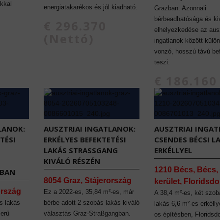
kkal
energiatakarékos és jól kiadható.
Grazban. Azonnali
bérbeadhatósága és ki
€ 296.370
elhelyezkedése az ausz
(Nettó)
ingatlanok között külö
vonzó, hosszú távú be
teszi.
€ 186.160
(Nettó)
LANOK:
AUSZTRIAI INGATLANOK:
AUSZTRIAI INGAT
TÉSI
ERKÉLYES BEFEKTETÉSI
CSENDES BÉCSI L
LAKÁS STRASSGANG K
ERKÉLLYEL
IVÁLÓ RÉSZÉN
1210 Bécs, Bécs, 
TBAN
8054 Graz, Stájerország
kerület, Floridsdo
ország
Ez a 2022-es, 35,84 m²-es, már
A 38,4 m²-es, két szob
s lakás
bérbe adott 2 szobás lakás kiváló
lakás 6,6 m²-es erkélly
erű
választás Graz-Straßgangban.
os építésben, Floridsd