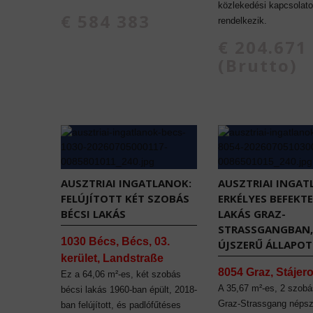
közlekedési kapcsolato
€ 584 383
rendelkezik.
€ 204.671
(Brutto)
AUSZTRIAI INGATLANOK:
AUSZTRIAI INGAT
FELÚJÍTOTT KÉT SZOBÁS
ERKÉLYES BEFEKTE
BÉCSI LAKÁS
LAKÁS GRAZ-
STRASSGANGBAN,
1030 Bécs, Bécs, 03.
ÚJSZERŰ ÁLLAPO
kerület, Landstraße
8054 Graz, Stájer
Ez a 64,06 m²-es, két szobás
A 35,67 m²-es, 2 szobá
bécsi lakás 1960-ban épült, 2018-
Graz-Strassgang népsz
ban felújított, és padlófűtéses