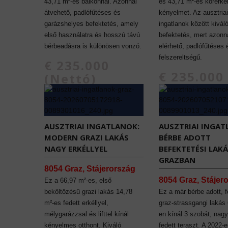
43,71 m²-es balkonnal. Azonnal
és 43,71 m²-es körerkél
átvehető, padlófűtéses és
kényelmet. Az ausztriai
garázshelyes befektetés, amely
ingatlanok között kivál
első használatra és hosszú távú
befektetés, mert azonn
bérbeadásra is különösen vonzó.
elérhető, padlófűtéses
felszereltségű.
€ 235.000
€ 235.000
(Nettó)
(Nettó)
AUSZTRIAI INGATLANOK:
AUSZTRIAI INGAT
MODERN GRAZI LAKÁS
BÉRBE ADOTT
NAGY ERKÉLLYEL
BEFEKTETÉSI LAK
GRAZBAN
8054 Graz, Stájerország
8054 Graz, Stájer
Ez a 66,97 m²-es, első
beköltözésű grazi lakás 14,78
Ez a már bérbe adott, f
m²-es fedett erkéllyel,
graz-strassgangi lakás
mélygarázzsal és lifttel kínál
en kínál 3 szobát, nagy
kényelmes otthont. Kiváló
fedett teraszt. A 2022-