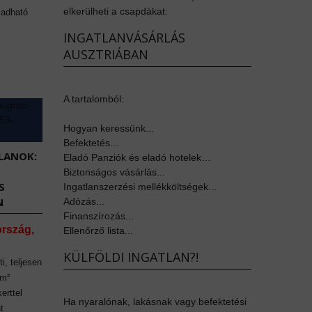
elkerülheti a csapdákat:
 adható
INGATLANVÁSÁRLÁS
AUSZTRIÁBAN
A tartalomból:
Hogyan keressünk...
Befektetés...
LANOK:
Eladó Panziók és eladó hotelek…
Biztonságos vásárlás...
S
Ingatlanszerzési mellékköltségek...
N
Adózás...
Finanszírozás...
ország,
Ellenőrző lista...
KÜLFÖLDI INGATLAN?!
i, teljesen
 m²
erttel
Ha nyaralónak, lakásnak vagy befektetési
t