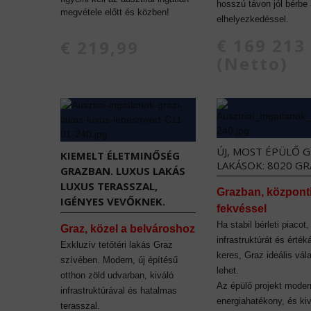
hosszú távon jól bérbe
megvétele előtt és közben!
elhelyezkedéssel.
€ 169 213
€ 219,99
(Netto)
ÚJ, MOST ÉPÜLŐ G
KIEMELT ÉLETMINŐSÉG
LAKÁSOK: 8020 GR
GRAZBAN. LUXUS LAKÁS
LUXUS TERASSZAL,
Grazban, központ
IGÉNYES VEVŐKNEK.
fekvéssel
Ha stabil bérleti piacot,
Graz, közel a belvároshoz
infrastruktúrát és érték
Exkluzív tetőtéri lakás Graz
keres, Graz ideális vál
szívében. Modern, új építésű
lehet.
otthon zöld udvarban, kiváló
Az épülő projekt moder
infrastruktúrával és hatalmas
energiahatékony, és ki
terasszal.