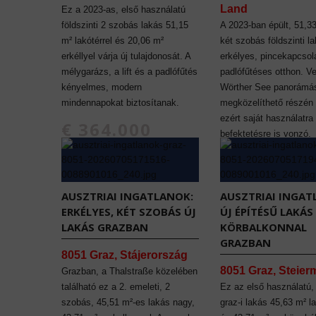
Land
Ez a 2023-as, első használatú
földszinti 2 szobás lakás 51,15
A 2023-ban épült, 51,3
m² lakótérrel és 20,06 m²
két szobás földszinti l
erkéllyel várja új tulajdonosát. A
erkélyes, pincekapcsol
mélygarázs, a lift és a padlófűtés
padlófűtéses otthon. V
kényelmes, modern
Wörther See panorámás
mindennapokat biztosítanak.
megközelíthető részén t
ezért saját használatra
€ 364.000
befektetésre is vonzó.
€ 368.000
AUSZTRIAI INGATLANOK:
AUSZTRIAI INGAT
ERKÉLYES, KÉT SZOBÁS ÚJ
ÚJ ÉPÍTÉSŰ LAKÁ
LAKÁS GRAZBAN
KÖRBALKONNAL
GRAZBAN
8051 Graz, Stájerország
8051 Graz, Steier
Grazban, a Thalstraße közelében
található ez a 2. emeleti, 2
Ez az első használatú,
szobás, 45,51 m²-es lakás nagy,
graz-i lakás 45,63 m² la