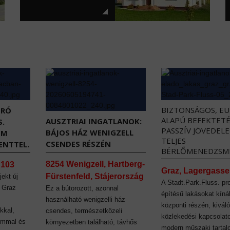
BIZTONSÁGOS, E
URÓ
ALAPÚ BEFEKTETÉ
AUSZTRIAI INGATLANOK:
S.
PASSZÍV JÖVEDEL
BÁJOS HÁZ WENIGZELL
EM
TELJES
CSENDES RÉSZÉN
NTTEL.
BÉRLŐMENEDZSM
8254 Wenigzell, Hartberg-
 103
Graz, Lagergasse
Fürstenfeld, Stájerország
jekt új
A Stadt.Park.Fluss. pro
l Graz
Ez a bútorozott, azonnal
építésű lakásokat kíná
használható wenigzelli ház
központi részén, kiváló
kkal,
csendes, természetközeli
közlekedési kapcsolato
ommal és
környezetben található, távhős
modern műszaki tarta