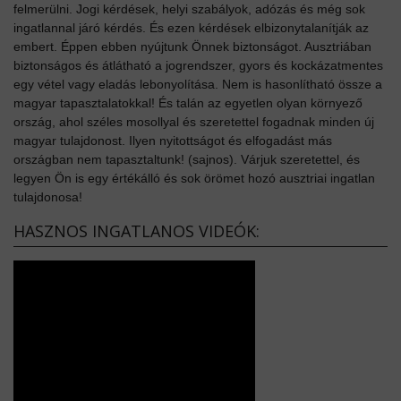
felmerülni. Jogi kérdések, helyi szabályok, adózás és még sok
ingatlannal járó kérdés. És ezen kérdések elbizonytalanítják az
embert. Éppen ebben nyújtunk Önnek biztonságot. Ausztriában
biztonságos és átlátható a jogrendszer, gyors és kockázatmentes
egy vétel vagy eladás lebonyolítása. Nem is hasonlítható össze a
magyar tapasztalatokkal! És talán az egyetlen olyan környező
ország, ahol széles mosollyal és szeretettel fogadnak minden új
magyar tulajdonost. Ilyen nyitottságot és elfogadást más
országban nem tapasztaltunk! (sajnos). Várjuk szeretettel, és
legyen Ön is egy értékálló és sok örömet hozó ausztriai ingatlan
tulajdonosa!
HASZNOS INGATLANOS VIDEÓK: