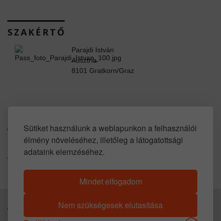
SZAKÉRTŐ
Parajdi István
Ausztria
8101 Gratkorn/Graz
www.facebook.com/property.in.austria
Sütiket használunk a weblapunkon a felhasználói
élmény növeléséhez, illetőleg a látogatottsági
SOCIAL LINKS
adataink elemzéséhez.
www.youtube.com/user/propertyinaustria
https://www.huis-kopen-oostenrijk.com
Mindet elfogadom
Nem szükségesek elutasítása
© 2016 -
2026
Parajdi Immobilien. All Rights Reserved.