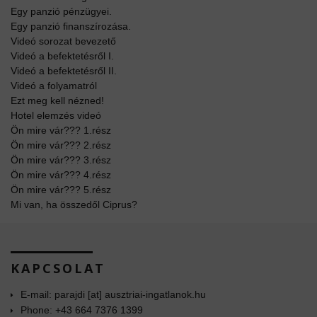
Egy panzió pénzügyei.
Egy panzió finanszírozása.
Videó sorozat bevezető
Videó a befektetésről I.
Videó a befektetésről II.
Videó a folyamatról
Ezt meg kell nézned!
Hotel elemzés videó
Ön mire vár??? 1.rész
Ön mire vár??? 2.rész
Ön mire vár??? 3.rész
Ön mire vár??? 4.rész
Ön mire vár??? 5.rész
Mi van, ha összedől Ciprus?
KAPCSOLAT
E-mail: parajdi [at] ausztriai-ingatlanok.hu
Phone: +43 664 7376 1399