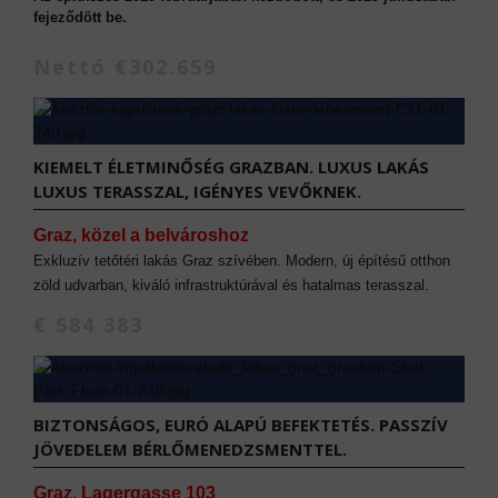
fejeződött be.
Nettó €302.659
KIEMELT ÉLETMINŐSÉG GRAZBAN. LUXUS LAKÁS
LUXUS TERASSZAL, IGÉNYES VEVŐKNEK.
Graz, közel a belvároshoz
Exkluzív tetőtéri lakás Graz szívében. Modern, új építésű otthon
zöld udvarban, kiváló infrastruktúrával és hatalmas terasszal.
€ 584 383
BIZTONSÁGOS, EURÓ ALAPÚ BEFEKTETÉS. PASSZÍV
JÖVEDELEM BÉRLŐMENEDZSMENTTEL.
Graz, Lagergasse 103