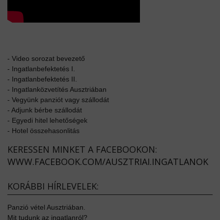
-
Video sorozat bevezető
-
Ingatlanbefektetés I.
-
Ingatlanbefektetés II.
-
Ingatlanközvetítés Ausztriában
-
Vegyünk panziót vagy szállodát
-
Adjunk bérbe szállodát
-
Egyedi hitel lehetőségek
-
Hotel összehasonlitás
KERESSEN MINKET A FACEBOOKON:
WWW.FACEBOOK.COM/AUSZTRIAI.INGATLANOK
KORÁBBI HÍRLEVELEK:
Panzió vétel Ausztriában.
Mit tudunk az ingatlanról?