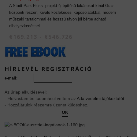
A Stadt.Park.Fluss. projekt új építésű lakásokat kínál Graz
központi részén, kiváló közlekedési kapcsolatokkal, modern
műszaki tartalommal és hosszú távon jól bérbe adható
elhelyezkedéssel.
€169.213 - €546.726
HÍRLEVÉL REGISZTRÁCIÓ
e-mail:
Az űrlap elküldésével:
- Elolvastam és tudomásul vettem az
Adatvédelmi tájékoztatót
.
- Hozzájárulok részemre üzenet küldéshez.
OK