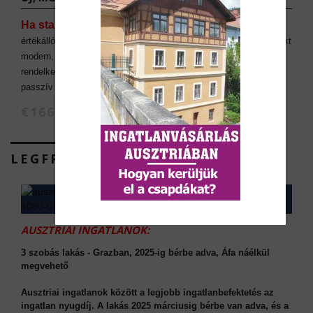
Ha stabil bérleti piacot,
kiváló infrastruktúrát és
értékállóságot keres, Graz ideális választás lehet. Az épülő projekt
modern, energiahatékony, és kiváló közlekedési kapcsolatokkal
rendelkezik. A lakások kiadása könnyen kiszervezhető, így
passzív jövedelemszerzési lehetőséget is kínál.
€166.762 (nettó ár)
LEGFRISSEBB AJÁNLATAINK
AUSZTRIAI INGATLANOK:
3 szobás lakás - Grazban, 2025-ig bérbe adva, Áfa náélkül
megvehető
Ausztriai ingatlanok között a legjobb ingatlanbefektetés az
ingatlan nyugdíj. A lakás 2025 márciusig bérbe van adva, és a