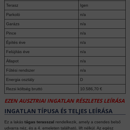
Terasz
Igen
Parkoló
n/a
Garázs
n/a
Pince
n/a
Építés éve
n/a
Felújítás éve
n/a
Állapot
n/a
Fűtési rendszer
n/a
Energia osztály
D
Rezsi költség bruttó
10.586,70 €
EZEN AUSZTRIAI INGATLAN RÉSZLETES LEÍRÁSA
INGATLAN TÍPUSA ÉS TELJES LEÍRÁSA
Ez a lakás
tágas terasszal
rendelkezik, amely a csendes belső
udvarra néz, és a 4. emeleten található, lift nélkül. Az egész