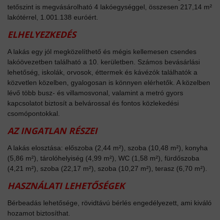
tetőszint is megvásárolható 4 lakóegységgel, összesen 217,14 m²
lakótérrel, 1.001.138 euróért.
ELHELYEZKEDÉS
A lakás egy jól megközelíthető és mégis kellemesen csendes
lakóövezetben található a 10. kerületben. Számos bevásárlási
lehetőség, iskolák, orvosok, éttermek és kávézók találhatók a
közvetlen közelben, gyalogosan is könnyen elérhetők. A közelben
lévő több busz- és villamosvonal, valamint a metró gyors
kapcsolatot biztosít a belvárossal és fontos közlekedési
csomópontokkal.
AZ INGATLAN RÉSZEI
A lakás elosztása: előszoba (2,44 m²), szoba (10,48 m²), konyha
(5,86 m²), tárolóhelyiség (4,99 m²), WC (1,58 m²), fürdőszoba
(4,21 m²), szoba (22,17 m²), szoba (10,27 m²), terasz (6,70 m²).
HASZNÁLATI LEHETŐSÉGEK
Bérbeadás lehetősége, rövidtávú bérlés engedélyezett, ami kiváló
hozamot biztosíthat.