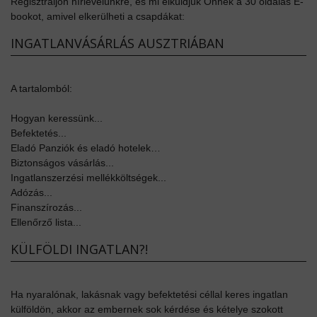
Regisztráljon hírlevelünkre, és mi elküldjük Önnek a 30 oldalas E-
bookot, amivel elkerülheti a csapdákat:
INGATLANVÁSÁRLÁS AUSZTRIÁBAN
A tartalomból:
Hogyan keressünk...
Befektetés...
Eladó Panziók és eladó hotelek…
Biztonságos vásárlás...
Ingatlanszerzési mellékköltségek...
Adózás...
Finanszírozás...
Ellenőrző lista...
KÜLFÖLDI INGATLAN?!
Ha nyaralónak, lakásnak vagy befektetési céllal keres ingatlan
külföldön, akkor az embernek sok kérdése és kételye szokott