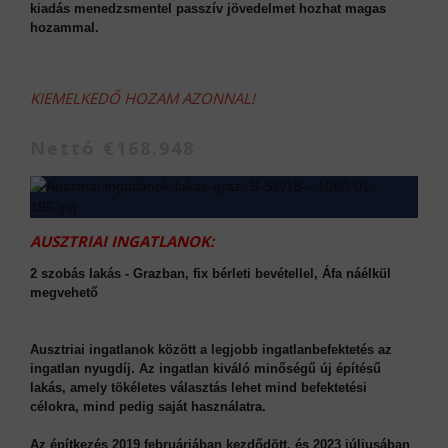
kiadás menedzsmentel passzív jövedelmet hozhat magas
hozammal.
KIEMELKEDŐ HOZAM AZONNAL!
Nettó €168.948
AUSZTRIAI INGATLANOK:
2 szobás lakás - Grazban, fix bérleti bevétellel, Áfa náélkül
megvehető
Ausztriai ingatlanok között a legjobb ingatlanbefektetés az
ingatlan nyugdíj. Az ingatlan kiváló minőségű új építésű
lakás, amely tökéletes választás lehet mind befektetési
célokra, mind pedig saját használatra.
Az építkezés 2019 februárjában kezdődött, és 2023 júliusában