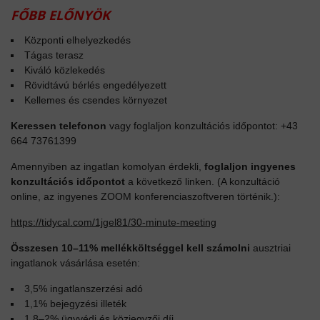
FŐBB ELŐNYÖK
Központi elhelyezkedés
Tágas terasz
Kiváló közlekedés
Rövidtávú bérlés engedélyezett
Kellemes és csendes környezet
Keressen telefonon
vagy foglaljon konzultációs időpontot: +43
664 73761399
Amennyiben az ingatlan komolyan érdekli,
foglaljon ingyenes
konzultációs időpontot
a következő linken. (A konzultáció
online, az ingyenes ZOOM konferenciaszoftveren történik.):
https://tidycal.com/1jgel81/30-minute-meeting
Összesen 10–11% mellékköltséggel kell számolni
ausztriai
ingatlanok vásárlása esetén:
3,5% ingatlanszerzési adó
1,1% bejegyzési illeték
1,8–2% ügyvédi és közjegyzői díj