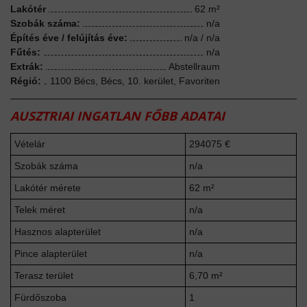
Lakótér
62 m²
Szobák száma:
n/a
Építés éve / felújítás éve:
n/a / n/a
Fűtés:
n/a
Extrák:
Abstellraum
Régió:
1100 Bécs, Bécs, 10. kerület, Favoriten
AUSZTRIAI INGATLAN FŐBB ADATAI
Vételár
294075 €
Szobák száma
n/a
Lakótér mérete
62 m²
Telek méret
n/a
Hasznos alapterület
n/a
Pince alapterület
n/a
Terasz terület
6,70 m²
Fürdőszoba
1