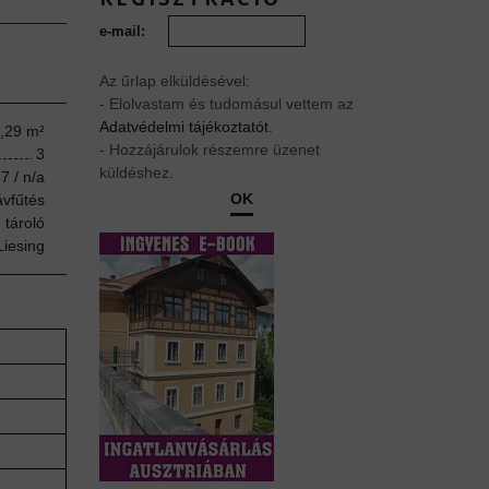
e-mail:
Az űrlap elküldésével:
- Elolvastam és tudomásul vettem az
Adatvédelmi tájékoztatót
.
,29 m²
- Hozzájárulok részemre üzenet
3
küldéshez.
7 / n/a
OK
vfűtés
 tároló
Liesing