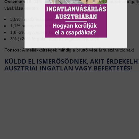
Összesen 10–11% mellékköltséggel kell számolni
ausztriai ingat
vásárlása esetén:
3,5% ingatlanszerzési adó
1,1% bejegyzési illeték
1,8–2% ügyvédi és közjegyzői díj
3% (+20% forgalmi adó) az ingatlanos jutalék
Fontos:
A mellékköltségek mindig a bruttó vételárra számítódnak!
KÜLDD EL ISMERŐSÖDNEK, AKIT ÉRDEKELH
AUSZTRIAI INGATLAN VAGY BEFEKTETÉS!