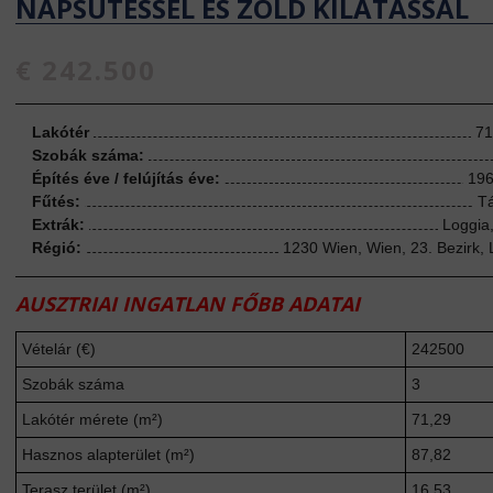
NAPSÜTÉSSEL ÉS ZÖLD KILÁTÁSSAL
€ 242.500
Lakótér
71
Szobák száma:
Építés éve / felújítás éve:
196
Fűtés:
Tá
Extrák:
Loggia,
Régió:
1230 Wien, Wien, 23. Bezirk, 
AUSZTRIAI INGATLAN FŐBB ADATAI
Vételár (€)
242500
Szobák száma
3
Lakótér mérete (m²)
71,29
Hasznos alapterület (m²)
87,82
Terasz terület (m²)
16,53