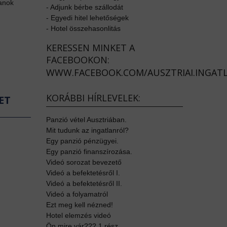
lanok
-
Adjunk bérbe szállodát
-
Egyedi hitel lehetőségek
-
Hotel összehasonlitás
KERESSEN MINKET A
FACEBOOKON:
WWW.FACEBOOK.COM/AUSZTRIAI.INGAT
KORÁBBI HÍRLEVELEK:
ET
Panzió vétel Ausztriában.
Mit tudunk az ingatlanról?
Egy panzió pénzügyei.
Egy panzió finanszírozása.
Videó sorozat bevezető
Videó a befektetésről I.
Videó a befektetésről II.
Videó a folyamatról
Ezt meg kell nézned!
Hotel elemzés videó
Ön mire vár??? 1.rész