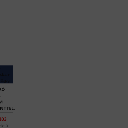
RÓ
.
EM
NTTEL.
103
ekt új