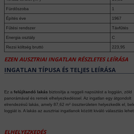
Fürdőszoba
1
Építés éve
1967
Fűtési rendszer
Távfűtés
Energia osztály
C
Rezsi költség bruttó
223,95
EZEN AUSZTRIAI INGATLAN RÉSZLETES LEÍRÁSA
INGATLAN TÍPUSA ÉS TELJES LEÍRÁSA
Ez a
felújítandó lakás
biztosítja a reggeli napsütést a loggián, zöld
panorámával és remek elhelyezkedéssel. Az ingatlan egy átgondolt
elrendezésű lakás, amely 87,62 m² összterületen helyezkedik el, bel
loggiát is. A lakás az ausztriai ingatlanok között kiváló választás lehet
ELHELYEZKEDÉS