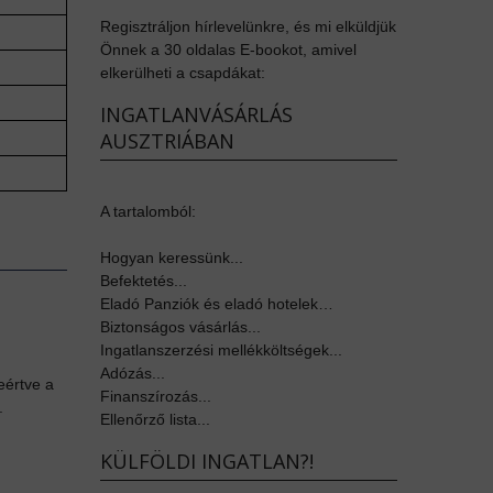
Regisztráljon hírlevelünkre, és mi elküldjük
Önnek a 30 oldalas E-bookot, amivel
elkerülheti a csapdákat:
INGATLANVÁSÁRLÁS
AUSZTRIÁBAN
A tartalomból:
Hogyan keressünk...
Befektetés...
Eladó Panziók és eladó hotelek…
Biztonságos vásárlás...
Ingatlanszerzési mellékköltségek...
Adózás...
eértve a
Finanszírozás...
.
Ellenőrző lista...
KÜLFÖLDI INGATLAN?!