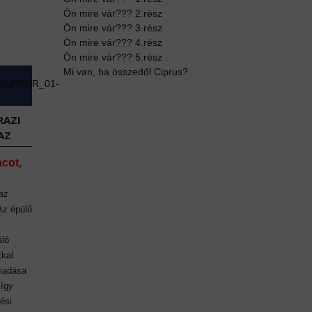
Ön mire vár??? 2.rész
Ön mire vár??? 3.rész
Ön mire vár??? 4.rész
Ön mire vár??? 5.rész
Mi van, ha összedől Ciprus?
RAZI
AZ
acot,
az
 Az épülő
áló
kkal
kiadása
 így
ési