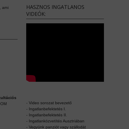
HASZNOS INGATLANOS
, ami
VIDEÓK:
zultációs
-
Video sorozat bevezető
ZOOM
-
Ingatlanbefektetés I.
-
Ingatlanbefektetés II.
-
Ingatlanközvetítés Ausztriában
-
Vegyünk panziót vagy szállodát