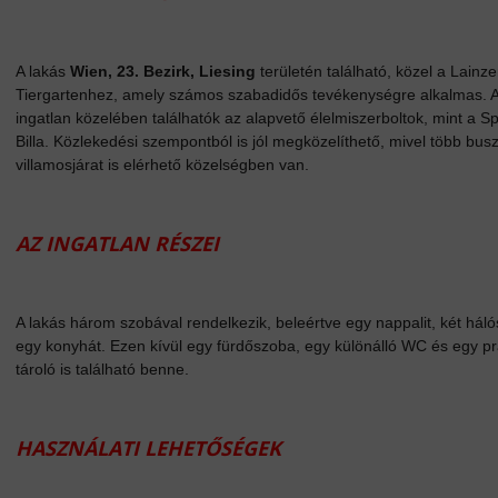
A lakás
Wien, 23. Bezirk, Liesing
területén található, közel a Lainze
Tiergartenhez, amely számos szabadidős tevékenységre alkalmas. 
ingatlan közelében találhatók az alapvető élelmiszerboltok, mint a S
Billa. Közlekedési szempontból is jól megközelíthető, mivel több busz
villamosjárat is elérhető közelségben van.
AZ INGATLAN RÉSZEI
A lakás három szobával rendelkezik, beleértve egy nappalit, két hál
egy konyhát. Ezen kívül egy fürdőszoba, egy különálló WC és egy pr
tároló is található benne.
HASZNÁLATI LEHETŐSÉGEK