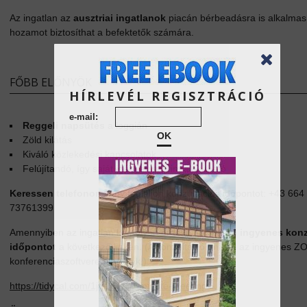
Az ingatlan az
ausztriai ingatlanok
piacán bérbeadásra is alkalmas
hozamot biztosíthat a befektetők számára.
FŐBB ELŐNYÖK
HÍRLEVÉL REGISZTRÁCIÓ
e-mail:
Reggeli napsütés
a loggián
OK
Zöld kilátás
Kiváló közlekedési kapcsolatok
Felújítandó, így saját igények szerint alakítható
Keressen telefonon
vagy foglaljon konzultációs időpontot: +43 664
73761399
Amennyiben az ingatlan komolyan érdekli,
foglaljon ingyenes kon
időpontot
a következő linken. (A konzultáció online, az ingyenes 
konferenciaszoftveren történik.):
https://tidycal.com/1jgel81/30-minute-meeting