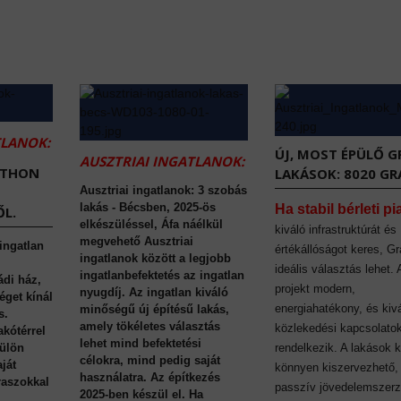
TLANOK:
ÚJ, MOST ÉPÜLŐ G
AUSZTRIAI INGATLANOK:
TTHON
LAKÁSOK: 8020 GR
Ausztriai ingatlanok: 3 szobás
lakás - Bécsben, 2025-ös
Ha stabil bérleti pi
L.
elkészüléssel, Áfa náélkül
kiváló infrastruktúrát és
megvehető Ausztriai
 ingatlan
értékállóságot keres, Gr
ingatlanok között a legjobb
ideális választás lehet.
ingatlanbefektetés az ingatlan
ádi ház,
projekt modern,
nyugdíj. Az ingatlan kiváló
éget kínál
energiahatékony, és kiv
minőségű új építésű lakás,
s.
amely tökéletes választás
közlekedési kapcsolato
akótérrel
lehet mind befektetési
külön
rendelkezik. A lakások 
célokra, mind pedig saját
ját
könnyen kiszervezhető,
használatra. Az építkezés
eraszokkal
passzív jövedelemszerz
2025-ben készül el. Ha