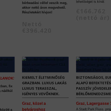
lehetőséget is kínál.
bérbeadási céllel veszik meg,
akkor nettó áron megvehető.
€166.762
Részletekért hívjon!
(nettó ár)
Nettó
€396.420
KIEMELT ÉLETMINŐSÉG
BIZTONSÁGOS, EU
TLANOK:
GRAZBAN. LUXUS LAKÁS
ALAPÚ BEFEKTETÉS
zban, fix
LUXUS TERASSZAL,
PASSZÍV JÖVEDEL
a náélkül
IGÉNYES VEVŐKNEK.
BÉRLŐMENEDZSME
Graz, közel a
Graz, Lagergasse 
belvároshoz
A Stadt.Park.Fluss. proj
között a