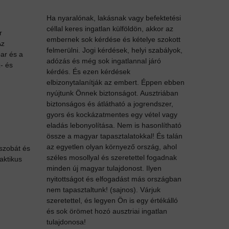
Ha nyaralónak, lakásnak vagy befektetési
céllal keres ingatlan külföldön, akkor az
r
embernek sok kérdése és kételye szokott
Az
felmerülni. Jogi kérdések, helyi szabályok,
par és a
adózás és még sok ingatlannal járó
- és
kérdés. És ezen kérdések
elbizonytalanítják az embert. Éppen ebben
nyújtunk Önnek biztonságot. Ausztriában
biztonságos és átlátható a jogrendszer,
gyors és kockázatmentes egy vétel vagy
eladás lebonyolítása. Nem is hasonlítható
össze a magyar tapasztalatokkal! És talán
az egyetlen olyan környező ország, ahol
ószobát és
széles mosollyal és szeretettel fogadnak
aktikus
minden új magyar tulajdonost. Ilyen
nyitottságot és elfogadást más országban
nem tapasztaltunk! (sajnos). Várjuk
szeretettel, és legyen Ön is egy értékálló
és sok örömet hozó ausztriai ingatlan
tulajdonosa!