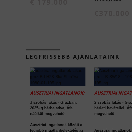
€ 179.000
€370.000
LEGFRISSEBB AJÁNLATAINK
AUSZTRIAI INGATLANOK:
AUSZTRIAI INGA
3 szobás lakás - Grazban,
2 szobás lakás - Gra
2025-ig bérbe adva, Áfa
bérleti bevétellel, Áf
náélkül megvehető
megvehető
Ausztriai ingatlanok között a
legjobb ingatlanbefektetés az
Ausztriai ingatlanok 