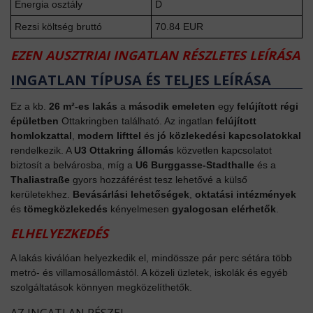
Energia osztály
D
Rezsi költség bruttó
70.84 EUR
EZEN AUSZTRIAI INGATLAN RÉSZLETES LEÍRÁSA
INGATLAN TÍPUSA ÉS TELJES LEÍRÁSA
Ez a kb.
26 m²-es lakás
a
második emeleten
egy
felújított régi
épületben
Ottakringben található. Az ingatlan
felújított
homlokzattal
,
modern lifttel
és
jó közlekedési kapcsolatokkal
rendelkezik. A
U3 Ottakring állomás
közvetlen kapcsolatot
biztosít a belvárosba, míg a
U6 Burggasse-Stadthalle
és a
Thaliastraße
gyors hozzáférést tesz lehetővé a külső
kerületekhez.
Bevásárlási lehetőségek
,
oktatási intézmények
és
tömegközlekedés
kényelmesen
gyalogosan elérhetők
.
ELHELYEZKEDÉS
A lakás kiválóan helyezkedik el, mindössze pár perc sétára több
metró- és villamosállomástól. A közeli üzletek, iskolák és egyéb
szolgáltatások könnyen megközelíthetők.