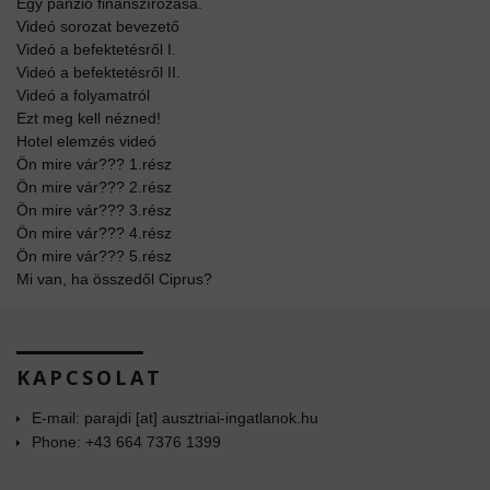
Egy panzió finanszírozása.
Videó sorozat bevezető
Videó a befektetésről I.
Videó a befektetésről II.
Videó a folyamatról
Ezt meg kell nézned!
Hotel elemzés videó
Ön mire vár??? 1.rész
Ön mire vár??? 2.rész
Ön mire vár??? 3.rész
Ön mire vár??? 4.rész
Ön mire vár??? 5.rész
Mi van, ha összedől Ciprus?
KAPCSOLAT
E-mail: parajdi [at] ausztriai-ingatlanok.hu
Phone: +43 664 7376 1399