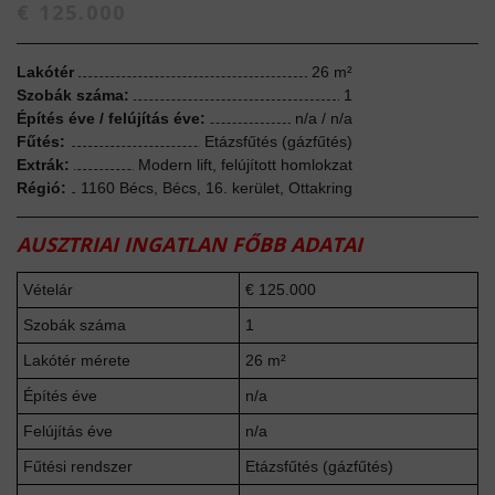
€ 125.000
Lakótér
26 m²
Szobák száma:
1
Építés éve / felújítás éve:
n/a / n/a
Fűtés:
Etázsfűtés (gázfűtés)
Extrák:
Modern lift, felújított homlokzat
Régió:
1160 Bécs, Bécs, 16. kerület, Ottakring
AUSZTRIAI INGATLAN FŐBB ADATAI
Vételár
€ 125.000
Szobák száma
1
Lakótér mérete
26 m²
Építés éve
n/a
Felújítás éve
n/a
Fűtési rendszer
Etázsfűtés (gázfűtés)