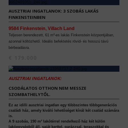
AUSZTRIAI INGATLANOK: 3 SZOBÁS LAKÁS
FINKENSTEINBEN
9584 Finkenstein, Villach Land
Teljesen berendezett, 61 m²-es lakás Finkenstein központjában,
azonnal költözhető. Ideális befektetés rövid- és hosszú távú
bérbeadásra.
€ 179.000
AUSZTRIAI INGATLANOK:
CSODÁLATOS OTTHON NEM MESSZE
SZOMBATHELYTŐL.
Ez az idilli ausztriai ingatlan egy többszintes többgenerációs
családi ház, amely kiváló lehetőséget kínál két család számára
is.
A 9 szobás, 190 m² lakótérrel rendelkező ház két külön
lakóegységből áll, saját kerttel, garázzsal, teraszokkal és