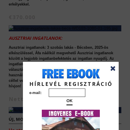
erkélyekkel.
€370.000
AUSZTRIAI INGATLANOK:
Ausztriai ingatlanok: 3 szobás lakás - Bécsben, 2025-ös
elkészüléssel, Áfa náélkül megvehető Ausztriai ingatlanok
között a legjobb ingatlanbefektetés az ingatlan nyugdíj. Az
ingatlan kiváló minőségű új építésű lakás, amely tökéletes
választás lehet mind befektetési célokra, mind pedig saját
használatra. Az építkezés 2025-ben készül el. Ha bérbeadási
céllel veszik meg, akkor nettó áron megvehető. Részletekért
HÍRLEVÉL REGISZTRÁCIÓ
hívjon!
e-mail:
Nettó €396.420
OK
ÚJ, MOST ÉPÜLŐ GRAZI LAKÁSOK: 8020 GRAZ