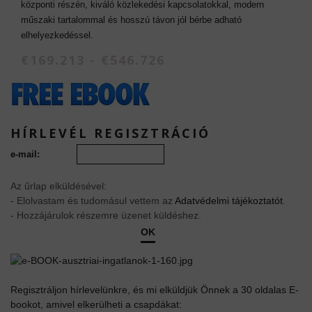
központi részén, kiváló közlekedési kapcsolatokkal, modern
műszaki tartalommal és hosszú távon jól bérbe adható
elhelyezkedéssel.
€169.213 - €546.726
HÍRLEVÉL REGISZTRÁCIÓ
e-mail:
Az űrlap elküldésével:
- Elolvastam és tudomásul vettem az
Adatvédelmi tájékoztatót
.
- Hozzájárulok részemre üzenet küldéshez.
OK
Regisztráljon hírlevelünkre, és mi elküldjük Önnek a 30 oldalas E-
bookot, amivel elkerülheti a csapdákat: