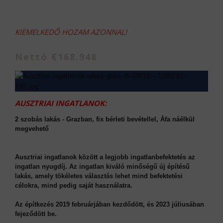
KIEMELKEDŐ HOZAM AZONNAL!
Nettó €168.948
AUSZTRIAI INGATLANOK:
2 szobás lakás - Grazban, fix bérleti bevétellel, Áfa náélkül
megvehető
Ausztriai ingatlanok között a legjobb ingatlanbefektetés az
ingatlan nyugdíj. Az ingatlan kiváló minőségű új építésű
lakás, amely tökéletes választás lehet mind befektetési
célokra, mind pedig saját használatra.
Az építkezés 2019 februárjában kezdődött, és 2023 júliusában
fejeződött be.