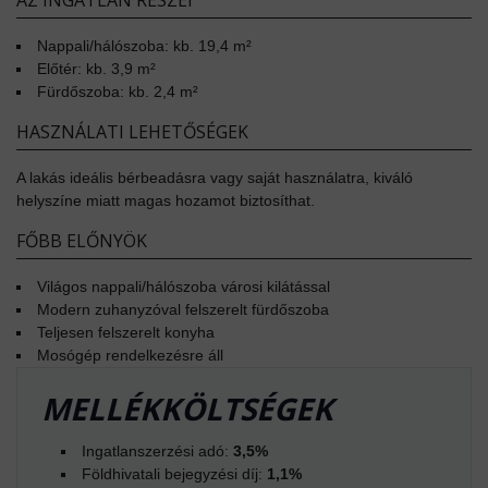
AZ INGATLAN RÉSZEI
Nappali/hálószoba: kb. 19,4 m²
Előtér: kb. 3,9 m²
Fürdőszoba: kb. 2,4 m²
HASZNÁLATI LEHETŐSÉGEK
A lakás ideális bérbeadásra vagy saját használatra, kiváló
helyszíne miatt magas hozamot biztosíthat.
FŐBB ELŐNYÖK
Világos nappali/hálószoba városi kilátással
Modern zuhanyzóval felszerelt fürdőszoba
Teljesen felszerelt konyha
Mosógép rendelkezésre áll
MELLÉKKÖLTSÉGEK
Ingatlanszerzési adó:
3,5%
Földhivatali bejegyzési díj:
1,1%