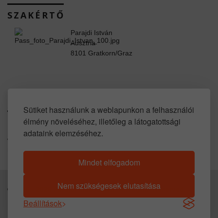
SZAKÉRTŐ
Parajdi István
Ausztria
8101 Gratkorn/Graz
www.facebook.com/property.in.austria
Sütiket használunk a weblapunkon a felhasználói
élmény növeléséhez, illetőleg a látogatottsági
SOCIAL LINKS
adataink elemzéséhez.
www.youtube.com/user/propertyinaustria
https://www.huis-kopen-oostenrijk.com
Mindet elfogadom
Nem szükségesek elutasítása
© 2016 -
2026
Parajdi Immobilien. All Rights Reserved.
Beállítások