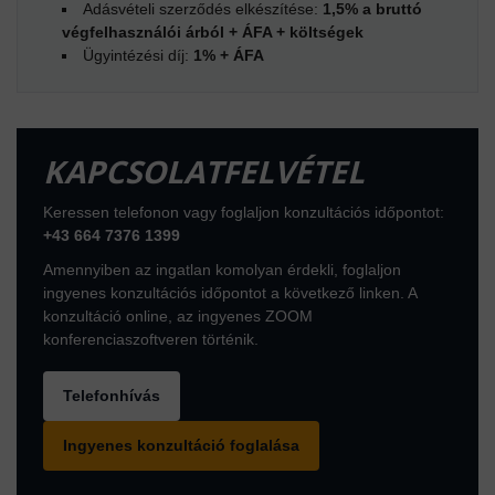
Adásvételi szerződés elkészítése:
1,5% a bruttó
végfelhasználói árból + ÁFA + költségek
Ügyintézési díj:
1% + ÁFA
KAPCSOLATFELVÉTEL
Keressen telefonon vagy foglaljon konzultációs időpontot:
+43 664 7376 1399
Amennyiben az ingatlan komolyan érdekli, foglaljon
ingyenes konzultációs időpontot a következő linken. A
konzultáció online, az ingyenes ZOOM
konferenciaszoftveren történik.
Telefonhívás
Ingyenes konzultáció foglalása