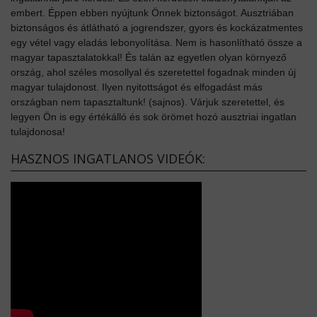
embert. Éppen ebben nyújtunk Önnek biztonságot. Ausztriában
biztonságos és átlátható a jogrendszer, gyors és kockázatmentes
egy vétel vagy eladás lebonyolítása. Nem is hasonlítható össze a
magyar tapasztalatokkal! És talán az egyetlen olyan környező
ország, ahol széles mosollyal és szeretettel fogadnak minden új
magyar tulajdonost. Ilyen nyitottságot és elfogadást más
országban nem tapasztaltunk! (sajnos). Várjuk szeretettel, és
legyen Ön is egy értékálló és sok örömet hozó ausztriai ingatlan
tulajdonosa!
HASZNOS INGATLANOS VIDEÓK: