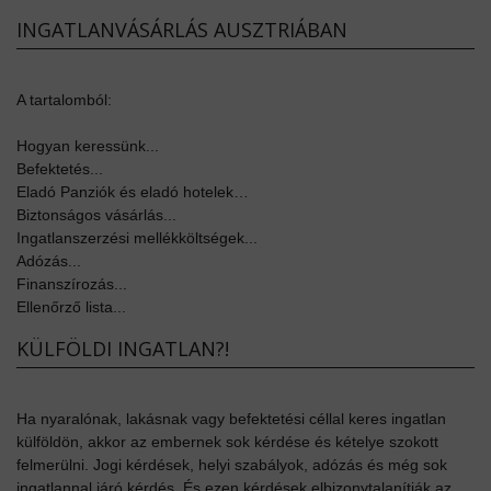
INGATLANVÁSÁRLÁS AUSZTRIÁBAN
A tartalomból:
Hogyan keressünk...
Befektetés...
Eladó Panziók és eladó hotelek…
Biztonságos vásárlás...
Ingatlanszerzési mellékköltségek...
Adózás...
Finanszírozás...
Ellenőrző lista...
KÜLFÖLDI INGATLAN?!
Ha nyaralónak, lakásnak vagy befektetési céllal keres ingatlan
külföldön, akkor az embernek sok kérdése és kételye szokott
felmerülni. Jogi kérdések, helyi szabályok, adózás és még sok
ingatlannal járó kérdés. És ezen kérdések elbizonytalanítják az