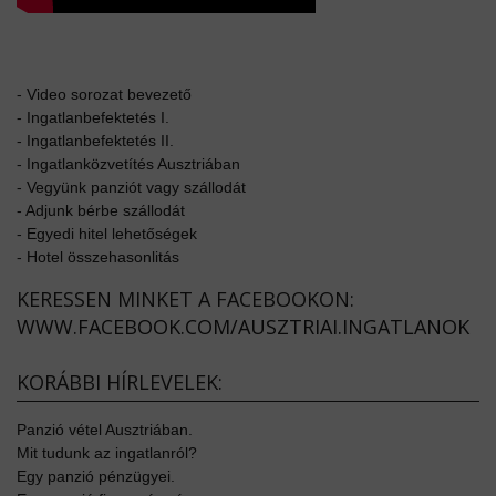
-
Video sorozat bevezető
-
Ingatlanbefektetés I.
-
Ingatlanbefektetés II.
-
Ingatlanközvetítés Ausztriában
-
Vegyünk panziót vagy szállodát
-
Adjunk bérbe szállodát
-
Egyedi hitel lehetőségek
-
Hotel összehasonlitás
KERESSEN MINKET A FACEBOOKON:
WWW.FACEBOOK.COM/AUSZTRIAI.INGATLANOK
KORÁBBI HÍRLEVELEK:
Panzió vétel Ausztriában.
Mit tudunk az ingatlanról?
Egy panzió pénzügyei.