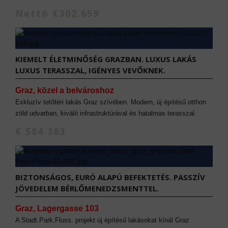
Nettó €302.659
KIEMELT ÉLETMINŐSÉG GRAZBAN. LUXUS LAKÁS
LUXUS TERASSZAL, IGÉNYES VEVŐKNEK.
Graz, közel a belvároshoz
Exkluzív tetőtéri lakás Graz szívében. Modern, új építésű otthon
zöld udvarban, kiváló infrastruktúrával és hatalmas terasszal.
€ 584 383
BIZTONSÁGOS, EURÓ ALAPÚ BEFEKTETÉS. PASSZÍV
JÖVEDELEM BÉRLŐMENEDZSMENTTEL.
Graz, Lagergasse 103
A Stadt.Park.Fluss. projekt új építésű lakásokat kínál Graz