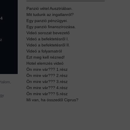
Panzió vétel Ausztriában.
Mit tudunk az ingatlanról?
64
Egy panzió pénzügyei.
Egy panzió finanszírozása.
Videó sorozat bevezető
Videó a befektetésről I.
az
Videó a befektetésről II.
Videó a folyamatról
Ezt meg kell nézned!
Hotel elemzés videó
Ön mire vár??? 1.rész
Ön mire vár??? 2.rész
Ön mire vár??? 3.rész
rtalom,
Ön mire vár??? 4.rész
Ön mire vár??? 5.rész
agy
Mi van, ha összedől Ciprus?