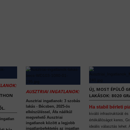
TLANOK:
ÚJ, MOST ÉPÜLŐ G
AUSZTRIAI INGATLANOK:
TTHON
LAKÁSOK: 8020 GR
Ausztriai ingatlanok: 3 szobás
lakás - Bécsben, 2025-ös
Ha stabil bérleti pi
L.
elkészüléssel, Áfa náélkül
kiváló infrastruktúrát és
megvehető Ausztriai
 ingatlan
értékállóságot keres, Gr
ingatlanok között a legjobb
ideális választás lehet.
ingatlanbefektetés az ingatlan
ádi ház,