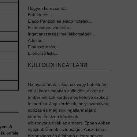
Hogyan keressünk...
Befektetés...
Eladó Panziók és eladó hotelek…
Biztonságos vásárlás...
Ingatlanszerzési mellékköltségek...
Adózás...
Finanszírozás...
Ellenőrző lista...
KÜLFÖLDI INGATLAN?!
Ha nyaralónak, lakásnak vagy befektetési
céllal keres ingatlan külföldön, akkor az
embernek sok kérdése és kételye szokott
felmerülni. Jogi kérdések, helyi szabályok,
adózás és még sok ingatlannal járó
kérdés. És ezen kérdések
elbizonytalanítják az embert. Éppen ebben
yen
.
A
nyújtunk Önnek biztonságot. Ausztriában
 különféle
biztonságos és átlátható a jogrendszer,