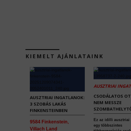
KIEMELT AJÁNLATAINK
AUSZTRIAI INGA
CSODÁLATOS O
AUSZTRIAI INGATLANOK:
NEM MESSZE
3 SZOBÁS LAKÁS
SZOMBATHELYTŐ
FINKENSTEINBEN
Ez az idilli ausztriai
9584 Finkenstein,
egy többszintes
Villach Land
többgenerációs csal