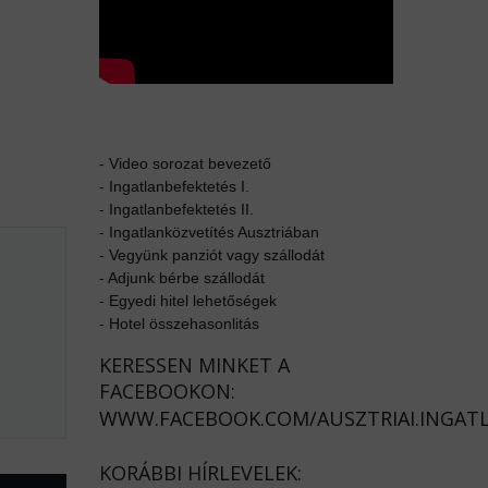
-
Video sorozat bevezető
-
Ingatlanbefektetés I.
-
Ingatlanbefektetés II.
-
Ingatlanközvetítés Ausztriában
-
Vegyünk panziót vagy szállodát
-
Adjunk bérbe szállodát
-
Egyedi hitel lehetőségek
-
Hotel összehasonlitás
KERESSEN MINKET A
FACEBOOKON:
WWW.FACEBOOK.COM/AUSZTRIAI.INGAT
KORÁBBI HÍRLEVELEK: