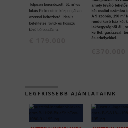
Teljesen berendezett, 61 m²-es
amely kiváló lehetős
lakás Finkenstein központjában,
két család számára i
A 9 szobás, 190 m² l
azonnal költözhető. Ideális
rendelkező ház két 
befektetés rövid- és hosszú
lakóegységből áll, sa
távú bérbeadásra.
kerttel, garázzsal, t
€ 179.000
és erkélyekkel.
€370.000
LEGFRISSEBB AJÁNLATAINK