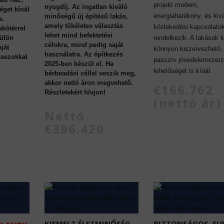
projekt modern,
nyugdíj. Az ingatlan kiváló
éget kínál
energiahatékony, és kiv
minőségű új építésű lakás,
s.
amely tökéletes választás
közlekedési kapcsolato
akótérrel
lehet mind befektetési
külön
rendelkezik. A lakások 
célokra, mind pedig saját
ját
könnyen kiszervezhető,
használatra. Az építkezés
eraszokkal
passzív jövedelemszerz
2025-ben készül el. Ha
lehetőséget is kínál.
bérbeadási céllel veszik meg,
akkor nettó áron megvehető.
€166.762
Részletekért hívjon!
(nettó ár)
Nettó
€396.420
KIEMELT ÉLETMINŐSÉG
BIZTONSÁGOS, EU