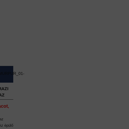
RAZI
AZ
acot,
az
 Az épülő