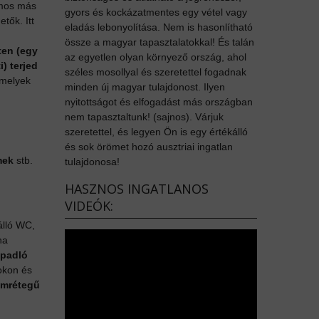
ámos más
gyors és kockázatmentes egy vétel vagy
etők. Itt
eladás lebonyolítása. Nem is hasonlítható
össze a magyar tapasztalatokkal! És talán
ten (egy
az egyetlen olyan környező ország, ahol
) terjed
széles mosollyal és szeretettel fogadnak
amelyek
minden új magyar tulajdonost. Ilyen
nyitottságot és elfogadást más országban
nem tapasztaltunk! (sajnos). Várjuk
szeretettel, és legyen Ön is egy értékálló
és sok örömet hozó ausztriai ingatlan
mek
stb.
tulajdonosa!
HASZNOS INGATLANOS
VIDEÓK:
álló WC,
ha
 padló
zokon és
omrétegű