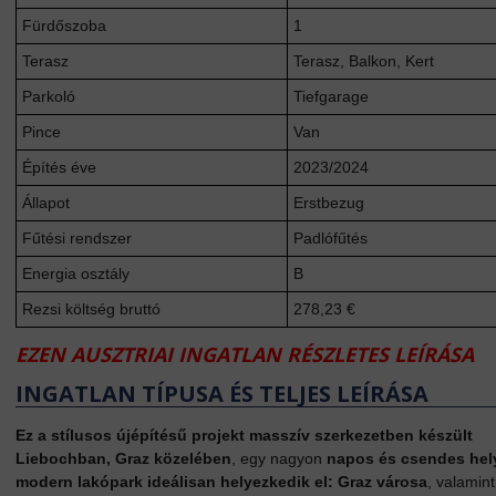
Fürdőszoba
1
Terasz
Terasz, Balkon, Kert
Parkoló
Tiefgarage
Pince
Van
Építés éve
2023/2024
Állapot
Erstbezug
Fűtési rendszer
Padlófűtés
Energia osztály
B
Rezsi költség bruttó
278,23 €
EZEN AUSZTRIAI INGATLAN RÉSZLETES LEÍRÁSA
INGATLAN TÍPUSA ÉS TELJES LEÍRÁSA
Ez a stílusos újépítésű projekt
masszív szerkezetben készült
Liebochban, Graz közelében
, egy nagyon
napos és csendes hel
modern lakópark ideálisan helyezkedik el:
Graz városa
, valamint