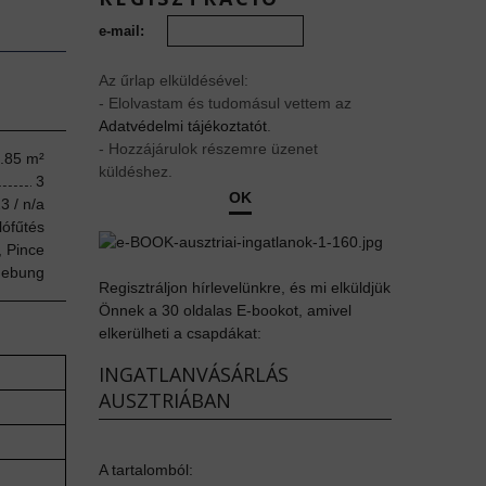
e-mail:
Az űrlap elküldésével:
- Elolvastam és tudomásul vettem az
Adatvédelmi tájékoztatót
.
- Hozzájárulok részemre üzenet
.85 m²
küldéshez.
3
OK
3 / n/a
lófűtés
, Pince
gebung
Regisztráljon hírlevelünkre, és mi elküldjük
Önnek a 30 oldalas E-bookot, amivel
elkerülheti a csapdákat:
INGATLANVÁSÁRLÁS
AUSZTRIÁBAN
A tartalomból: