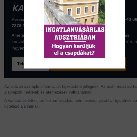
KAPCSOLATFELVÉTEL
Keressen telefonon vagy foglaljon konzultációs időpontot:
+43 6
7376 1399
Amennyiben az ingatlan komolyan érdekli, foglaljon ingyenes
konzultációs időpontot a következő linken. A konzultáció online, 
ingyenes ZOOM konferenciaszoftveren történik.
Telefonhívás
Ingyenes konzultáció foglalása
Az oldalon szereplő információk tájékoztató jellegűek. Az árak, műszaki ta
alaprajzok, méretek és ütemezések változhatnak.
A várható bérleti díj és hozam becslés, nem minősül garantált ígéretnek v
kötelező ajánlatnak.