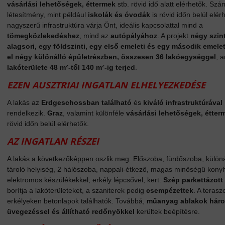
vásárlási lehetőségek, éttermek
stb. rövid idő alatt elérhetők. Sz
létesítmény, mint például
iskolák és óvodák
is rövid időn belül elérh
nagyszerű infrastruktúra várja Önt, ideális kapcsolattal mind a
tömegközlekedéshez
, mind az
autópályához
. A projekt
négy szin
alagsori, egy földszinti, egy első emeleti és egy második emeleti
el négy különálló épületrészben, összesen 36 lakóegységgel
, 
lakóterülete 48 m²-től 140 m²-ig terjed
.
EZEN AUSZTRIAI INGATLAN ELHELYEZKEDÉSE
A lakás az
Erdgeschossban található
és
kiváló infrastruktúrával
rendelkezik.
Graz
, valamint különféle
vásárlási lehetőségek, étter
rövid időn belül elérhetők.
AZ INGATLAN RÉSZEI
A lakás a következőképpen oszlik meg: Előszoba, fürdőszoba, külön
tároló helyiség, 2 hálószoba, nappali-étkező, magas minőségű kony
elektromos készülékekkel, erkély lépcsővel, kert.
Szép parkettázott
borítja a lakóterületeket, a szaniterek pedig
csempézettek
. A teras
erkélyeken betonlapok találhatók. Továbbá,
műanyag ablakok hár
üvegezéssel és állítható redőnyökkel
kerültek beépítésre.