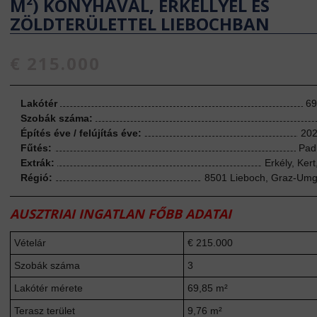
M²) KONYHÁVAL, ERKÉLLYEL ÉS
ZÖLDTERÜLETTEL LIEBOCHBAN
€ 215.000
Lakótér
69
Szobák száma:
Építés éve / felújítás éve:
202
Fűtés:
Pad
Extrák:
Erkély, Kert
Régió:
8501 Lieboch, Graz-Um
AUSZTRIAI INGATLAN FŐBB ADATAI
Vételár
€ 215.000
Szobák száma
3
Lakótér mérete
69,85 m²
Terasz terület
9,76 m²