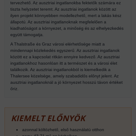
tervezhető. Az ausztriai ingatlanokba fektetők számára ez
tiszta helyzetet teremt. Az ausztriai ingatlanok között az
ilyen projekt könnyebben modellezhető, mert a lakás kész
állapotú. Az ausztriai ingatlanoknak megfelelően a
kiadhatóságot a környezet, a minőség és az elhelyezkedés
együtt támogatja.
A Thalstraße és Graz városi elérhetősége miatt a
mindennapi közlekedés egyszerű. Az ausztriai ingatlanok
között ez a kapcsolat ritkán ennyire kedvező. Az ausztriai
ingatlanokhoz hasonlóan itt a természet és a városi élet
találkozik. Az ausztriai ingatlanokból is kiemelkedik a
Thalersee közelsége, amely szabadidős előnyt jelent. Az
ausztriai ingatlanoknál a jó környezet hosszú távon értéket
őriz.
KIEMELT ELŐNYÖK
azonnal költözhető, első használatú otthon