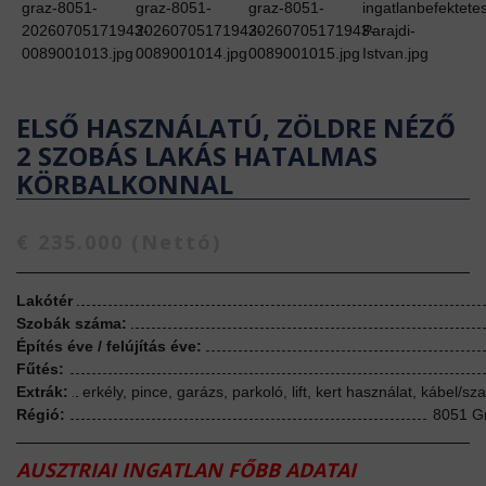
ELSŐ HASZNÁLATÚ, ZÖLDRE NÉZŐ
2 SZOBÁS LAKÁS HATALMAS
KÖRBALKONNAL
€ 235.000 (Nettó)
Lakótér
Szobák száma:
Építés éve / felújítás éve:
Fűtés:
Extrák:
erkély, pince, garázs, parkoló, lift, kert használat, kábel/s
Régió:
8051 Gr
AUSZTRIAI INGATLAN FŐBB ADATAI