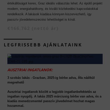
értékállóságot keres, Graz ideális választás lehet. Az épülő projekt
modern, energiahatékony, és kiváló közlekedési kapcsolatokkal
rendelkezik. A lakások kiadása könnyen kiszervezhető, így
passzív jövedelemszerzési lehetőséget is kínál.
€166.762 (nettó ár)
LEGFRISSEBB AJÁNLATAINK
AUSZTRIAI INGATLANOK:
3 szobás lakás - Grazban, 2025-ig bérbe adva, Áfa náélkül
megvehető
Ausztriai ingatlanok között a legjobb ingatlanbefektetés az
ingatlan nyugdíj. A lakás 2025 márciusig bérbe van adva, és a
kiadás menedzsmentel passzív jövedelmet hozhat magas
hozammal.