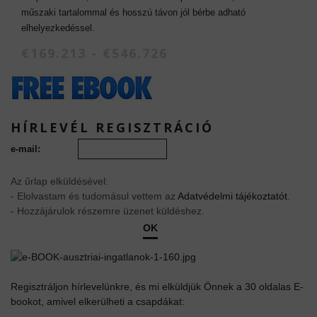
műszaki tartalommal és hosszú távon jól bérbe adható
elhelyezkedéssel.
€169.213 - €546.726
HÍRLEVÉL REGISZTRÁCIÓ
e-mail:
Az űrlap elküldésével:
- Elolvastam és tudomásul vettem az
Adatvédelmi tájékoztatót
.
- Hozzájárulok részemre üzenet küldéshez.
OK
Regisztráljon hírlevelünkre, és mi elküldjük Önnek a 30 oldalas E-
bookot, amivel elkerülheti a csapdákat: