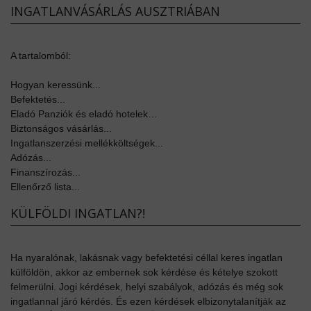
INGATLANVÁSÁRLÁS AUSZTRIÁBAN
A tartalomból:
Hogyan keressünk...
Befektetés...
Eladó Panziók és eladó hotelek…
Biztonságos vásárlás...
Ingatlanszerzési mellékköltségek...
Adózás...
Finanszírozás...
Ellenőrző lista...
KÜLFÖLDI INGATLAN?!
Ha nyaralónak, lakásnak vagy befektetési céllal keres ingatlan
külföldön, akkor az embernek sok kérdése és kételye szokott
felmerülni. Jogi kérdések, helyi szabályok, adózás és még sok
ingatlannal járó kérdés. És ezen kérdések elbizonytalanítják az