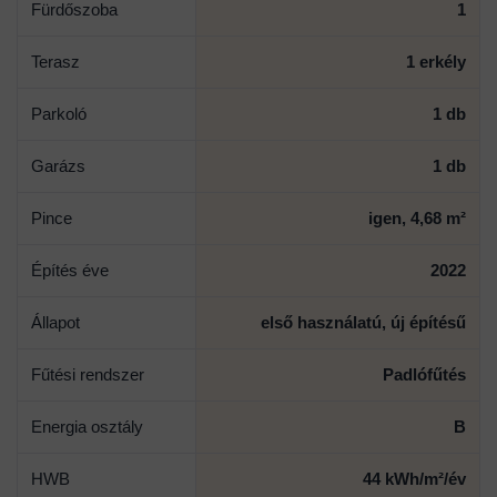
Fürdőszoba
1
Terasz
1 erkély
Parkoló
1 db
Garázs
1 db
Pince
igen, 4,68 m²
Építés éve
2022
Állapot
első használatú, új építésű
Fűtési rendszer
Padlófűtés
Energia osztály
B
HWB
44 kWh/m²/év