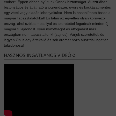
embert. Éppen ebben nyújtunk Önnek biztonságot. Ausztriában
biztonságos és átlátható a jogrendszer, gyors és kockázatmentes
egy vétel vagy eladás lebonyolítása. Nem is hasonlítható össze a
magyar tapasztalatokkal! És talán az egyetlen olyan környező
ország, ahol széles mosollyal és szeretettel fogadnak minden új
magyar tulajdonost. Ilyen nyitottságot és elfogadást más
országban nem tapasztaltunk! (sajnos). Várjuk szeretettel, és
legyen Ön is egy értékálló és sok örömet hozó ausztriai ingatlan
tulajdonosa!
HASZNOS INGATLANOS VIDEÓK: