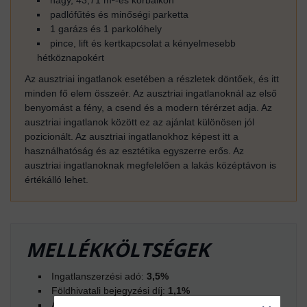
nagy, 43,71 m²-es körbalkon
padlófűtés és minőségi parketta
1 garázs és 1 parkolóhely
pince, lift és kertkapcsolat a kényelmesebb
hétköznapokért
Az ausztriai ingatlanok esetében a részletek döntőek, és itt
minden fő elem összeér. Az ausztriai ingatlanoknál az első
benyomást a fény, a csend és a modern térérzet adja. Az
ausztriai ingatlanok között ez az ajánlat különösen jól
pozicionált. Az ausztriai ingatlanokhoz képest itt a
használhatóság és az esztétika egyszerre erős. Az
ausztriai ingatlanoknak megfelelően a lakás középtávon is
értékálló lehet.
MELLÉKKÖLTSÉGEK
Ingatlanszerzési adó:
3,5%
Földhivatali bejegyzési díj:
1,1%
Adásvételi szerződés elkészítése:
1,5% a bruttó