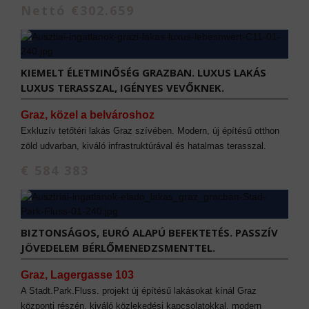
Nettó €302.659
KIEMELT ÉLETMINŐSÉG GRAZBAN. LUXUS LAKÁS
LUXUS TERASSZAL, IGÉNYES VEVŐKNEK.
Graz, közel a belvároshoz
Exkluzív tetőtéri lakás Graz szívében. Modern, új építésű otthon
zöld udvarban, kiváló infrastruktúrával és hatalmas terasszal.
€ 584 383
BIZTONSÁGOS, EURÓ ALAPÚ BEFEKTETÉS. PASSZÍV
JÖVEDELEM BÉRLŐMENEDZSMENTTEL.
Graz, Lagergasse 103
A Stadt.Park.Fluss. projekt új építésű lakásokat kínál Graz
központi részén, kiváló közlekedési kapcsolatokkal, modern