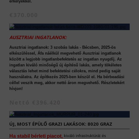
erkélyekkel.
€370.000
AUSZTRIAI INGATLANOK:
Ausztriai ingatlanok: 3 szobás lakás - Bécsben, 2025-ös
elkészüléssel, Áfa náélkül megvehető Ausztriai ingatlanok
között a legjobb ingatlanbefektetés az ingatlan nyugdíj. Az
ingatlan kiváló minőségű új építésű lakás, amely tökéletes
választás lehet mind befektetési célokra, mind pedig saját
használatra. Az építkezés 2025-ben készül el. Ha bérbeadási
céllel veszik meg, akkor nettó áron megvehető. Részletekért
hívjon!
Nettó €396.420
ÚJ, MOST ÉPÜLŐ GRAZI LAKÁSOK: 8020 GRAZ
Ha stabil bérleti piacot,
kiváló infrastruktúrát és