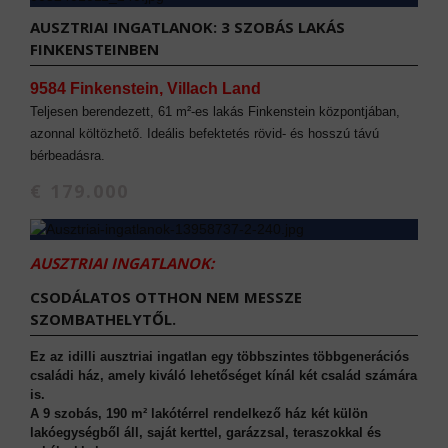
AUSZTRIAI INGATLANOK: 3 SZOBÁS LAKÁS
FINKENSTEINBEN
9584 Finkenstein, Villach Land
Teljesen berendezett, 61 m²-es lakás Finkenstein központjában,
azonnal költözhető. Ideális befektetés rövid- és hosszú távú
bérbeadásra.
€ 179.000
AUSZTRIAI INGATLANOK:
CSODÁLATOS OTTHON NEM MESSZE
SZOMBATHELYTŐL.
Ez az idilli ausztriai ingatlan egy többszintes többgenerációs
családi ház, amely kiváló lehetőséget kínál két család számára
is.
A 9 szobás, 190 m² lakótérrel rendelkező ház két külön
lakóegységből áll, saját kerttel, garázzsal, teraszokkal és