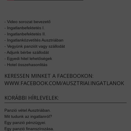
-
Video sorozat bevezető
-
Ingatlanbefektetés I.
-
Ingatlanbefektetés II.
-
Ingatlanközvetítés Ausztriában
-
Vegyünk panziót vagy szállodát
-
Adjunk bérbe szállodát
-
Egyedi hitel lehetőségek
-
Hotel összehasonlitás
KERESSEN MINKET A FACEBOOKON:
WWW.FACEBOOK.COM/AUSZTRIAI.INGATLANOK
KORÁBBI HÍRLEVELEK:
Panzió vétel Ausztriában.
Mit tudunk az ingatlanról?
Egy panzió pénzügyei.
Egy panzió finanszírozása.