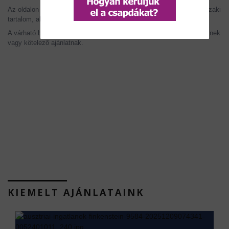
Az oldalon szereplő információk tájékoztató jellegűek. Az árak, műszaki
tartalom, alaprajzok, méretek és ütemezések változhatnak.
A várható bérleti díj és hozam becslés, nem minősül garantált ígéretnek
vagy kötelező ajánlatnak.
KIEMELT AJÁNLATAINK