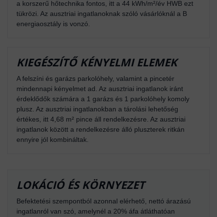
a korszerű hőtechnika fontos, itt a 44 kWh/m²/év HWB ezt
tükrözi. Az ausztriai ingatlanoknak szóló vásárlóknál a B
energiaosztály is vonzó.
KIEGÉSZÍTŐ KÉNYELMI ELEMEK
A felszíni és garázs parkolóhely, valamint a pincetér
mindennapi kényelmet ad. Az ausztriai ingatlanok iránt
érdeklődők számára a 1 garázs és 1 parkolóhely komoly
plusz. Az ausztriai ingatlanokban a tárolási lehetőség
értékes, itt 4,68 m² pince áll rendelkezésre. Az ausztriai
ingatlanok között a rendelkezésre álló pluszterek ritkán
ennyire jól kombináltak.
LOKÁCIÓ ÉS KÖRNYEZET
Befektetési szempontból azonnal elérhető, nettó árazású
ingatlanról van szó, amelynél a 20% áfa átláthatóan