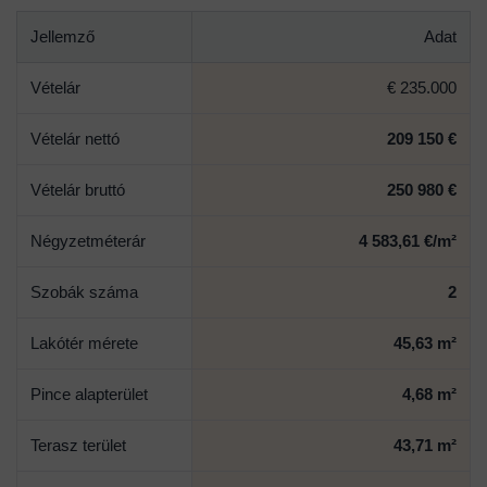
Jellemző
Adat
Vételár
€ 235.000
Vételár nettó
209 150 €
Vételár bruttó
250 980 €
Négyzetméterár
4 583,61 €/m²
Szobák száma
2
Lakótér mérete
45,63 m²
Pince alapterület
4,68 m²
Terasz terület
43,71 m²