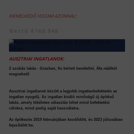
KIEMELKEDŐ HOZAM AZONNAL!
Nettó €168.948
AUSZTRIAI INGATLANOK:
2 szobás lakás - Grazban, fix bérleti bevétellel, Áfa náélkül
megvehető
Ausztriai ingatlanok között a legjobb ingatlanbefektetés az
ingatlan nyugdíj. Az ingatlan kiváló minőségű új építésű
lakás, amely tökéletes választás lehet mind befektetési
célokra, mind pedig saját használatra.
Az építkezés 2019 februárjában kezdődött, és 2023 júliusában
fejeződött be.