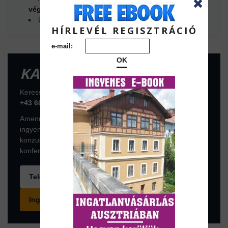
végfelhasználói árból + ÁFA + költségek
Ügyintézési díj:
1% + ÁFA
HÍRLEVÉL REGISZTRÁCIÓ
e-mail:
OK
KAPCSOLATFELVÉTEL
Keressen telefonon vagy foglaljon konzultációs időpontot:
+43 664 7376 1399
Amennyiben az ingatlan komolyan érdekli, foglaljon
ingyenes konzultációs időpontot a következő linken. A
konzultáció online, az ingyenes ZOOM
konferenciaszoftveren történik.
Telefonhívás
Ingyenes konzultáció foglalása