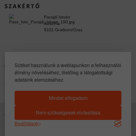
SZAKÉRTŐ
Parajdi István
Ausztria
8101 Gratkorn/Graz
www.facebook.com/property.in.austria
Sütiket használunk a weblapunkon a felhasználói
élmény növeléséhez, illetőleg a látogatottsági
SOCIAL LINKS
adataink elemzéséhez.
www.youtube.com/user/propertyinaustria
https://www.huis-kopen-oostenrijk.com
Mindet elfogadom
Nem szükségesek elutasítása
© 2016 -
2026
Parajdi Immobilien. All Rights Reserved.
Beállítások