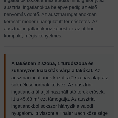
ingatlanok között a friss átadás mindig előny, az
ausztriai ingatlanokba belépve pedig az első
benyomás döntő. Az ausztriai ingatlanokban
keresett modern hangulat itt természetes. Az
ausztriai ingatlanokhoz képest ez az otthon
kompakt, mégis kényelmes.
A lakásban 2 szoba, 1 fürdőszoba és
zuhanyzós kialakítás várja a lakókat.
Az
ausztriai ingatlanok között a 2 szobás alaprajz
sok célcsoportnak kedvez. Az ausztriai
ingatlanoknál a jól használható terek erősek,
itt a 45,63 m² ezt támogatja. Az ausztriai
ingatlanokból sokszor hiányzik a valódi
nyugalom, itt viszont a Thaler Bach közelsége