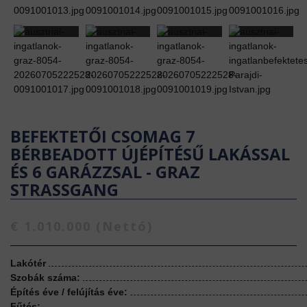
BEFEKTETŐI CSOMAG 7
BÉRBEADOTT ÚJÉPÍTÉSŰ LAKÁSSAL
ÉS 6 GARÁZZSAL - GRAZ
STRASSGANG
€ 1.010.000 (Nettó)
Lakótér
Szobák száma:
Építés éve / felújítás éve:
Fűtés: