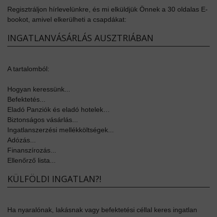
Regisztráljon hírlevelünkre, és mi elküldjük Önnek a 30 oldalas E-
bookot, amivel elkerülheti a csapdákat:
INGATLANVÁSÁRLÁS AUSZTRIÁBAN
A tartalomból:
Hogyan keressünk...
Befektetés...
Eladó Panziók és eladó hotelek…
Biztonságos vásárlás...
Ingatlanszerzési mellékköltségek...
Adózás...
Finanszírozás...
Ellenőrző lista...
KÜLFÖLDI INGATLAN?!
Ha nyaralónak, lakásnak vagy befektetési céllal keres ingatlan