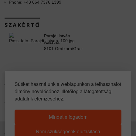
Phone: +43 664 7376 1399
SZAKÉRTŐ
Parajdi István
Ausztria
8101 Gratkorn/Graz
www.facebook.com/property.in.austria
Sütiket használunk a weblapunkon a felhasználói
élmény növeléséhez, illetőleg a látogatottsági
SOCIAL LINKS
adataink elemzéséhez.
www.youtube.com/user/propertyinaustria
https://www.huis-kopen-oostenrijk.com
Mindet elfogadom
Nem szükségesek elutasítása
© 2016 -
2026
Parajdi Immobilien. All Rights Reserved.