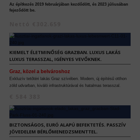
Az építkezés 2019 februárjában kezdődött, és 2023 júliusában
fejeződött be.
Nettó €302.659
KIEMELT ÉLETMINŐSÉG GRAZBAN. LUXUS LAKÁS
LUXUS TERASSZAL, IGÉNYES VEVŐKNEK.
Graz, közel a belvároshoz
Exkluzív tetőtéri lakás Graz szívében. Modern, új építésű otthon
zöld udvarban, kiváló infrastruktúrával és hatalmas terasszal.
€ 584 383
BIZTONSÁGOS, EURÓ ALAPÚ BEFEKTETÉS. PASSZÍV
JÖVEDELEM BÉRLŐMENEDZSMENTTEL.