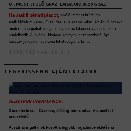
ÚJ, MOST ÉPÜLŐ GRAZI LAKÁSOK: 8020 GRAZ
Ha stabil bérleti piacot,
kiváló infrastruktúrát és
értékállóságot keres, Graz ideális választás lehet. Az épülő projekt
modern, energiahatékony, és kiváló közlekedési kapcsolatokkal
rendelkezik. A lakások kiadása könnyen kiszervezhető, így
passzív jövedelemszerzési lehetőséget is kínál.
€166.762 (nettó ár)
LEGFRISSEBB AJÁNLATAINK
AUSZTRIAI INGATLANOK:
3 szobás lakás - Grazban, 2025-ig bérbe adva, Áfa náélkül
megvehető
Ausztriai ingatlanok között a legjobb ingatlanbefektetés az