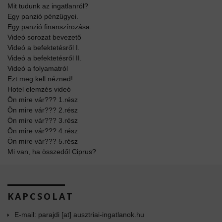
Mit tudunk az ingatlanról?
Egy panzió pénzügyei.
Egy panzió finanszírozása.
Videó sorozat bevezető
Videó a befektetésről I.
Videó a befektetésről II.
Videó a folyamatról
Ezt meg kell nézned!
Hotel elemzés videó
Ön mire vár??? 1.rész
Ön mire vár??? 2.rész
Ön mire vár??? 3.rész
Ön mire vár??? 4.rész
Ön mire vár??? 5.rész
Mi van, ha összedől Ciprus?
KAPCSOLAT
E-mail: parajdi [at] ausztriai-ingatlanok.hu