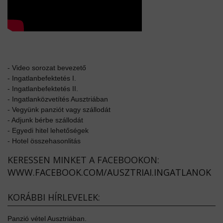
-
Video sorozat bevezető
-
Ingatlanbefektetés I.
-
Ingatlanbefektetés II.
-
Ingatlanközvetítés Ausztriában
-
Vegyünk panziót vagy szállodát
-
Adjunk bérbe szállodát
-
Egyedi hitel lehetőségek
-
Hotel összehasonlitás
KERESSEN MINKET A FACEBOOKON:
WWW.FACEBOOK.COM/AUSZTRIAI.INGATLANOK
KORÁBBI HÍRLEVELEK:
Panzió vétel Ausztriában.