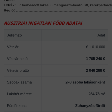
Extrák:
7 bérbeadott lakás, 6 mélygarázs-beálló, lift, kerékpártáro
Régió:
AUSZTRIAI INGATLAN FŐBB ADATAI
Jellemző
Adat
Vételár
€ 1.010.000
Vételár nettó
1 705 240 €
Vételár bruttó
2 046 288 €
Szobák száma
2–3 szoba lakásonként
Lakótér mérete
284,78 m²
Fürdőszoba
Zuhanyzós fürdő