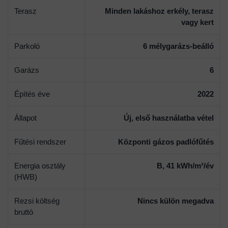
Terasz
Minden lakáshoz erkély, terasz
vagy kert
Parkoló
6 mélygarázs-beálló
Garázs
6
Építés éve
2022
Állapot
Új, első használatba vétel
Fűtési rendszer
Központi gázos padlófűtés
Energia osztály
B, 41 kWh/m²/év
(HWB)
Rezsi költség
Nincs külön megadva
bruttó