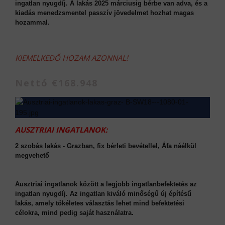
ingatlan nyugdíj. A lakás 2025 márciusig bérbe van adva, és a
kiadás menedzsmentel passzív jövedelmet hozhat magas
hozammal.
KIEMELKEDŐ HOZAM AZONNAL!
Nettó €168.948
AUSZTRIAI INGATLANOK:
2 szobás lakás - Grazban, fix bérleti bevétellel, Áfa náélkül
megvehető
Ausztriai ingatlanok között a legjobb ingatlanbefektetés az
ingatlan nyugdíj. Az ingatlan kiváló minőségű új építésű
lakás, amely tökéletes választás lehet mind befektetési
célokra, mind pedig saját használatra.