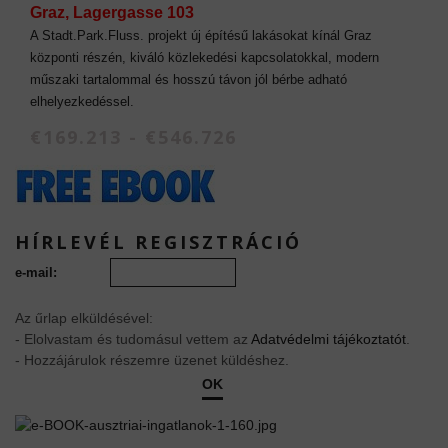
Graz, Lagergasse 103
A Stadt.Park.Fluss. projekt új építésű lakásokat kínál Graz
központi részén, kiváló közlekedési kapcsolatokkal, modern
műszaki tartalommal és hosszú távon jól bérbe adható
elhelyezkedéssel.
€169.213 - €546.726
HÍRLEVÉL REGISZTRÁCIÓ
e-mail:
Az űrlap elküldésével:
- Elolvastam és tudomásul vettem az
Adatvédelmi tájékoztatót
.
- Hozzájárulok részemre üzenet küldéshez.
OK