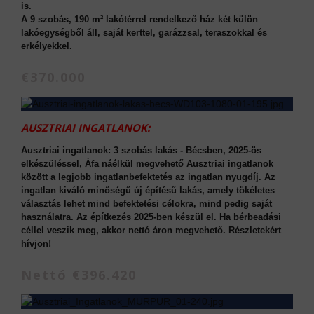
is.
A 9 szobás, 190 m² lakótérrel rendelkező ház két külön
lakóegységből áll, saját kerttel, garázzsal, teraszokkal és
erkélyekkel.
€370.000
AUSZTRIAI INGATLANOK:
Ausztriai ingatlanok: 3 szobás lakás - Bécsben, 2025-ös
elkészüléssel, Áfa náélkül megvehető Ausztriai ingatlanok
között a legjobb ingatlanbefektetés az ingatlan nyugdíj. Az
ingatlan kiváló minőségű új építésű lakás, amely tökéletes
választás lehet mind befektetési célokra, mind pedig saját
használatra. Az építkezés 2025-ben készül el. Ha bérbeadási
céllel veszik meg, akkor nettó áron megvehető. Részletekért
hívjon!
Nettó €396.420