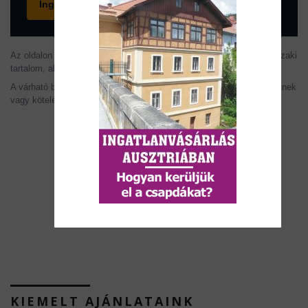
Ingyenes konzultáció foglalása
Az oldalon szereplő információk tájékoztató jellegűek. Az árak, műszaki
tartalom, alaprajzok, méretek és ütemezések változhatnak.
A várható bérleti díj és hozam becslés, nem minősül garantált ígéretnek
vagy kötelező ajánlatnak.
KIEMELT AJÁNLATAINK