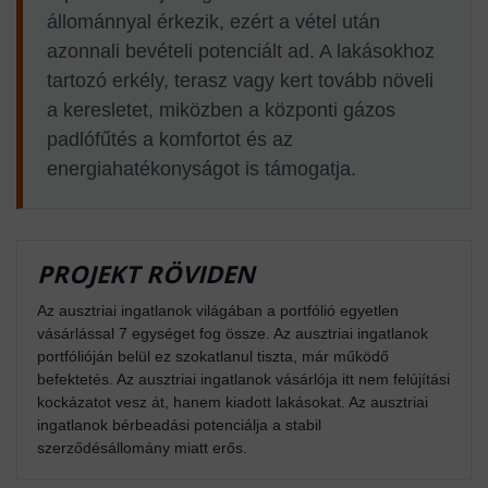
állománnyal érkezik, ezért a vétel után
azonnali bevételi potenciált ad. A lakásokhoz
tartozó erkély, terasz vagy kert tovább növeli
a keresletet, miközben a központi gázos
padlófűtés a komfortot és az
energiahatékonyságot is támogatja.
PROJEKT RÖVIDEN
Az ausztriai ingatlanok világában a portfólió egyetlen
vásárlással 7 egységet fog össze. Az ausztriai ingatlanok
portfólióján belül ez szokatlanul tiszta, már működő
befektetés. Az ausztriai ingatlanok vásárlója itt nem felújítási
kockázatot vesz át, hanem kiadott lakásokat. Az ausztriai
ingatlanok bérbeadási potenciálja a stabil
szerződésállomány miatt erős.