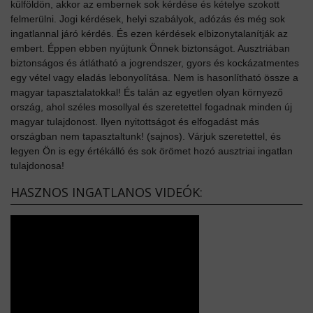
külföldön, akkor az embernek sok kérdése és kételye szokott
felmerülni. Jogi kérdések, helyi szabályok, adózás és még sok
ingatlannal járó kérdés. És ezen kérdések elbizonytalanítják az
embert. Éppen ebben nyújtunk Önnek biztonságot. Ausztriában
biztonságos és átlátható a jogrendszer, gyors és kockázatmentes
egy vétel vagy eladás lebonyolítása. Nem is hasonlítható össze a
magyar tapasztalatokkal! És talán az egyetlen olyan környező
ország, ahol széles mosollyal és szeretettel fogadnak minden új
magyar tulajdonost. Ilyen nyitottságot és elfogadást más
országban nem tapasztaltunk! (sajnos). Várjuk szeretettel, és
legyen Ön is egy értékálló és sok örömet hozó ausztriai ingatlan
tulajdonosa!
HASZNOS INGATLANOS VIDEÓK: