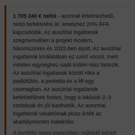
1 705 240 € nettó
- azonnal értelmezhető,
nettó befektetési ár, amelyhez 20% ÁFA
kapcsolódik. Az ausztriai ingatlanok
szegmensében a projekt modern,
háromszintes és 2022-ben épült. Az ausztriai
ingatlanok kínálatában ez azért vonzó, mert
minden egységhez saját kültéri rész tartozik.
Az ausztriai ingatlanok között ritka a
padlófűtés, a parketta és a lift egy
csomagban. Az ausztriai ingatlanok
befektetőinek fontos, hogy a lakások 2–3
szobásak és jól kiadhatók. Az ausztriai
ingatlanok vásárlóinak plusz érték az
akadálymentes kialakítás.
A portfólió teljes egészében működő bérleti