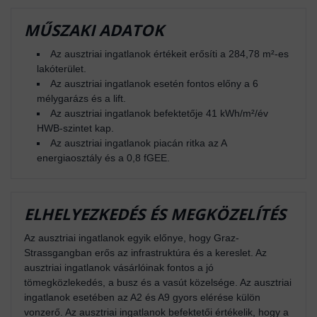
MŰSZAKI ADATOK
Az ausztriai ingatlanok értékeit erősíti a 284,78 m²-es
lakóterület.
Az ausztriai ingatlanok esetén fontos előny a 6
mélygarázs és a lift.
Az ausztriai ingatlanok befektetője 41 kWh/m²/év
HWB-szintet kap.
Az ausztriai ingatlanok piacán ritka az A
energiaosztály és a 0,8 fGEE.
ELHELYEZKEDÉS ÉS MEGKÖZELÍTÉS
Az ausztriai ingatlanok egyik előnye, hogy Graz-
Strassgangban erős az infrastruktúra és a kereslet. Az
ausztriai ingatlanok vásárlóinak fontos a jó
tömegközlekedés, a busz és a vasút közelsége. Az ausztriai
ingatlanok esetében az A2 és A9 gyors elérése külön
vonzerő. Az ausztriai ingatlanok befektetői értékelik, hogy a