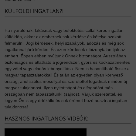
KÜLFÖLDI INGATLAN?!
Ha nyaralónak, lakásnak vagy befektetési céllal keres ingatlan
külföldön, akkor az embernek sok kérdése és kételye szokott
felmerülni. Jogi kérdések, helyi szabályok, adózás és még sok
ingatlannal járó kérdés. És ezen kérdések elbizonytalanítják az
embert. Éppen ebben nyújtunk Önnek biztonságot. Ausztriában
biztonságos és átlátható a jogrendszer, gyors és kockázatmentes
egy vétel vagy eladás lebonyolítása. Nem is hasonlítható össze a
magyar tapasztalatokkal! És talán az egyetlen olyan környező
ország, ahol széles mosollyal és szeretettel fogadnak minden új
magyar tulajdonost. Ilyen nyitottságot és elfogadást más
országban nem tapasztaltunk! (sajnos). Várjuk szeretettel, és
legyen Ön is egy értékálló és sok örömet hozó ausztriai ingatlan
tulajdonosa!
HASZNOS INGATLANOS VIDEÓK: