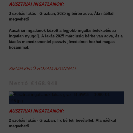
AUSZTRIAI INGATLANOK:
3 szobás lakás - Grazban, 2025-ig bérbe adva, Áfa náélkül
megvehető
Ausztriai ingatlanok között a legjobb ingatlanbefektetés az
ingatlan nyugdíj. A lakás 2025 márciusig bérbe van adva, és a
kiadás menedzsmentel passzív jövedelmet hozhat magas
hozammal.
KIEMELKEDŐ HOZAM AZONNAL!
Nettó €168.948
AUSZTRIAI INGATLANOK:
2 szobás lakás - Grazban, fix bérleti bevétellel, Áfa náélkül
megvehető