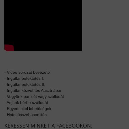
-
Video sorozat bevezető
-
Ingatlanbefektetés I.
-
Ingatlanbefektetés II.
-
Ingatlanközvetítés Ausztriában
-
Vegyünk panziót vagy szállodát
-
Adjunk bérbe szállodát
-
Egyedi hitel lehetőségek
-
Hotel összehasonlitás
KERESSEN MINKET A FACEBOOKON: