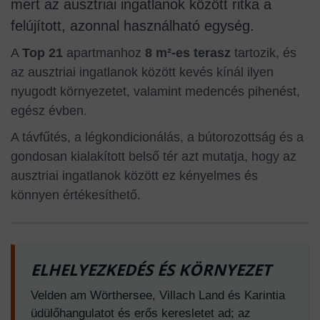
mert az ausztriai ingatlanok között ritka a
felújított, azonnal használható egység.
A
Top 21
apartmanhoz
8 m²-es terasz
tartozik, és
az ausztriai ingatlanok között kevés kínál ilyen
nyugodt környezetet, valamint medencés pihenést,
egész évben.
A távfűtés, a légkondicionálás, a bútorozottság és a
gondosan kialakított belső tér azt mutatja, hogy az
ausztriai ingatlanok között ez kényelmes és
könnyen értékesíthető.
ELHELYEZKEDÉS ÉS KÖRNYEZET
Velden am Wörthersee, Villach Land és Karintia
üdülőhangulatot és erős keresletet ad; az