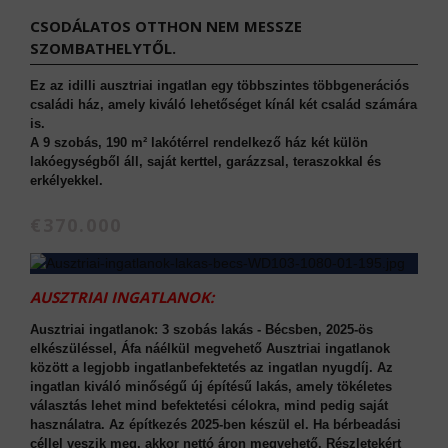
CSODÁLATOS OTTHON NEM MESSZE
SZOMBATHELYTŐL.
Ez az idilli ausztriai ingatlan egy többszintes többgenerációs
családi ház, amely kiváló lehetőséget kínál két család számára
is.
A 9 szobás, 190 m² lakótérrel rendelkező ház két külön
lakóegységből áll, saját kerttel, garázzsal, teraszokkal és
erkélyekkel.
€370.000
AUSZTRIAI INGATLANOK:
Ausztriai ingatlanok: 3 szobás lakás - Bécsben, 2025-ös
elkészüléssel, Áfa náélkül megvehető Ausztriai ingatlanok
között a legjobb ingatlanbefektetés az ingatlan nyugdíj. Az
ingatlan kiváló minőségű új építésű lakás, amely tökéletes
választás lehet mind befektetési célokra, mind pedig saját
használatra. Az építkezés 2025-ben készül el. Ha bérbeadási
céllel veszik meg, akkor nettó áron megvehető. Részletekért