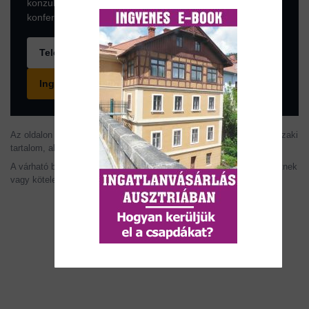
konzultáció online, az ingyenes ZOOM
konferenciaszoftveren történik.
Telefonhívás
Ingyenes konzultáció foglalása
Az oldalon szereplő információk tájékoztató jellegűek. Az árak, műszaki
tartalom, alaprajzok, méretek és ütemezések változhatnak.
A várható bérleti díj és hozam becslés, nem minősül garantált ígéretnek
vagy kötelező ajánlatnak.