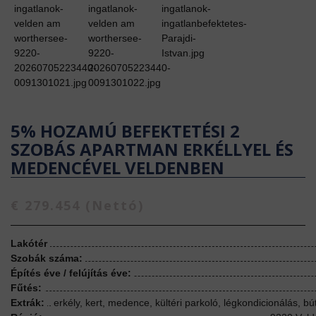
5% HOZAMÚ BEFEKTETÉSI 2
SZOBÁS APARTMAN ERKÉLLYEL ÉS
MEDENCÉVEL VELDENBEN
€ 279.454 (Nettó)
Lakótér
Szobák száma:
Építés éve / felújítás éve:
Fűtés:
Extrák:
erkély, kert, medence, kültéri parkoló, légkondicionálás, bú