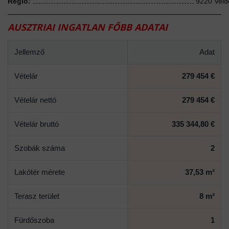
Régió:
9220 Veld
AUSZTRIAI INGATLAN FŐBB ADATAI
Jellemző
Adat
Vételár
279 454 €
Vételár nettó
279 454 €
Vételár bruttó
335 344,80 €
Szobák száma
2
Lakótér mérete
37,53 m²
Terasz terület
8 m²
Fürdőszoba
1