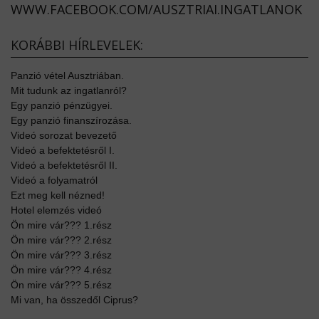
WWW.FACEBOOK.COM/AUSZTRIAI.INGATLANOK
KORÁBBI HÍRLEVELEK:
Panzió vétel Ausztriában.
Mit tudunk az ingatlanról?
Egy panzió pénzügyei.
Egy panzió finanszírozása.
Videó sorozat bevezető
Videó a befektetésről I.
Videó a befektetésről II.
Videó a folyamatról
Ezt meg kell nézned!
Hotel elemzés videó
Ön mire vár??? 1.rész
Ön mire vár??? 2.rész
Ön mire vár??? 3.rész
Ön mire vár??? 4.rész
Ön mire vár??? 5.rész
Mi van, ha összedől Ciprus?