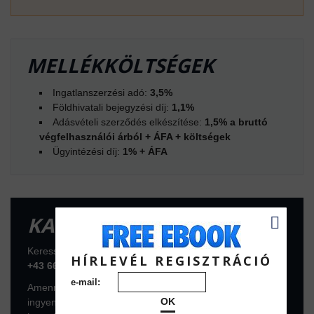
MELLÉKKÖLTSÉGEK
Ingatlanszerzési adó:
3,5%
Földhivatali bejegyzési díj:
1,1%
Adásvételi szerződés elkészítése:
1,5% a bruttó
végfelhasználói árból + ÁFA + költségek
Ügyintézési díj:
1% + ÁFA
KAPCSOLATFELVÉTEL
Keressen telefonon vagy foglaljon konzultációs időpontot:
HÍRLEVÉL REGISZTRÁCIÓ
+43 664 7376 1399
e-mail:
Amennyiben az ingatlan komolyan érdekli, foglaljon
OK
ingyenes konzultációs időpontot a következő linken. A