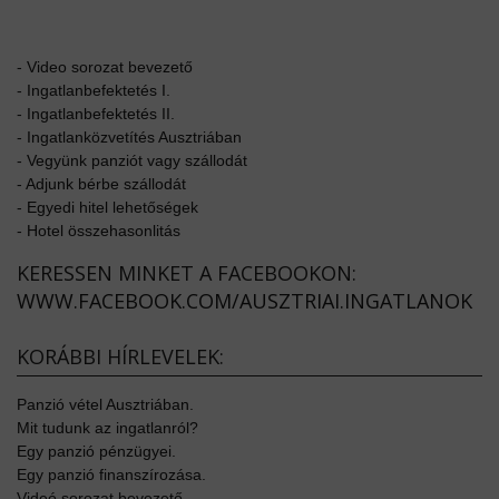
-
Video sorozat bevezető
-
Ingatlanbefektetés I.
-
Ingatlanbefektetés II.
-
Ingatlanközvetítés Ausztriában
-
Vegyünk panziót vagy szállodát
-
Adjunk bérbe szállodát
-
Egyedi hitel lehetőségek
-
Hotel összehasonlitás
KERESSEN MINKET A FACEBOOKON:
WWW.FACEBOOK.COM/AUSZTRIAI.INGATLANOK
KORÁBBI HÍRLEVELEK:
Panzió vétel Ausztriában.
Mit tudunk az ingatlanról?
Egy panzió pénzügyei.
Egy panzió finanszírozása.
Videó sorozat bevezető