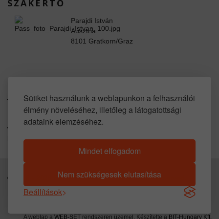
SZAKÉRTŐ
Parajdi István
Ausztria
8101 Gratkorn/Graz
www.facebook.com/property.in.austria
Sütiket használunk a weblapunkon a felhasználói
élmény növeléséhez, illetőleg a látogatottsági
SOCIAL LINKS
adataink elemzéséhez.
www.youtube.com/user/propertyinaustria
https://www.huis-kopen-oostenrijk.com
Mindet elfogadom
Nem szükségesek elutasítása
© 2016 -
2026
Parajdi Immobilien. All Rights Reserved.
Beállítások
A weblap a
WEB-SET
rendszeren üzemel. Készítette a
BIT-Hungary Kft.