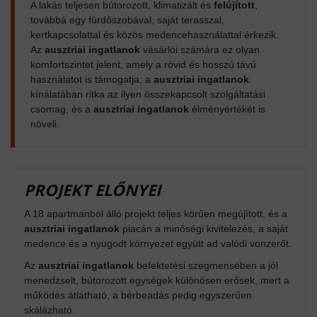
A lakás teljesen bútorozott, klimatizált és
felújított
,
továbbá egy fürdőszobával, saját terasszal,
kertkapcsolattal és közös medencehasználattal érkezik.
Az
ausztriai ingatlanok
vásárlói számára ez olyan
komfortszintet jelent, amely a rövid és hosszú távú
használatot is támogatja; a
ausztriai ingatlanok
kínálatában ritka az ilyen összekapcsolt szolgáltatási
csomag, és a
ausztriai ingatlanok
élményértékét is
növeli.
PROJEKT ELŐNYEI
A 18 apartmanból álló projekt teljes körűen megújított, és a
ausztriai ingatlanok
piacán a minőségi kivitelezés, a saját
medence és a nyugodt környezet együtt ad valódi vonzerőt.
Az
ausztriai ingatlanok
befektetési szegmensében a jól
menedzselt, bútorozott egységek különösen erősek, mert a
működés átlátható, a bérbeadás pedig egyszerűen
skálázható.