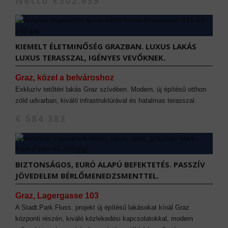
Nettó €302.659
KIEMELT ÉLETMINŐSÉG GRAZBAN. LUXUS LAKÁS
LUXUS TERASSZAL, IGÉNYES VEVŐKNEK.
Graz, közel a belvároshoz
Exkluzív tetőtéri lakás Graz szívében. Modern, új építésű otthon
zöld udvarban, kiváló infrastruktúrával és hatalmas terasszal.
€ 584 383
BIZTONSÁGOS, EURÓ ALAPÚ BEFEKTETÉS. PASSZÍV
JÖVEDELEM BÉRLŐMENEDZSMENTTEL.
Graz, Lagergasse 103
A Stadt.Park.Fluss. projekt új építésű lakásokat kínál Graz
központi részén, kiváló közlekedési kapcsolatokkal, modern