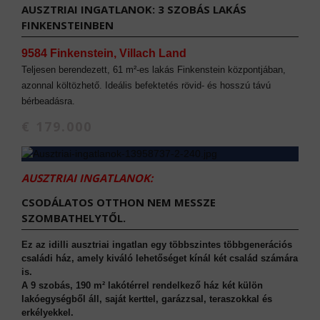
AUSZTRIAI INGATLANOK: 3 SZOBÁS LAKÁS
FINKENSTEINBEN
9584 Finkenstein, Villach Land
Teljesen berendezett, 61 m²-es lakás Finkenstein központjában,
azonnal költözhető. Ideális befektetés rövid- és hosszú távú
bérbeadásra.
€ 179.000
AUSZTRIAI INGATLANOK:
CSODÁLATOS OTTHON NEM MESSZE
SZOMBATHELYTŐL.
Ez az idilli ausztriai ingatlan egy többszintes többgenerációs
családi ház, amely kiváló lehetőséget kínál két család számára
is.
A 9 szobás, 190 m² lakótérrel rendelkező ház két külön
lakóegységből áll, saját kerttel, garázzsal, teraszokkal és
erkélyekkel.