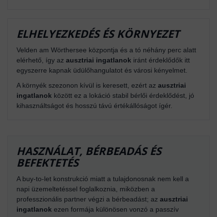
ELHELYEZKEDÉS ÉS KÖRNYEZET
Velden am Wörthersee központja és a tó néhány perc alatt
elérhető, így az
ausztriai ingatlanok
iránt érdeklődők itt
egyszerre kapnak üdülőhangulatot és városi kényelmet.
A környék szezonon kívül is keresett, ezért az
ausztriai
ingatlanok
között ez a lokáció stabil bérlői érdeklődést, jó
kihasználtságot és hosszú távú értékállóságot ígér.
HASZNÁLAT, BÉRBEADÁS ÉS
BEFEKTETÉS
A buy-to-let konstrukció miatt a tulajdonosnak nem kell a
napi üzemeltetéssel foglalkoznia, miközben a
professzionális partner végzi a bérbeadást; az
ausztriai
ingatlanok
ezen formája különösen vonzó a passzív