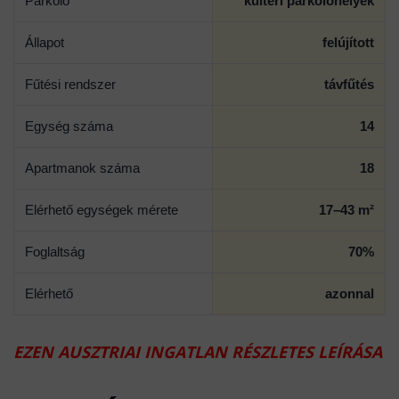
Parkoló
kültéri parkolóhelyek
Állapot
felújított
Fűtési rendszer
távfűtés
Egység száma
14
Apartmanok száma
18
Elérhető egységek mérete
17–43 m²
Foglaltság
70%
Elérhető
azonnal
EZEN AUSZTRIAI INGATLAN RÉSZLETES LEÍRÁSA