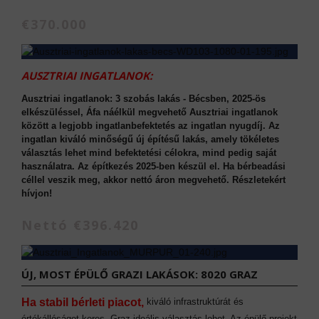
€370.000
AUSZTRIAI INGATLANOK:
Ausztriai ingatlanok: 3 szobás lakás - Bécsben, 2025-ös
elkészüléssel, Áfa náélkül megvehető Ausztriai ingatlanok
között a legjobb ingatlanbefektetés az ingatlan nyugdíj. Az
ingatlan kiváló minőségű új építésű lakás, amely tökéletes
választás lehet mind befektetési célokra, mind pedig saját
használatra. Az építkezés 2025-ben készül el. Ha bérbeadási
céllel veszik meg, akkor nettó áron megvehető. Részletekért
hívjon!
Nettó €396.420
ÚJ, MOST ÉPÜLŐ GRAZI LAKÁSOK: 8020 GRAZ
Ha stabil bérleti piacot,
kiváló infrastruktúrát és
értékállóságot keres, Graz ideális választás lehet. Az épülő projekt