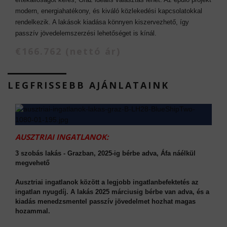
modern, energiahatékony, és kiváló közlekedési kapcsolatokkal
rendelkezik. A lakások kiadása könnyen kiszervezhető, így
passzív jövedelemszerzési lehetőséget is kínál.
€166.762 (nettó ár)
LEGFRISSEBB AJÁNLATAINK
AUSZTRIAI INGATLANOK:
3 szobás lakás - Grazban, 2025-ig bérbe adva, Áfa náélkül
megvehető
Ausztriai ingatlanok között a legjobb ingatlanbefektetés az
ingatlan nyugdíj. A lakás 2025 márciusig bérbe van adva, és a
kiadás menedzsmentel passzív jövedelmet hozhat magas
hozammal.