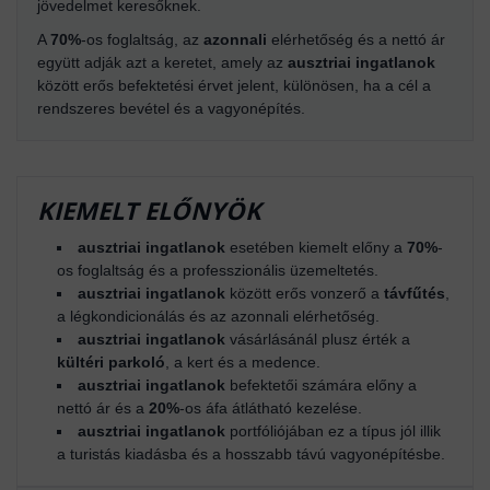
jövedelmet keresőknek.
A
70%
-os foglaltság, az
azonnali
elérhetőség és a nettó ár
együtt adják azt a keretet, amely az
ausztriai ingatlanok
között erős befektetési érvet jelent, különösen, ha a cél a
rendszeres bevétel és a vagyonépítés.
KIEMELT ELŐNYÖK
ausztriai ingatlanok
esetében kiemelt előny a
70%
-
os foglaltság és a professzionális üzemeltetés.
ausztriai ingatlanok
között erős vonzerő a
távfűtés
,
a légkondicionálás és az azonnali elérhetőség.
ausztriai ingatlanok
vásárlásánál plusz érték a
kültéri parkoló
, a kert és a medence.
ausztriai ingatlanok
befektetői számára előny a
nettó ár és a
20%
-os áfa átlátható kezelése.
ausztriai ingatlanok
portfóliójában ez a típus jól illik
a turistás kiadásba és a hosszabb távú vagyonépítésbe.