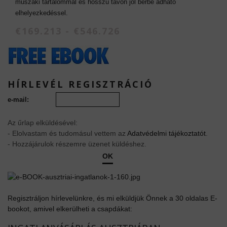
műszaki tartalommal és hosszú távon jól bérbe adható
elhelyezkedéssel.
€169.213 - €546.726
HÍRLEVÉL REGISZTRÁCIÓ
e-mail:
Az űrlap elküldésével:
- Elolvastam és tudomásul vettem az
Adatvédelmi tájékoztatót
.
- Hozzájárulok részemre üzenet küldéshez.
OK
Regisztráljon hírlevelünkre, és mi elküldjük Önnek a 30 oldalas E-
bookot, amivel elkerülheti a csapdákat: