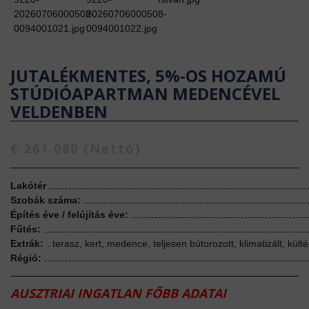
JUTALÉKMENTES, 5%-OS HOZAMÚ
STÚDIÓAPARTMAN MEDENCÉVEL
VELDENBEN
€ 261.080 (Nettó)
Lakótér
Szobák száma:
Építés éve / felújítás éve:
Fűtés:
Extrák:
terasz, kert, medence, teljesen bútorozott, klimatizált, külté
Régió:
AUSZTRIAI INGATLAN FŐBB ADATAI