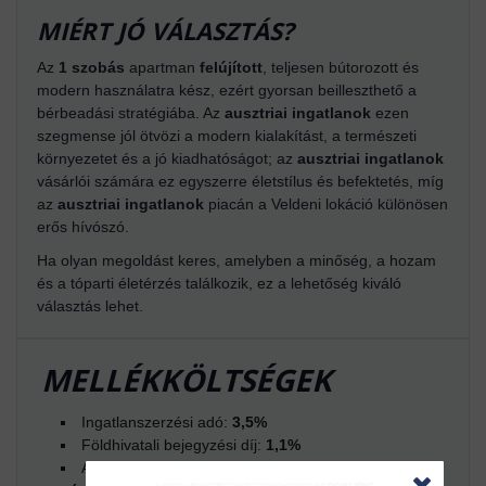
MIÉRT JÓ VÁLASZTÁS?
Az
1 szobás
apartman
felújított
, teljesen bútorozott és
modern használatra kész, ezért gyorsan beilleszthető a
bérbeadási stratégiába. Az
ausztriai ingatlanok
ezen
szegmense jól ötvözi a modern kialakítást, a természeti
környezetet és a jó kiadhatóságot; az
ausztriai ingatlanok
vásárlói számára ez egyszerre életstílus és befektetés, míg
az
ausztriai ingatlanok
piacán a Veldeni lokáció különösen
erős hívószó.
Ha olyan megoldást keres, amelyben a minőség, a hozam
és a tóparti életérzés találkozik, ez a lehetőség kiváló
választás lehet.
MELLÉKKÖLTSÉGEK
Ingatlanszerzési adó:
3,5%
Földhivatali bejegyzési díj:
1,1%
Adásvételi szerződés elkészítése:
1,5% a bruttó