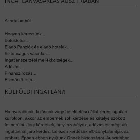
INGATLANVÁSÁRLÁS AUSZTRIÁBAN
A tartalomból:
Hogyan keressünk...
Befektetés...
Eladó Panziók és eladó hotelek…
Biztonságos vásárlás...
Ingatlanszerzési mellékköltségek...
Adózás...
Finanszírozás...
Ellenőrző lista...
KÜLFÖLDI INGATLAN?!
Ha nyaralónak, lakásnak vagy befektetési céllal keres ingatlan
külföldön, akkor az embernek sok kérdése és kételye szokott
felmerülni. Jogi kérdések, helyi szabályok, adózás és még sok
ingatlannal járó kérdés. És ezen kérdések elbizonytalanítják az
embert. Éppen ebben nyújtunk Önnek biztonságot. Ausztriában