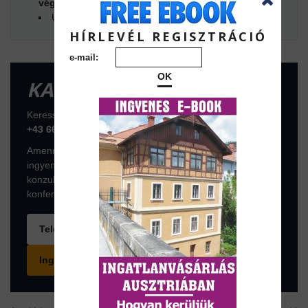
végfelhasználói árból + ÁFA + költségek
Ügyintézési díj:
1% + ÁFA
HÍRLEVÉL REGISZTRÁCIÓ
e-mail:
OK
KAPCSOLATFELVÉTEL
Keressen telefonon vagy foglaljon konzultációs időpontot:
+43 664 7376 1399
Amennyiben az ingatlan komolyan érdekli, foglaljon
ingyenes konzultációs időpontot a következő linken. A
konzultáció online, az ingyenes ZOOM
konferenciaszoftveren történik.
Telefonhívás
Ingyenes konzultáció foglalása