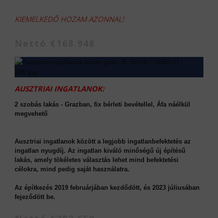
KIEMELKEDŐ HOZAM AZONNAL!
Nettó €168.948
AUSZTRIAI INGATLANOK:
2 szobás lakás - Grazban, fix bérleti bevétellel, Áfa náélkül
megvehető
Ausztriai ingatlanok között a legjobb ingatlanbefektetés az
ingatlan nyugdíj. Az ingatlan kiváló minőségű új építésű
lakás, amely tökéletes választás lehet mind befektetési
célokra, mind pedig saját használatra.
Az építkezés 2019 februárjában kezdődött, és 2023 júliusában
fejeződött be.