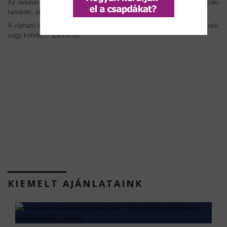
Az oldalon szereplő információk tájékoztató jellegűek. Az árak, műszaki
tartalom, alaprajzok, méretek és ütemezések változhatnak.
A várható bérleti díj és hozam becslés, nem minősül garantált ígéretnek
vagy kötelező ajánlatnak.
KIEMELT AJÁNLATAINK