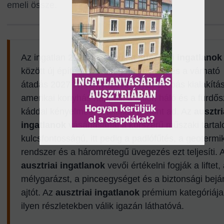
emeli össze.
Az ingatlan 2026-ban épül, a
ausztriai ingatlanok
között új építésű minőséget képvisel, és a várható
átadás 2027 IV. negyedéve. A két szobás kialakítás
amerikai konyhás nappali, a külön háló és a fürdő
káddal kényelmes, praktikus otthont ad. Az
ausztri
ingatlanok
vásárlásánál a korszerű műszaki tarta
kulcsfontosságú, itt pedig a padlófűtés, a geotermi
rendszer és a háromrétegű üvegezés ezt teljesíti. 
ausztriai ingatlanok
vevői értékelni fogják a liftet,
mélygarázst, a pinceegységet és a biztonsági bejár
ajtót. Az
ausztriai ingatlanok
prémium kategóriája
ilyen részletekben válik igazán láthatóvá.