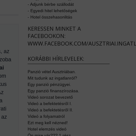
-
Adjunk bérbe szállodát
-
Egyedi hitel lehetőségek
-
Hotel összehasonlitás
KERESSEN MINKET A
FACEBOOKON:
WWW.FACEBOOK.COM/AUSZTRIAI.INGAT
, az
KORÁBBI HÍRLEVELEK:
szoba
ai
Panzió vétel Ausztriában.
lom
Mit tudunk az ingatlanról?
kus
Egy panzió pénzügyei.
Egy panzió finanszírozása.
Az
Videó sorozat bevezető
 a
Videó a befektetésről I.
ati
Videó a befektetésről II.
 az
Videó a folyamatról
Ezt meg kell nézned!
Hotel elemzés videó
Ön mire vár??? 1.rész