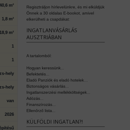
40,6 m²
Regisztráljon hírlevelünkre, és mi elküldjük
Önnek a 30 oldalas E-bookot, amivel
1,8 m²
elkerülheti a csapdákat:
INGATLANVÁSÁRLÁS
18,9 m²
AUSZTRIÁBAN
1
A tartalomból:
1
Hogyan keressünk...
zs-hely
Befektetés...
Eladó Panziók és eladó hotelek…
Biztonságos vásárlás...
zs-hely
Ingatlanszerzési mellékköltségek...
Adózás...
van
Finanszírozás...
Ellenőrző lista...
2026
KÜLFÖLDI INGATLAN?!
 építésű