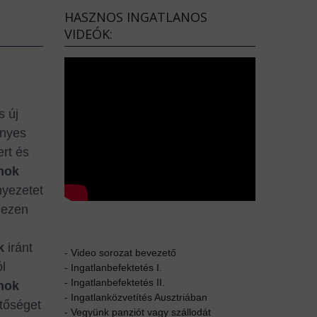
HASZNOS INGATLANOS
VIDEÓK:
s új
ényes
ert és
anok
nyezetet
ezen
k
iránt
-
Video sorozat bevezető
ól
-
Ingatlanbefektetés I.
-
Ingatlanbefektetés II.
anok
-
Ingatlanközvetítés Ausztriában
etőséget
-
Vegyünk panziót vagy szállodát