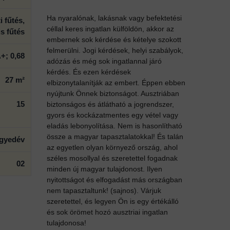
Ha nyaralónak, lakásnak vagy befektetési
 fűtés,
céllal keres ingatlan külföldön, akkor az
s fűtés
embernek sok kérdése és kételye szokott
felmerülni. Jogi kérdések, helyi szabályok,
+; 0,68
adózás és még sok ingatlannal járó
kérdés. És ezen kérdések
27 m²
elbizonytalanítják az embert. Éppen ebben
nyújtunk Önnek biztonságot. Ausztriában
15
biztonságos és átlátható a jogrendszer,
gyors és kockázatmentes egy vétel vagy
eladás lebonyolítása. Nem is hasonlítható
össze a magyar tapasztalatokkal! És talán
egyedév
az egyetlen olyan környező ország, ahol
széles mosollyal és szeretettel fogadnak
02
minden új magyar tulajdonost. Ilyen
nyitottságot és elfogadást más országban
nem tapasztaltunk! (sajnos). Várjuk
szeretettel, és legyen Ön is egy értékálló
és sok örömet hozó ausztriai ingatlan
tulajdonosa!