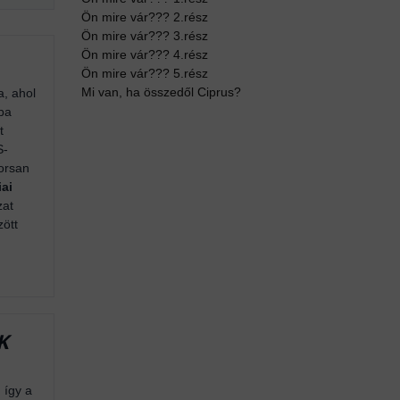
Ön mire vár??? 2.rész
Ön mire vár??? 3.rész
Ön mire vár??? 4.rész
Ön mire vár??? 5.rész
Mi van, ha összedől Ciprus?
a, ahol
yba
t
S-
yorsan
iai
zat
ött
K
 így a