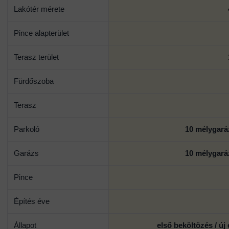
Lakótér mérete
Pince alapterület
Terasz terület
Fürdőszoba
Terasz
Parkoló
10 mélygará
Garázs
10 mélygará
Pince
Építés éve
Állapot
első beköltözés / új