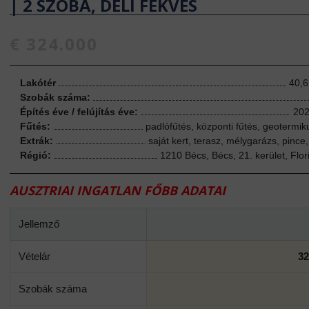
| 2 SZOBA, DÉLI FEKVÉS
€ 324.000
Lakótér
40,6
Szobák száma:
Építés éve / felújítás éve:
202
Fűtés:
padlófűtés, központi fűtés, geotermik
Extrák:
saját kert, terasz, mélygarázs, pince
Régió:
1210 Bécs, Bécs, 21. kerület, Flor
AUSZTRIAI INGATLAN FŐBB ADATAI
Jellemző
Vételár
32
Szobák száma