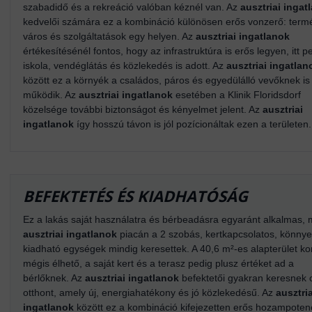
szabadidő és a rekreáció valóban kéznél van. Az
ausztriai ingat
kedvelői számára ez a kombináció különösen erős vonzerő: term
város és szolgáltatások egy helyen. Az
ausztriai ingatlanok
értékesítésénél fontos, hogy az infrastruktúra is erős legyen, itt p
iskola, vendéglátás és közlekedés is adott. Az
ausztriai ingatlan
között ez a környék a családos, páros és egyedülálló vevőknek is
működik. Az
ausztriai ingatlanok
esetében a Klinik Floridsdorf
közelsége további biztonságot és kényelmet jelent. Az
ausztriai
ingatlanok
így hosszú távon is jól pozícionáltak ezen a területen.
BEFEKTETÉS ÉS KIADHATÓSÁG
Ez a lakás saját használatra és bérbeadásra egyaránt alkalmas, 
ausztriai ingatlanok
piacán a 2 szobás, kertkapcsolatos, könny
kiadható egységek mindig keresettek. A 40,6 m²-es alapterület k
mégis élhető, a saját kert és a terasz pedig plusz értéket ad a
bérlőknek. Az
ausztriai ingatlanok
befektetői gyakran keresnek 
otthont, amely új, energiahatékony és jó közlekedésű. Az
ausztria
ingatlanok
között ez a kombináció kifejezetten erős hozampotenc