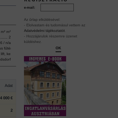
e-mail:
Az űrlap elküldésével:
- Elolvastam és tudomásul vettem az
Adatvédelmi tájékoztatót
.
 m² m²
- Hozzájárulok részemre üzenet
2
küldéshez.
6 / n/a
OK
us fűtés
, lift, kerékpártároló, babakocsi-tároló, légkondicionáló-előkészítés, h
idsdorf
Adat
4 000 €
2