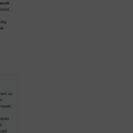
lanok
észet,
edig
ok
mert az
en
ompakt,
olyan
i
iált