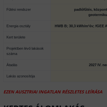
Fűtési rendszer
padlófűtés, központi
geotermiku
Energia osztály
HWB B; 30,3 kWh/m²év; fGEE A
Kert területe
Projektben lévő lakások
száma
Átadás
2027 IV. n
Lakás azonosítója
EZEN AUSZTRIAI INGATLAN RÉSZLETES LEÍRÁSA