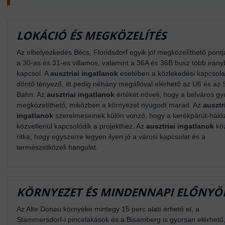
LOKÁCIÓ ÉS MEGKÖZELÍTÉS
Az elhelyezkedés Bécs, Floridsdorf egyik jól megközelíthető pontj
a 30-as és 31-es villamos, valamint a 36A és 36B busz több irán
kapcsol. A
ausztriai ingatlanok
esetében a közlekedési kapcsola
döntő tényező, itt pedig néhány megállóval elérhető az U6 és az 
Bahn. Az
ausztriai ingatlanok
értékét növeli, hogy a belváros g
megközelíthető, miközben a környezet nyugodt marad. Az
ausztr
ingatlanok
szerelmeseinek külön vonzó, hogy a kerékpárút-háló
közvetlenül kapcsolódik a projekthez. Az
ausztriai ingatlanok
köz
ritka, hogy egyszerre legyen ilyen jó a városi kapcsolat és a
természetközeli hangulat.
KÖRNYEZET ÉS MINDENNAPI ELŐNYÖ
Az Alte Donau környéke mintegy 15 perc alatt érhető el, a
Stammersdorf-i pincelakások és a Bisamberg is gyorsan elérhető,