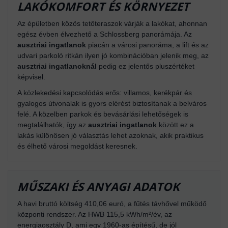
LAKÓKOMFORT ÉS KÖRNYEZET
Az épületben közös tetőteraszok várják a lakókat, ahonnan
egész évben élvezhető a Schlossberg panorámája. Az
ausztriai ingatlanok
piacán a városi panoráma, a lift és az
udvari parkoló ritkán ilyen jó kombinációban jelenik meg, az
ausztriai ingatlanoknál
pedig ez jelentős pluszértéket
képvisel.
A közlekedési kapcsolódás erős: villamos, kerékpár és
gyalogos útvonalak is gyors elérést biztosítanak a belváros
felé. A közelben parkok és bevásárlási lehetőségek is
megtalálhatók, így az
ausztriai ingatlanok
között ez a
lakás különösen jó választás lehet azoknak, akik praktikus
és élhető városi megoldást keresnek.
MŰSZAKI ÉS ANYAGI ADATOK
A havi bruttó költség 410,06 euró, a fűtés távhővel működő
központi rendszer. Az HWB 115,5 kWh/m²/év, az
energiaosztály D, ami egy 1960-as építésű, de jól