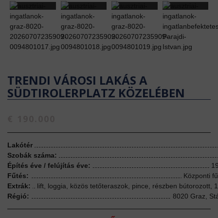
TRENDI VÁROSI LAKÁS A
SÜDTIROLERPLATZ KÖZELÉBEN
€ 190.000
Lakótér
Szobák száma:
Építés éve / felújítás éve:
19
Fűtés:
Központi fű
Extrák:
lift, loggia, közös tetőteraszok, pince, részben bútorozott, 1
Régió:
8020 Graz, St