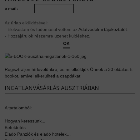
e-mail:
Az űrlap elküldésével:
- Elolvastam és tudomásul vettem az
Adatvédelmi tájékoztatót
.
- Hozzájárulok részemre üzenet küldéshez.
OK
Regisztráljon hírlevelünkre, és mi elküldjük Önnek a 30 oldalas E-
bookot, amivel elkerülheti a csapdákat:
INGATLANVÁSÁRLÁS AUSZTRIÁBAN
A tartalomból:
Hogyan keressünk...
Befektetés...
Eladó Panziók és eladó hotelek…