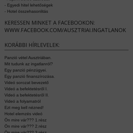
-
Egyedi hitel lehetőségek
-
Hotel összehasonlitás
KERESSEN MINKET A FACEBOOKON:
WWW.FACEBOOK.COM/AUSZTRIAI.INGATLANOK
KORÁBBI HÍRLEVELEK:
Panzió vétel Ausztriában.
Mit tudunk az ingatlanról?
Egy panzió pénzügyei.
Egy panzió finanszírozása.
Videó sorozat bevezető
Videó a befektetésről I.
Videó a befektetésről II.
Videó a folyamatról
Ezt meg kell nézned!
Hotel elemzés videó
Ön mire vár??? 1.rész
Ön mire vár??? 2.rész
Ön mire vár??? 3.rész