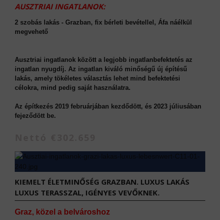
AUSZTRIAI INGATLANOK:
2 szobás lakás - Grazban, fix bérleti bevétellel, Áfa náélkül
megvehető
Ausztriai ingatlanok között a legjobb ingatlanbefektetés az
ingatlan nyugdíj. Az ingatlan kiváló minőségű új építésű
lakás, amely tökéletes választás lehet mind befektetési
célokra, mind pedig saját használatra.
Az építkezés 2019 februárjában kezdődött, és 2023 júliusában
fejeződött be.
Nettó €302.659
KIEMELT ÉLETMINŐSÉG GRAZBAN. LUXUS LAKÁS
LUXUS TERASSZAL, IGÉNYES VEVŐKNEK.
Graz, közel a belvároshoz