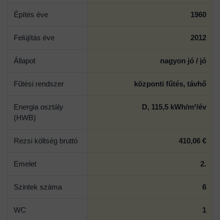
Építés éve
1960
Felújítás éve
2012
Állapot
nagyon jó / jó
Fűtési rendszer
központi fűtés, távhő
Energia osztály
D, 115,5 kWh/m²/év
(HWB)
Rezsi költség bruttó
410,06 €
Emelet
2.
Szintek száma
6
WC
1