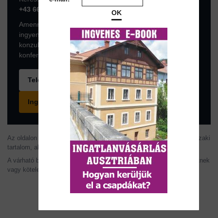
+43 664 7376 1399
OK
Amennyiben az ingatlan komolyan érdekli, foglaljon
ingyenes konzultációs időpontot a következő linken. A
konzultáció online, az ingyenes ZOOM
konferenciaszoftveren történik.
Telefonhívás
Ingyenes konzultáció foglalása
Az oldalon szereplő információk tájékoztató jellegűek. Az árak, műszaki
tartalom, alaprajzok, méretek és ütemezések változhatnak.
A várható bérleti díj és hozam becslés, nem minősül garantált ígéretnek
vagy kötelező ajánlatnak.