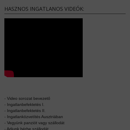
HASZNOS INGATLANOS VIDEÓK:
-
Video sorozat bevezető
-
Ingatlanbefektetés I.
-
Ingatlanbefektetés II.
-
Ingatlanközvetítés Ausztriában
-
Vegyünk panziót vagy szállodát
-
Adjunk bérbe szállodát