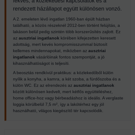
fekvés, a közlekedési kapcsolatok és a
rendezett házállapot együtt különösen vonzó.
A 2. emeleten lévő ingatlan 1960-ban épült házban
található, a közös részeknél 2012-ben történt felújítás, a
lakáson belül pedig szintén több korszerűsítés zajlott. Ez
az
ausztriai ingatlanok
körében kifejezetten keresett
adottság, mert kevés kompromisszummal biztosít
kellemes mindennapokat, miközben az
ausztriai
ingatlanok
vásárlóinak fontos szempontját, a jó
kihasználhatóságot is teljesíti.
A beosztás rendkívül praktikus: a közlekedőből külön
nyílik a konyha, a kamra, a két szoba, a fürdőszoba és a
külön WC. Ez az elrendezés az
ausztriai ingatlanok
között különösen kedvelt, mert kétfős együttéléshez,
home office-hoz vagy bérbeadáshoz is ideális. A verglaste
loggia körülbelül 7,5 m², így a lakótérhez egy jól
használható, világos kiegészítő tér kapcsolódik.