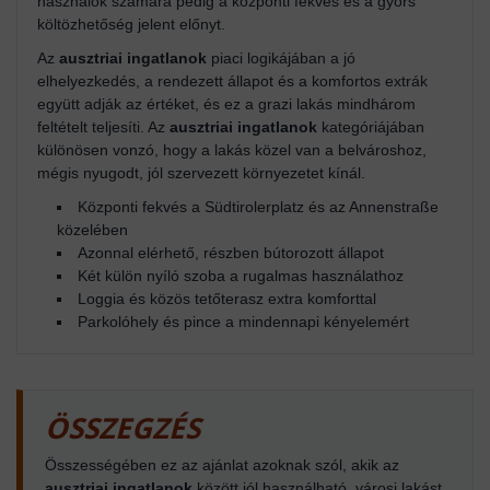
használók számára pedig a központi fekvés és a gyors
költözhetőség jelent előnyt.
Az
ausztriai ingatlanok
piaci logikájában a jó
elhelyezkedés, a rendezett állapot és a komfortos extrák
együtt adják az értéket, és ez a grazi lakás mindhárom
feltételt teljesíti. Az
ausztriai ingatlanok
kategóriájában
különösen vonzó, hogy a lakás közel van a belvároshoz,
mégis nyugodt, jól szervezett környezetet kínál.
Központi fekvés a Südtirolerplatz és az Annenstraße
közelében
Azonnal elérhető, részben bútorozott állapot
Két külön nyíló szoba a rugalmas használathoz
Loggia és közös tetőterasz extra komforttal
Parkolóhely és pince a mindennapi kényelemért
ÖSSZEGZÉS
Összességében ez az ajánlat azoknak szól, akik az
ausztriai ingatlanok
között jól használható, városi lakást