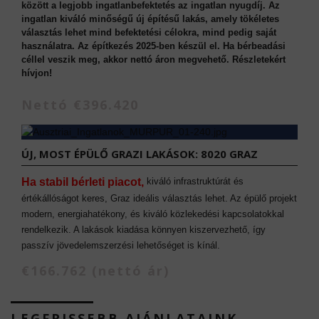
között a legjobb ingatlanbefektetés az ingatlan nyugdíj. Az
ingatlan kiváló minőségű új építésű lakás, amely tökéletes
választás lehet mind befektetési célokra, mind pedig saját
használatra. Az építkezés 2025-ben készül el. Ha bérbeadási
céllel veszik meg, akkor nettó áron megvehető. Részletekért
hívjon!
Nettó €396.420
ÚJ, MOST ÉPÜLŐ GRAZI LAKÁSOK: 8020 GRAZ
Ha stabil bérleti piacot,
kiváló infrastruktúrát és
értékállóságot keres, Graz ideális választás lehet. Az épülő projekt
modern, energiahatékony, és kiváló közlekedési kapcsolatokkal
rendelkezik. A lakások kiadása könnyen kiszervezhető, így
passzív jövedelemszerzési lehetőséget is kínál.
€166.762 (nettó ár)
LEGFRISSEBB AJÁNLATAINK