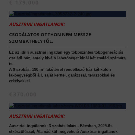
€ 179.000
AUSZTRIAI INGATLANOK:
CSODÁLATOS OTTHON NEM MESSZE
SZOMBATHELYTŐL.
Ez az idilli ausztriai ingatlan egy többszintes többgenerációs
családi ház, amely kiváló lehetőséget kínál két család számára
is.
A 9 szobás, 190 m² lakótérrel rendelkező ház két külön
lakóegységből áll, saját kerttel, garázzsal, teraszokkal és
erkélyekkel.
€370.000
AUSZTRIAI INGATLANOK:
Ausztriai ingatlanok: 3 szobás lakás - Bécsben, 2025-ös
elkészüléssel, Áfa náélkül megvehető Ausztriai ingatlanok