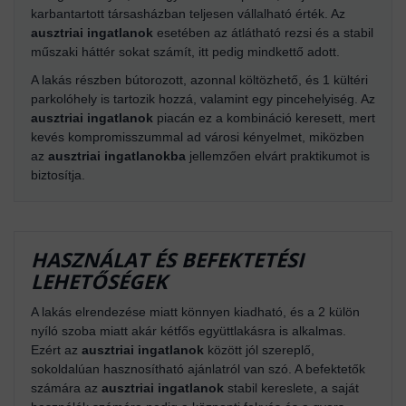
karbantartott társasházban teljesen vállalható érték. Az
ausztriai ingatlanok
esetében az átlátható rezsi és a stabil
műszaki háttér sokat számít, itt pedig mindkettő adott.
A lakás részben bútorozott, azonnal költözhető, és 1 kültéri
parkolóhely is tartozik hozzá, valamint egy pincehelyiség. Az
ausztriai ingatlanok
piacán ez a kombináció keresett, mert
kevés kompromisszummal ad városi kényelmet, miközben
az
ausztriai ingatlanokba
jellemzően elvárt praktikumot is
biztosítja.
HASZNÁLAT ÉS BEFEKTETÉSI
LEHETŐSÉGEK
A lakás elrendezése miatt könnyen kiadható, és a 2 külön
nyíló szoba miatt akár kétfős együttlakásra is alkalmas.
Ezért az
ausztriai ingatlanok
között jól szereplő,
sokoldalúan hasznosítható ajánlatról van szó. A befektetők
számára az
ausztriai ingatlanok
stabil kereslete, a saját