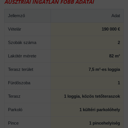
AUSZTRIAI INGATLAN FŐBB ADATAI
Jellemző
Adat
Vételár
190 000 €
Szobák száma
2
Lakótér mérete
82 m²
Terasz terület
7,5 m²-es loggia
Fürdőszoba
1
Terasz
1 loggia, közös tetőteraszok
Parkoló
1 kültéri parkolóhely
Pince
1 pincehelyiség