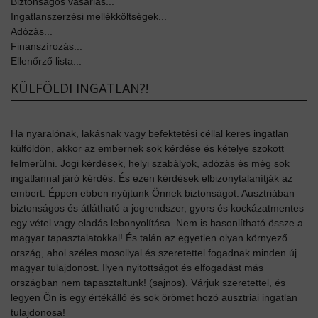
Biztonságos vásárlás...
Ingatlanszerzési mellékköltségek...
Adózás...
Finanszírozás...
Ellenőrző lista...
KÜLFÖLDI INGATLAN?!
Ha nyaralónak, lakásnak vagy befektetési céllal keres ingatlan
külföldön, akkor az embernek sok kérdése és kételye szokott
felmerülni. Jogi kérdések, helyi szabályok, adózás és még sok
ingatlannal járó kérdés. És ezen kérdések elbizonytalanítják az
embert. Éppen ebben nyújtunk Önnek biztonságot. Ausztriában
biztonságos és átlátható a jogrendszer, gyors és kockázatmentes
egy vétel vagy eladás lebonyolítása. Nem is hasonlítható össze a
magyar tapasztalatokkal! És talán az egyetlen olyan környező
ország, ahol széles mosollyal és szeretettel fogadnak minden új
magyar tulajdonost. Ilyen nyitottságot és elfogadást más
országban nem tapasztaltunk! (sajnos). Várjuk szeretettel, és
legyen Ön is egy értékálló és sok örömet hozó ausztriai ingatlan
tulajdonosa!