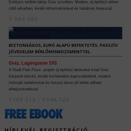
Exkluzív tetőtéri lakás Graz szívében. Modern, új építésű otthon
zöld udvarban, kiváló infrastruktúrával és hatalmas terasszal.
€ 584 383
BIZTONSÁGOS, EURÓ ALAPÚ BEFEKTETÉS. PASSZÍV
JÖVEDELEM BÉRLŐMENEDZSMENTTEL.
Graz, Lagergasse 103
A Stadt.Park.Fluss. projekt új építésű lakásokat kínál Graz
központi részén, kiváló közlekedési kapcsolatokkal, modern
műszaki tartalommal és hosszú távon jól bérbe adható
elhelyezkedéssel.
€169.213 - €546.726
HÍRLEVÉL REGISZTRÁCIÓ