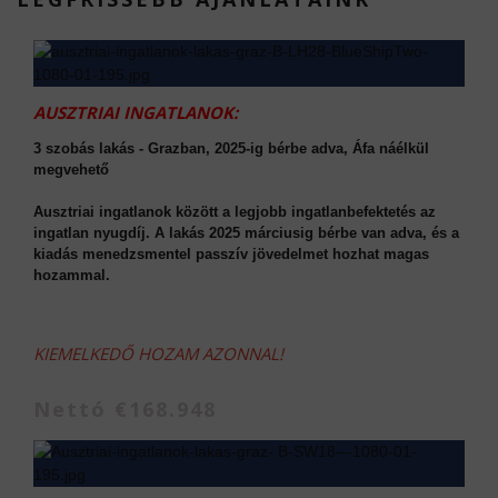
AUSZTRIAI INGATLANOK:
3 szobás lakás - Grazban, 2025-ig bérbe adva, Áfa náélkül
megvehető
Ausztriai ingatlanok között a legjobb ingatlanbefektetés az
ingatlan nyugdíj. A lakás 2025 márciusig bérbe van adva, és a
kiadás menedzsmentel passzív jövedelmet hozhat magas
hozammal.
KIEMELKEDŐ HOZAM AZONNAL!
Nettó €168.948