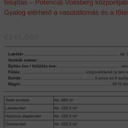
felújítás – Potenciál Voitsberg központjá
Gyalog elérhető a vasútállomás és a főté
€245.000
Lakótér
kb.
Szobák száma:
Építés éve / felújítás éve:
nin
Fűtés:
központi/távhő (a terv s
Extrák:
6 pince és 8 autó
Régió:
8570 Vo
Telek területe
kb. 888 m²
Lakóterület
kb. 320,3 m²
Hasznos alapterület
kb. 320,3 m²
Összterület
kb. 320,3 m²