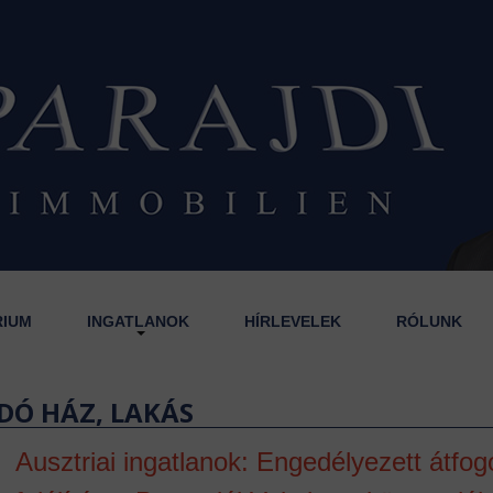
RIUM
INGATLANOK
HÍRLEVELEK
RÓLUNK
DÓ HÁZ, LAKÁS
Ausztriai ingatlanok: Engedélyezett átfog