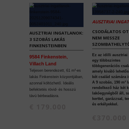
AUSZTRIAI INGA
CSODÁLATOS O
AUSZTRIAI INGATLANOK:
NEM MESSZE
3 SZOBÁS LAKÁS
SZOMBATHELYTŐ
FINKENSTEINBEN
Ez az idilli ausztriai
9584 Finkenstein,
egy többszintes
Villach Land
többgenerációs csal
Teljesen berendezett, 61 m²-es
amely kiváló lehetős
lakás Finkenstein központjában,
két család számára i
A 9 szobás, 190 m² l
azonnal költözhető. Ideális
rendelkező ház két 
befektetés rövid- és hosszú
lakóegységből áll, sa
távú bérbeadásra.
kerttel, garázzsal, t
€ 179.000
és erkélyekkel.
€370.000