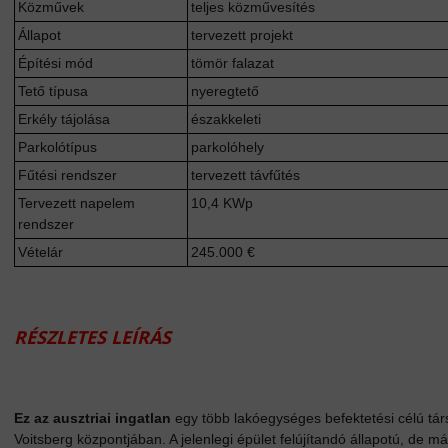
Közművek
teljes közművesítés
Állapot
tervezett projekt
Építési mód
tömör falazat
Tető típusa
nyeregtető
Erkély tájolása
északkeleti
Parkolótípus
parkolóhely
Fűtési rendszer
tervezett távfűtés
Tervezett napelem
10,4 KWp
rendszer
Vételár
245.000 €
RÉSZLETES LEÍRÁS
Ez az ausztriai ingatlan
egy több lakóegységes befektetési célú tá
Voitsberg központjában. A jelenlegi épület felújítandó állapotú, de má