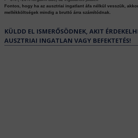
Fontos, hogy ha az ausztriai ingatlant áfa nélkül vesszük, akkor
mellékköltségek mindig a bruttó árra számítódnak.
KÜLDD EL ISMERŐSÖDNEK, AKIT ÉRDEKELH
AUSZTRIAI INGATLAN VAGY BEFEKTETÉS!