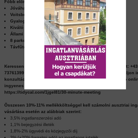
Főbb előnyök:
Jóváhagyott felújítási projekt
Voitsbergi központi elhelyezkedés
Gyalog elérhető vasútállomás és főtér
Kiváló összeköttetés Graz felé
Állami támogatás + gyorsított amortizáció
8 parkolóhely + erkélyek és teraszok
Távfűtés és napelem rendszer
Keressen telefonon vagy foglaljon konzultációs időpontot: +43
73761399 Amennyiben az ingatlan komolyan érdekli, foglaljon 
konzultációs időpontot a következő linken. (A konzultáció onlin
ingyenes ZOOM konferenciaszoftveren történik.):
https://tidycal.com/1jgel81/30-minute-meeting
Összesen 10%-11% mellékköltséggel kell számolni ausztriai ing
vásárlása esetén az alábbiak szerint:
3,5% ingatlanszerzési adó
1,1% bejegyzési illeték
1,8%-2% ügyvédi és közjegyzői díj
3% (+20% forgalmi adó) az ingatlanos jutalék