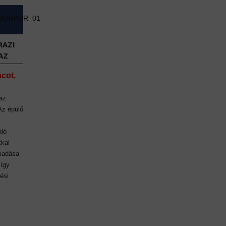
RAZI
AZ
acot,
az
 Az épülő
áló
kkal
kiadása
 így
ési