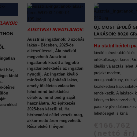
TLANOK:
ÚJ, MOST ÉPÜLŐ G
AUSZTRIAI INGATLANOK:
TTHON
LAKÁSOK: 8020 GR
Ausztriai ingatlanok: 3 szobás
lakás - Bécsben, 2025-ös
Ha stabil bérleti pi
L.
elkészüléssel, Áfa náélkül
kiváló infrastruktúrát és
megvehető Ausztriai
 ingatlan
értékállóságot keres, Gr
ingatlanok között a legjobb
ideális választás lehet.
ingatlanbefektetés az ingatlan
ádi ház,
projekt modern,
nyugdíj. Az ingatlan kiváló
éget kínál
energiahatékony, és kiv
minőségű új építésű lakás,
s.
amely tökéletes választás
közlekedési kapcsolato
akótérrel
lehet mind befektetési
külön
rendelkezik. A lakások 
célokra, mind pedig saját
ját
könnyen kiszervezhető,
használatra. Az építkezés
eraszokkal
passzív jövedelemszerz
2025-ben készül el. Ha
lehetőséget is kínál.
bérbeadási céllel veszik meg,
akkor nettó áron megvehető.
€166.762
Részletekért hívjon!
(nettó ár)