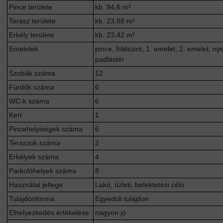
Pince területe
kb. 94,6 m²
Terasz területe
kb. 23,88 m²
Erkély területe
kb. 23,42 m²
Emeletek
pince, földszint, 1. emelet, 2. emelet, ny
padlástér
Szobák száma
12
Fürdők száma
6
WC-k száma
6
Kert
1
Pincehelyiségek száma
6
Teraszok száma
2
Erkélyek száma
4
Parkolóhelyek száma
8
Használat jellege
Lakó, üzleti, befektetési célú
Tulajdonforma
Egyedüli tulajdon
Elhelyezkedés értékelése
nagyon jó