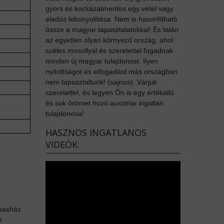
gyors és kockázatmentes egy vétel vagy
eladás lebonyolítása. Nem is hasonlítható
össze a magyar tapasztalatokkal! És talán
az egyetlen olyan környező ország, ahol
széles mosollyal és szeretettel fogadnak
minden új magyar tulajdonost. Ilyen
nyitottságot és elfogadást más országban
nem tapasztaltunk! (sajnos). Várjuk
szeretettel, és legyen Ön is egy értékálló
és sok örömet hozó ausztriai ingatlan
tulajdonosa!
HASZNOS INGATLANOS
VIDEÓK:
rsasház
r