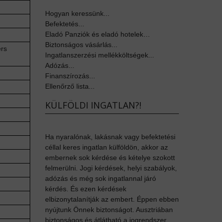
Hogyan keressünk...
Befektetés...
Eladó Panziók és eladó hotelek…
Biztonságos vásárlás...
ers
Ingatlanszerzési mellékköltségek...
Adózás...
Finanszírozás...
Ellenőrző lista...
KÜLFÖLDI INGATLAN?!
Ha nyaralónak, lakásnak vagy befektetési
céllal keres ingatlan külföldön, akkor az
embernek sok kérdése és kételye szokott
felmerülni. Jogi kérdések, helyi szabályok,
adózás és még sok ingatlannal járó
kérdés. És ezen kérdések
elbizonytalanítják az embert. Éppen ebben
nyújtunk Önnek biztonságot. Ausztriában
biztonságos és átlátható a jogrendszer,