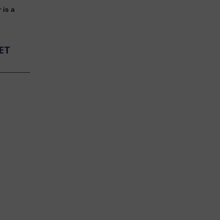
 is a
ET