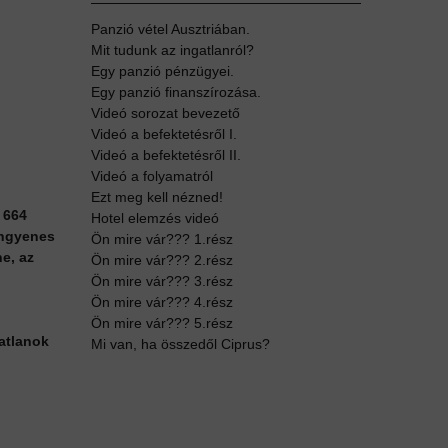
Panzió vétel Ausztriában.
Mit tudunk az ingatlanról?
Egy panzió pénzügyei.
Egy panzió finanszírozása.
Videó sorozat bevezető
Videó a befektetésről I.
Videó a befektetésről II.
Videó a folyamatról
Ezt meg kell nézned!
 664
Hotel elemzés videó
ingyenes
Ön mire vár??? 1.rész
e, az
Ön mire vár??? 2.rész
Ön mire vár??? 3.rész
Ön mire vár??? 4.rész
Ön mire vár??? 5.rész
atlanok
Mi van, ha összedől Ciprus?