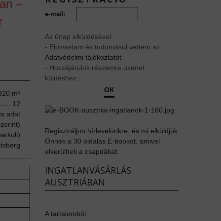
ban –
e-mail:
r
Az űrlap elküldésével:
- Elolvastam és tudomásul vettem az
Adatvédelmi tájékoztatót
.
- Hozzájárulok részemre üzenet
küldéshez.
OK
 320
m²
12
cs adat
zerint)
Regisztráljon hírlevelünkre, és mi elküldjük
parkoló
Önnek a 30 oldalas E-bookot, amivel
itsberg
elkerülheti a csapdákat:
INGATLANVÁSÁRLÁS
AUSZTRIÁBAN
A tartalomból: