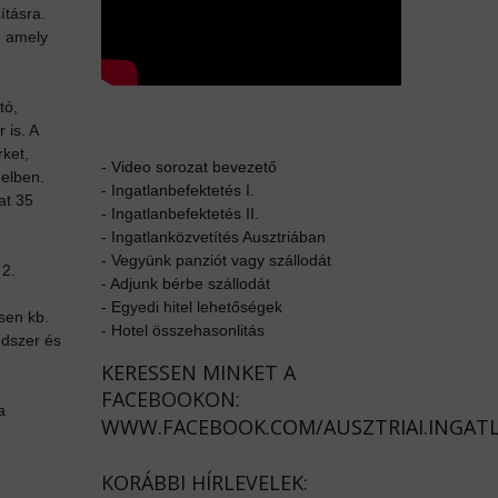
ításra.
, amely
tó,
 is. A
rket,
-
Video sorozat bevezető
zelben.
-
Ingatlanbefektetés I.
at 35
-
Ingatlanbefektetés II.
-
Ingatlanközvetítés Ausztriában
-
Vegyünk panziót vagy szállodát
 2.
-
Adjunk bérbe szállodát
-
Egyedi hitel lehetőségek
sen kb.
-
Hotel összehasonlitás
ndszer és
KERESSEN MINKET A
FACEBOOKON:
a
WWW.FACEBOOK.COM/AUSZTRIAI.INGAT
KORÁBBI HÍRLEVELEK: