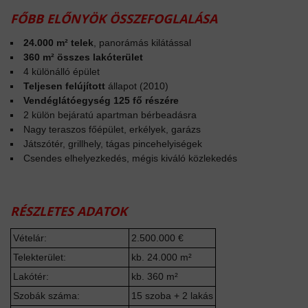
FŐBB ELŐNYÖK ÖSSZEFOGLALÁSA
24.000 m² telek
, panorámás kilátással
360 m² összes lakóterület
4 különálló épület
Teljesen felújított
állapot (2010)
Vendéglátóegység 125 fő részére
2 külön bejáratú apartman bérbeadásra
Nagy teraszos főépület, erkélyek, garázs
Játszótér, grillhely, tágas pincehelyiségek
Csendes elhelyezkedés, mégis kiváló közlekedés
RÉSZLETES ADATOK
Vételár:
2.500.000 €
Telekterület:
kb. 24.000 m²
Lakótér:
kb. 360 m²
Szobák száma:
15 szoba + 2 lakás