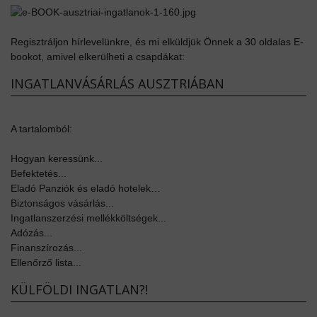
Regisztráljon hírlevelünkre, és mi elküldjük Önnek a 30 oldalas E-
bookot, amivel elkerülheti a csapdákat:
INGATLANVÁSÁRLÁS AUSZTRIÁBAN
A tartalomból:
Hogyan keressünk...
Befektetés...
Eladó Panziók és eladó hotelek…
Biztonságos vásárlás...
Ingatlanszerzési mellékköltségek...
Adózás...
Finanszírozás...
Ellenőrző lista...
KÜLFÖLDI INGATLAN?!