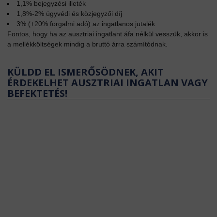
1,1% bejegyzési illeték
1,8%-2% ügyvédi és közjegyzői díj
3% (+20% forgalmi adó) az ingatlanos jutalék
Fontos, hogy ha az ausztriai ingatlant áfa nélkül vesszük, akkor is
a mellékköltségek mindig a bruttó árra számítódnak.
KÜLDD EL ISMERŐSÖDNEK, AKIT
ÉRDEKELHET AUSZTRIAI INGATLAN VAGY
BEFEKTETÉS!