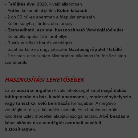
-
Felújítás éve: 2010
, kiváló állapotban
-
Fűtés
: központi olajfűtés
Külön lakások
- 2 db 50 m²-es apartman a főépület emeletén
- Külön konyha, fürdőszoba, erkély
-
Bérbeadható, azonnal hasznosítható
Vendéglátóépület
- Különálló épület 125 férőhellyel
- Rustikus stílusú bár és vendégtér
- Saját parkoló és nagy játszótér
Gazdasági épület / Istálló
- 2 szintes: alsó szinten állattartásra alkalmas tér, felső szinten
szénatároló
HASZNOSÍTÁSI LEHETŐSÉGEK
Ez az
ausztriai ingatlan
kiváló lehetőséget kínál
magánlakás,
többgenerációs ház, kiadó apartmanok, rendezvényhelyszín
vagy turisztikai célú beruházás
formájában. A meglévő
vendéglátó rész, a különálló lakások, és a hatalmas terület
különféle üzleti modellek alapjául szolgálhatnak.
A bérbeadásra
kész lakások és a vendégtér azonnali bevételt
biztosíthatnak
.