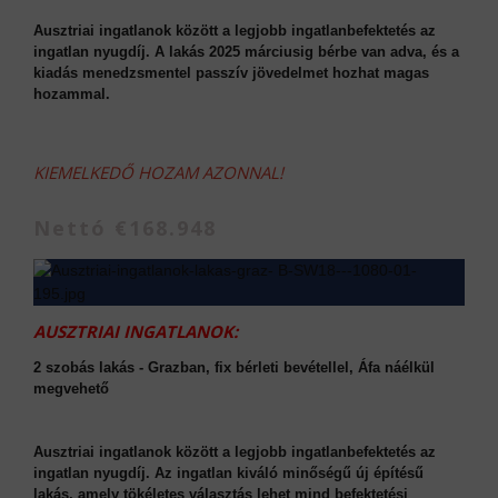
Ausztriai ingatlanok között a legjobb ingatlanbefektetés az
ingatlan nyugdíj. A lakás 2025 márciusig bérbe van adva, és a
kiadás menedzsmentel passzív jövedelmet hozhat magas
hozammal.
KIEMELKEDŐ HOZAM AZONNAL!
Nettó €168.948
AUSZTRIAI INGATLANOK:
2 szobás lakás - Grazban, fix bérleti bevétellel, Áfa náélkül
megvehető
Ausztriai ingatlanok között a legjobb ingatlanbefektetés az
ingatlan nyugdíj. Az ingatlan kiváló minőségű új építésű
lakás, amely tökéletes választás lehet mind befektetési