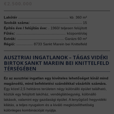
€2.500.000
Lakótér
kb. 360
m²
Szobák száma:
15
Építés éve / felújítás éve:
1960/ teljesen felújított
Fűtés:
központi/olaj
Extrák:
Garázs 60 m²
Régió:
8733 Sankt Marein bei Knittelfeld
AUSZTRIAI INGATLANOK – TÁGAS VIDÉKI
BIRTOK SANKT MAREIN BEI KNITTELFELD
TÉRSÉGÉBEN
Ez az ausztriai ingatlan egy kivételes lehetőséget kínál mind
magáncélú, mind befektetési szándékkal vásárlók számára.
Egy közel 2,5 hektáros területen négy különálló épület található,
köztük egy felújított lakóház, vendéglátóegység, különálló
lakások, valamint egy gazdasági épület. A lenyűgöző hegyvidéki
kilátás, a teljes nyugalom és a kiváló megközelíthetőség
különleges kombinációját nyújtja.