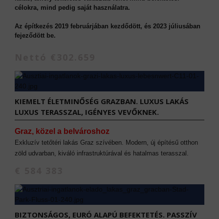
célokra, mind pedig saját használatra.
Az építkezés 2019 februárjában kezdődött, és 2023 júliusában
fejeződött be.
Nettó €302.659
KIEMELT ÉLETMINŐSÉG GRAZBAN. LUXUS LAKÁS
LUXUS TERASSZAL, IGÉNYES VEVŐKNEK.
Graz, közel a belvároshoz
Exkluzív tetőtéri lakás Graz szívében. Modern, új építésű otthon
zöld udvarban, kiváló infrastruktúrával és hatalmas terasszal.
€ 584 383
BIZTONSÁGOS, EURÓ ALAPÚ BEFEKTETÉS. PASSZÍV