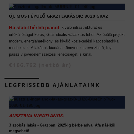
ÚJ, MOST ÉPÜLŐ GRAZI LAKÁSOK: 8020 GRAZ
Ha stabil bérleti piacot,
kiváló infrastruktúrát és
értékállóságot keres, Graz ideális választás lehet. Az épülő projekt
modern, energiahatékony, és kiváló közlekedési kapcsolatokkal
rendelkezik. A lakások kiadása könnyen kiszervezhető, így
passzív jövedelemszerzési lehetőséget is kínál.
€166.762 (nettó ár)
LEGFRISSEBB AJÁNLATAINK
AUSZTRIAI INGATLANOK:
3 szobás lakás - Grazban, 2025-ig bérbe adva, Áfa náélkül
megvehető