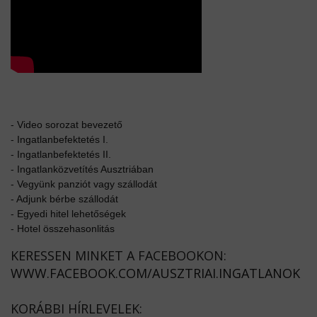
-
Video sorozat bevezető
-
Ingatlanbefektetés I.
-
Ingatlanbefektetés II.
-
Ingatlanközvetítés Ausztriában
-
Vegyünk panziót vagy szállodát
-
Adjunk bérbe szállodát
-
Egyedi hitel lehetőségek
-
Hotel összehasonlitás
KERESSEN MINKET A FACEBOOKON:
WWW.FACEBOOK.COM/AUSZTRIAI.INGATLANOK
KORÁBBI HÍRLEVELEK: