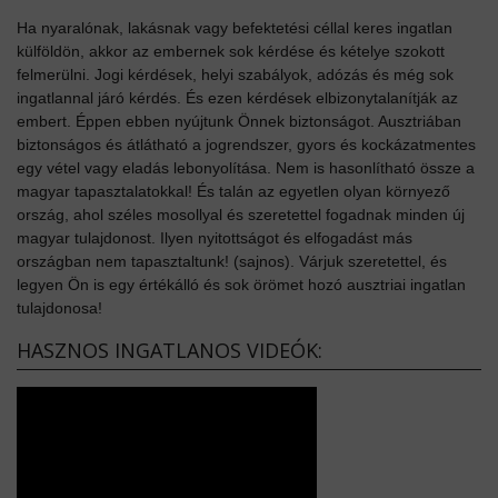
Ha nyaralónak, lakásnak vagy befektetési céllal keres ingatlan
külföldön, akkor az embernek sok kérdése és kételye szokott
felmerülni. Jogi kérdések, helyi szabályok, adózás és még sok
ingatlannal járó kérdés. És ezen kérdések elbizonytalanítják az
embert. Éppen ebben nyújtunk Önnek biztonságot. Ausztriában
biztonságos és átlátható a jogrendszer, gyors és kockázatmentes
egy vétel vagy eladás lebonyolítása. Nem is hasonlítható össze a
magyar tapasztalatokkal! És talán az egyetlen olyan környező
ország, ahol széles mosollyal és szeretettel fogadnak minden új
magyar tulajdonost. Ilyen nyitottságot és elfogadást más
országban nem tapasztaltunk! (sajnos). Várjuk szeretettel, és
legyen Ön is egy értékálló és sok örömet hozó ausztriai ingatlan
tulajdonosa!
HASZNOS INGATLANOS VIDEÓK: