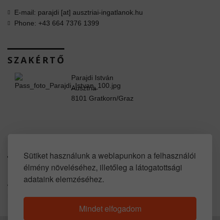
E-mail: parajdi [at] ausztriai-ingatlanok.hu
Phone: +43 664 7376 1399
SZAKÉRTŐ
Parajdi István
Ausztria
8101 Gratkorn/Graz
www.facebook.com/property.in.austria
Sütiket használunk a weblapunkon a felhasználói
élmény növeléséhez, illetőleg a látogatottsági
SOCIAL LINKS
adataink elemzéséhez.
www.youtube.com/user/propertyinaustria
https://www.huis-kopen-oostenrijk.com
Mindet elfogadom