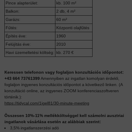
Pince alapterület:
kb. 100 m²
Balkon:
2 db, 4 m²
Garázs:
60 m²
Fűtés:
Központi olajfűtés
Építés éve:
1960
Felújítás éve:
2010
Havi üzemeltetési költség:
kb. 270 €
Keressen telefonon vagy foglaljon konzultációs időpontot:
+43 664 73761399
Amennyiben az ingatlan komolyan érdekli,
foglaljon ingyenes konzultációs időpontot a következő linken. (A
konzultáció online, az ingyenes ZOOM konferenciaszoftveren
történik.):
https://tidycal.com/1jgel81/30-minute-meeting
Összesen 10%-11% mellékköltséggel kell számolni ausztriai
ingatlanok vásárlása esetén az alábbiak szerint:
3,5% ingatlanszerzési adó