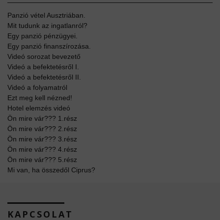
Panzió vétel Ausztriában.
Mit tudunk az ingatlanról?
Egy panzió pénzügyei.
Egy panzió finanszírozása.
Videó sorozat bevezető
Videó a befektetésről I.
Videó a befektetésről II.
Videó a folyamatról
Ezt meg kell nézned!
Hotel elemzés videó
Ön mire vár??? 1.rész
Ön mire vár??? 2.rész
Ön mire vár??? 3.rész
Ön mire vár??? 4.rész
Ön mire vár??? 5.rész
Mi van, ha összedől Ciprus?
KAPCSOLAT