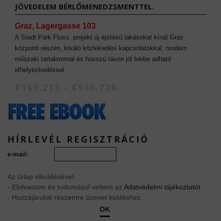
JÖVEDELEM BÉRLŐMENEDZSMENTTEL.
Graz, Lagergasse 103
A Stadt.Park.Fluss. projekt új építésű lakásokat kínál Graz
központi részén, kiváló közlekedési kapcsolatokkal, modern
műszaki tartalommal és hosszú távon jól bérbe adható
elhelyezkedéssel.
€169.213 - €546.726
HÍRLEVÉL REGISZTRÁCIÓ
e-mail:
Az űrlap elküldésével:
- Elolvastam és tudomásul vettem az
Adatvédelmi tájékoztatót
.
- Hozzájárulok részemre üzenet küldéshez.
OK