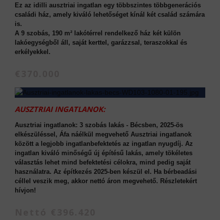
Ez az idilli ausztriai ingatlan egy többszintes többgenerációs
családi ház, amely kiváló lehetőséget kínál két család számára
is.
A 9 szobás, 190 m² lakótérrel rendelkező ház két külön
lakóegységből áll, saját kerttel, garázzsal, teraszokkal és
erkélyekkel.
€370.000
AUSZTRIAI INGATLANOK:
Ausztriai ingatlanok: 3 szobás lakás - Bécsben, 2025-ös
elkészüléssel, Áfa náélkül megvehető Ausztriai ingatlanok
között a legjobb ingatlanbefektetés az ingatlan nyugdíj. Az
ingatlan kiváló minőségű új építésű lakás, amely tökéletes
választás lehet mind befektetési célokra, mind pedig saját
használatra. Az építkezés 2025-ben készül el. Ha bérbeadási
céllel veszik meg, akkor nettó áron megvehető. Részletekért
hívjon!
Nettó €396.420