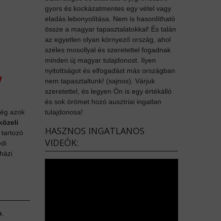
gyors és kockázatmentes egy vétel vagy
eladás lebonyolítása. Nem is hasonlítható
össze a magyar tapasztalatokkal! És talán
az egyetlen olyan környező ország, ahol
széles mosollyal és szeretettel fogadnak
minden új magyar tulajdonost. Ilyen
nyitottságot és elfogadást más országban
I
nem tapasztaltunk! (sajnos). Várjuk
szeretettel, és legyen Ön is egy értékálló
és sok örömet hozó ausztriai ingatlan
ség azok
tulajdonosa!
közeli
HASZNOS INGATLANOS
 tartozó
VIDEÓK:
di
sházi
n
,