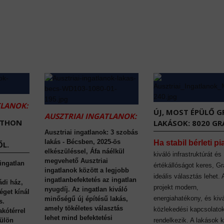
TLANOK:
ÚJ, MOST ÉPÜLŐ G
AUSZTRIAI INGATLANOK:
TTHON
LAKÁSOK: 8020 GR
Ausztriai ingatlanok: 3 szobás
lakás - Bécsben, 2025-ös
Ha stabil bérleti pi
L.
elkészüléssel, Áfa náélkül
kiváló infrastruktúrát és
megvehető Ausztriai
 ingatlan
értékállóságot keres, Gr
ingatlanok között a legjobb
ideális választás lehet.
ingatlanbefektetés az ingatlan
ádi ház,
projekt modern,
nyugdíj. Az ingatlan kiváló
éget kínál
energiahatékony, és kiv
minőségű új építésű lakás,
s.
amely tökéletes választás
közlekedési kapcsolato
akótérrel
lehet mind befektetési
külön
rendelkezik. A lakások 