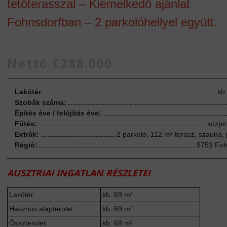
tetőterasszal – Kiemelkedő ajánlat
Fohnsdorfban – 2 parkolóhellyel együtt.
Nettó €288.000
Lakótér
kb
Szobák száma:
Építés éve / felújítás éve:
Fűtés:
közpo
Extrák:
2 parkoló, 112 m² terasz, szauna, 
Régió:
8753 Foh
AUSZTRIAI INGATLAN RÉSZLETEI
Lakótér
kb. 69 m²
Hasznos alapterület
kb. 69 m²
Összterület
kb. 69 m²