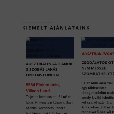
KIEMELT AJÁNLATAINK
AUSZTRIAI INGA
CSODÁLATOS O
AUSZTRIAI INGATLANOK:
NEM MESSZE
3 SZOBÁS LAKÁS
SZOMBATHELYTŐ
FINKENSTEINBEN
Ez az idilli ausztriai
9584 Finkenstein,
egy többszintes
Villach Land
többgenerációs csal
Teljesen berendezett, 61 m²-es
amely kiváló lehetős
lakás Finkenstein központjában,
két család számára i
A 9 szobás, 190 m² l
azonnal költözhető. Ideális
rendelkező ház két 
befektetés rövid- és hosszú