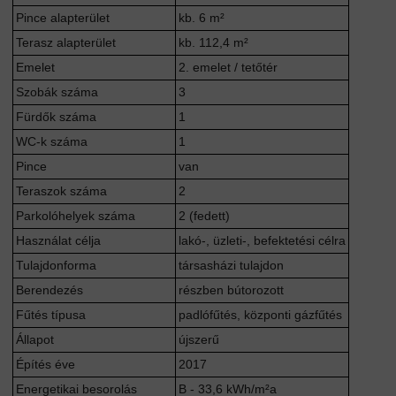
Pince alapterület
kb. 6 m²
Terasz alapterület
kb. 112,4 m²
Emelet
2. emelet / tetőtér
Szobák száma
3
Fürdők száma
1
WC-k száma
1
Pince
van
Teraszok száma
2
Parkolóhelyek száma
2 (fedett)
Használat célja
lakó-, üzleti-, befektetési célra
Tulajdonforma
társasházi tulajdon
Berendezés
részben bútorozott
Fűtés típusa
padlófűtés, központi gázfűtés
Állapot
újszerű
Építés éve
2017
Energetikai besorolás
B - 33,6 kWh/m²a