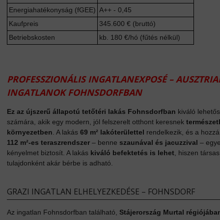
Energiahatékonyság (fGEE)
A++ - 0,45
Kaufpreis
345.600 € (bruttó)
Betriebskosten
kb. 180 €/hó (fűtés nélkül)
PROFESSZIONÁLIS INGATLANEXPOSÉ – AUSZTRIA
INGATLANOK FOHNSDORFBAN
Ez az újszerű állapotú tetőtéri lakás Fohnsdorfban
kiváló lehető
számára, akik egy modern, jól felszerelt otthont keresnek
természet
környezetben
. A lakás
69 m² lakóterülettel
rendelkezik, és a hozzá
112 m²-es teraszrendszer
– benne
szaunával és jacuzzival
– egye
kényelmet biztosít. A lakás
kiváló befektetés is lehet
, hiszen társa
tulajdonként akár bérbe is adható.
GRAZI INGATLAN ELHELYEZKEDÉSE – FOHNSDORF
Az ingatlan Fohnsdorfban található,
Stájerország Murtal régiójába