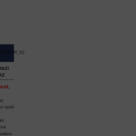
RAZI
AZ
acot,
az
 Az épülő
áló
kkal
kiadása