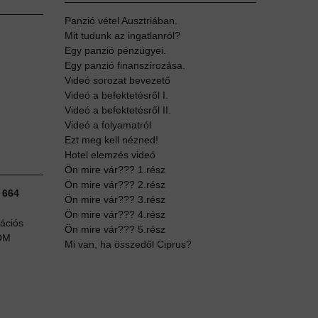
Panzió vétel Ausztriában.
Mit tudunk az ingatlanról?
Egy panzió pénzügyei.
Egy panzió finanszírozása.
Videó sorozat bevezető
Videó a befektetésről I.
Videó a befektetésről II.
Videó a folyamatról
Ezt meg kell nézned!
Hotel elemzés videó
Ön mire vár??? 1.rész
Ön mire vár??? 2.rész
 664
Ön mire vár??? 3.rész
Ön mire vár??? 4.rész
tációs
Ön mire vár??? 5.rész
OOM
Mi van, ha összedől Ciprus?