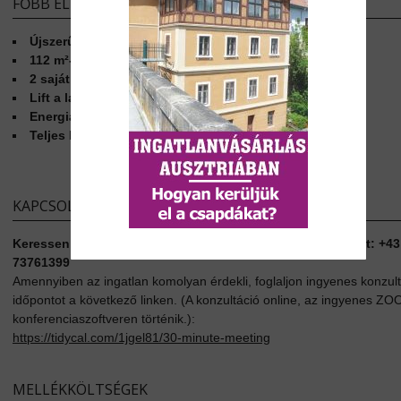
FŐBB ELŐNYÖK
Újszerű, 2017-es építésű
112 m²-es terasz szaunával és jacuzzival
2 saját fedett parkolóhely
Lift a lakásig
Energiahatékony: HWB B, fGEE A++
Teljes közművesítés, kiváló infrastruktúra
KAPCSOLATFELVÉTEL
Keressen telefonon vagy foglaljon konzultációs időpontot: +43
73761399
Amennyiben az ingatlan komolyan érdekli, foglaljon ingyenes konzul
időpontot a következő linken. (A konzultáció online, az ingyenes Z
konferenciaszoftveren történik.):
https://tidycal.com/1jgel81/30-minute-meeting
MELLÉKKÖLTSÉGEK