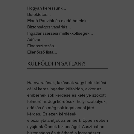
Hogyan keressünk...
Befektetés...
Eladó Panziók és eladó hotelek…
Biztonságos vásárlás...
Ingatlanszerzési mellékköltségek...
Adózás...
Finanszírozás...
Ellenőrző lista...
KÜLFÖLDI INGATLAN?!
Ha nyaralónak, lakásnak vagy befektetési
céllal keres ingatlan külföldön, akkor az
embernek sok kérdése és kételye szokott
felmerülni. Jogi kérdések, helyi szabályok,
adózás és még sok ingatlannal járó
kérdés. És ezen kérdések
elbizonytalanítják az embert. Éppen ebben
nyújtunk Önnek biztonságot. Ausztriában
biztonságos és átlátható a jogrendszer,