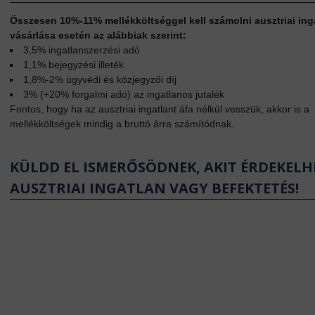
Összesen 10%-11% mellékköltséggel kell számolni ausztriai ing
vásárlása esetén az alábbiak szerint:
3,5% ingatlanszerzési adó
1,1% bejegyzési illeték
1,8%-2% ügyvédi és közjegyzői díj
3% (+20% forgalmi adó) az ingatlanos jutalék
Fontos, hogy ha az ausztriai ingatlant áfa nélkül vesszük, akkor is a
mellékköltségek mindig a bruttó árra számítódnak.
KÜLDD EL ISMERŐSÖDNEK, AKIT ÉRDEKELH
AUSZTRIAI INGATLAN VAGY BEFEKTETÉS!