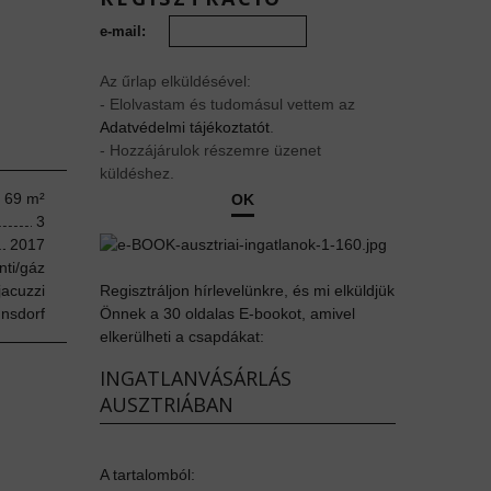
e-mail:
Az űrlap elküldésével:
- Elolvastam és tudomásul vettem az
Adatvédelmi tájékoztatót
.
- Hozzájárulok részemre üzenet
küldéshez.
. 69
m²
OK
3
2017
nti/gáz
jacuzzi
Regisztráljon hírlevelünkre, és mi elküldjük
nsdorf
Önnek a 30 oldalas E-bookot, amivel
elkerülheti a csapdákat:
INGATLANVÁSÁRLÁS
AUSZTRIÁBAN
A tartalomból: