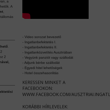
van, a
rhetők. A
nt
,
útállomás
-
Video sorozat bevezető
-
Ingatlanbefektetés I.
thető
.
-
Ingatlanbefektetés II.
 2
-
Ingatlanközvetítés Ausztriában
oz 2
-
Vegyünk panziót vagy szállodát
nával,
-
Adjunk bérbe szállodát
-
Egyedi hitel lehetőségek
-
Hotel összehasonlitás
KERESSEN MINKET A
FACEBOOKON:
ektetési
WWW.FACEBOOK.COM/AUSZTRIAI.INGAT
KORÁBBI HÍRLEVELEK: