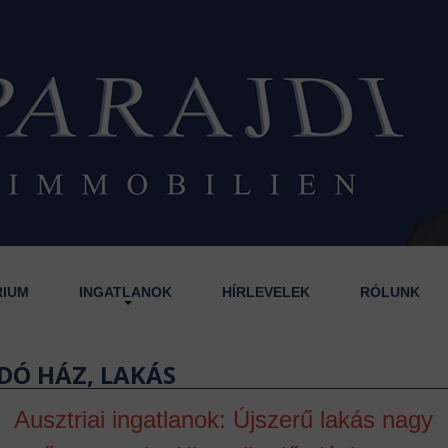
RIUM
INGATLANOK
HÍRLEVELEK
RÓLUNK
DÓ HÁZ, LAKÁS
Ausztriai ingatlanok: Újszerű lakás nagy