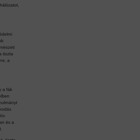
 hálózatot,
édelmi
bb
rmészeti
a tiszta
re, a
y a fák
elben
anulmányt
zkodás
tív
ban és a
t.