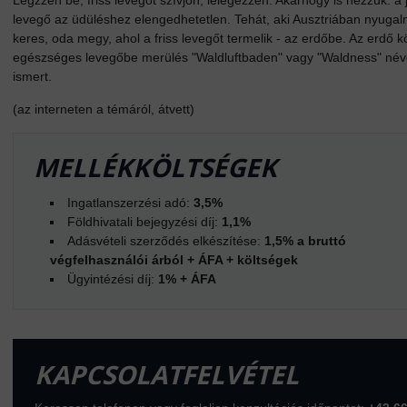
Légzzen be, friss levegőt szívjon, lélegezzen. Akárhogy is nézzük: a j
levegő az üdüléshez elengedhetetlen. Tehát, aki Ausztriában nyugal
keres, oda megy, ahol a friss levegőt termelik - az erdőbe. Az erdő kö
egészséges levegőbe merülés "Waldluftbaden" vagy "Waldness" né
ismert.
(az interneten a témáról, átvett)
MELLÉKKÖLTSÉGEK
Ingatlanszerzési adó:
3,5%
Földhivatali bejegyzési díj:
1,1%
Adásvételi szerződés elkészítése:
1,5% a bruttó
végfelhasználói árból + ÁFA + költségek
Ügyintézési díj:
1% + ÁFA
KAPCSOLATFELVÉTEL