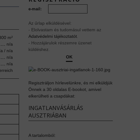
e-mail:
Az űrlap elküldésével:
- Elolvastam és tudomásul vettem az
Adatvédelmi tájékoztatót
.
300 m²
- Hozzájárulok részemre üzenet
n/a
küldéshez.
/a / n/a
OK
n/a
n/a
erreich
Regisztráljon hírlevelünkre, és mi elküldjük
Önnek a 30 oldalas E-bookot, amivel
elkerülheti a csapdákat:
INGATLANVÁSÁRLÁS
AUSZTRIÁBAN
A tartalomból: