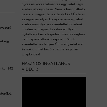
gyors és kockázatmentes egy vétel vagy
eladás lebonyolítása. Nem is hasonlítható
össze a magyar tapasztalatokkal! És talán
az egyetlen olyan környező ország, ahol
széles mosollyal és szeretettel fogadnak
agyszerű
minden új magyar tulajdonost. Ilyen
nyitottságot és elfogadást más országban
nem tapasztaltunk! (sajnos). Várjuk
let egy
szeretettel, és legyen Ön is egy értékálló
és sok örömet hozó ausztriai ingatlan
tulajdonosa!
HASZNOS INGATLANOS
VIDEÓK:
ér kb. 142
terület: