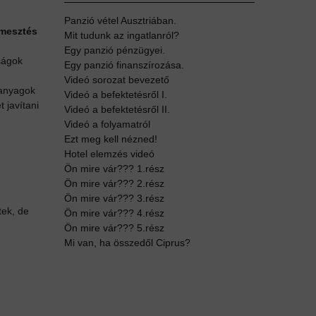
Panzió vétel Ausztriában.
rmesztés
Mit tudunk az ingatlanról?
Egy panzió pénzügyei.
tságok
Egy panzió finanszírozása.
Videó sorozat bevezető
panyagok
Videó a befektetésről I.
 javítani
Videó a befektetésről II.
Videó a folyamatról
Ezt meg kell nézned!
Hotel elemzés videó
Ön mire vár??? 1.rész
Ön mire vár??? 2.rész
Ön mire vár??? 3.rész
tek, de
Ön mire vár??? 4.rész
Ön mire vár??? 5.rész
Mi van, ha összedől Ciprus?