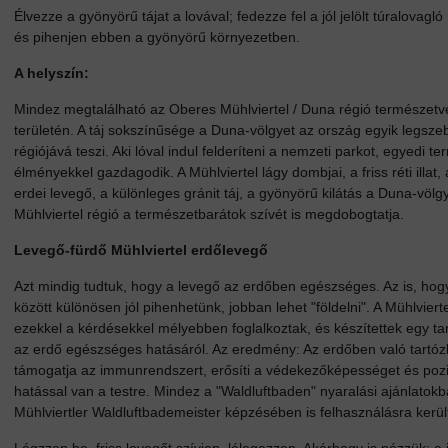
Élvezze a gyönyörű tájat a lovával; fedezze fel a jól jelölt túralovagló
és pihenjen ebben a gyönyörű környezetben.
A helyszín:
Mindez megtalálható az Oberes Mühlviertel / Duna régió természetv
területén. A táj sokszínűsége a Duna-völgyet az ország egyik legsze
régiójává teszi. Aki lóval indul felderíteni a nemzeti parkot, egyedi te
élményekkel gazdagodik. A Mühlviertel lágy dombjai, a friss réti illat, 
erdei levegő, a különleges gránit táj, a gyönyörű kilátás a Duna-völgy
Mühlviertel régió a természetbarátok szívét is megdobogtatja.
Levegő-fürdő Mühlviertel erdőlevegő
Azt mindig tudtuk, hogy a levegő az erdőben egészséges. Az is, hog
között különösen jól pihenhetünk, jobban lehet "földelni". A Mühlviert
ezekkel a kérdésekkel mélyebben foglalkoztak, és készítettek egy t
az erdő egészséges hatásáról. Az eredmény: Az erdőben való tartó
támogatja az immunrendszert, erősíti a védekezőképességet és pozi
hatással van a testre. Mindez a "Waldluftbaden" nyaralási ajánlatok
Mühlviertler Waldluftbademeister képzésében is felhasználásra kerül