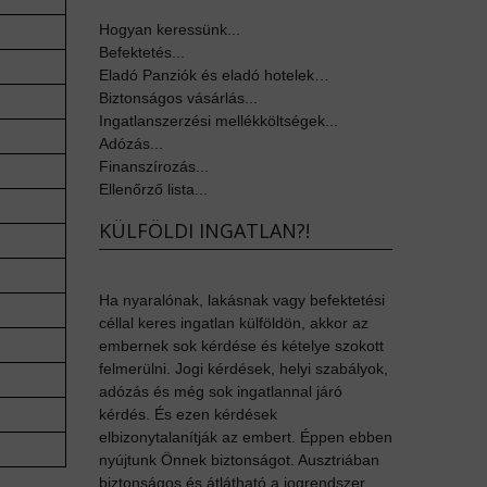
Hogyan keressünk...
Befektetés...
Eladó Panziók és eladó hotelek…
Biztonságos vásárlás...
Ingatlanszerzési mellékköltségek...
Adózás...
Finanszírozás...
Ellenőrző lista...
KÜLFÖLDI INGATLAN?!
Ha nyaralónak, lakásnak vagy befektetési
céllal keres ingatlan külföldön, akkor az
embernek sok kérdése és kételye szokott
felmerülni. Jogi kérdések, helyi szabályok,
adózás és még sok ingatlannal járó
kérdés. És ezen kérdések
elbizonytalanítják az embert. Éppen ebben
nyújtunk Önnek biztonságot. Ausztriában
biztonságos és átlátható a jogrendszer,