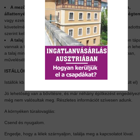
A mezőgazdaság típusa:
Eldöntheti, hogy
bioüzemeltetés,
állattenyésztés, dióolaj, komló,
bor, gyümölcs- vagy zöldségte
vagy ezek kombinációja legyen. Minden mezőgazdaság saját
követelményeivel és kihívásaival bír; a műveleteket először az adot
szerint kell elemzni.
A talaj elemzése:
A talaj elemzése fontos, hogy értse, milyen tá
vannak a talajban, mennyire sok vagy kevesebb van, és hogyan lehet
a talaj minőségét. Ez segít a megfelelő növények kiválasztásában,
művelésében, legeltetésében és a trágyázásban.
ISTÁLLÓK - LOVAK:
Istállók kb. 10 ló számára (a belső berendezés még nem készült el)
Jó lehetőség van a bővítésre, és már néhány építkezést engedélyez
még nem valósultak meg. Részletes információt szívesen adunk.
A környéken túralovaglás:
Csend és nyugalom.
Engedje, hogy a lélek szárnyaljon, találja meg a kapcsolatot lóval.