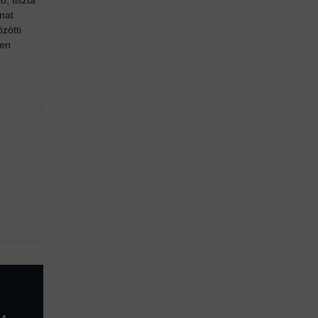
ó, tiszta
mat
zötti
ven