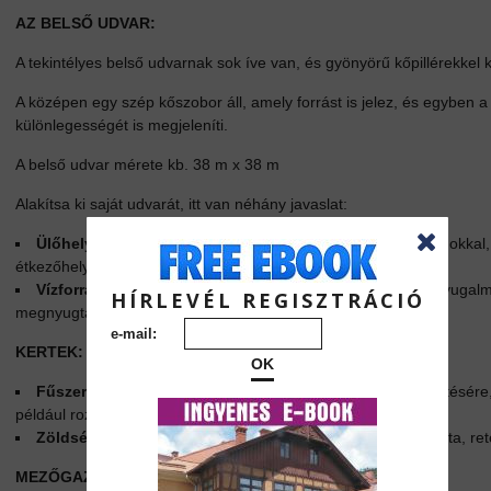
AZ BELSŐ UDVAR:
A tekintélyes belső udvarnak sok íve van, és gyönyörű kőpillérekkel k
A középen egy szép kőszobor áll, amely forrást is jelez, és egyben a
különlegességét is megjeleníti.
A belső udvar mérete kb. 38 m x 38 m
Alakítsa ki saját udvarát, itt van néhány javaslat:
Ülőhelyek:
Egy szép belső udvarbellett lehet beépíteni padokkal,
étkezőhelyiségekkel a étkezésekhez vagy csak az ellazulásra.
Vízforrások:
Egy kis szökőkút is biztosít majd akusztikus nyugalm
HÍRLEVÉL REGISZTRÁCIÓ
megnyugtató elemeként funkcionálhat.
e-mail:
KERTEK:
OK
Fűszerkert:
Az udvar jól alkalmas fűszernövények termesztésére,
például rozmaring, kakukkfű, bazsalikom, menta stb.
Zöldségkert:
kis zöldségkertek - paradicsom, paprika, saláta, ret
MEZŐGAZDASÁG: