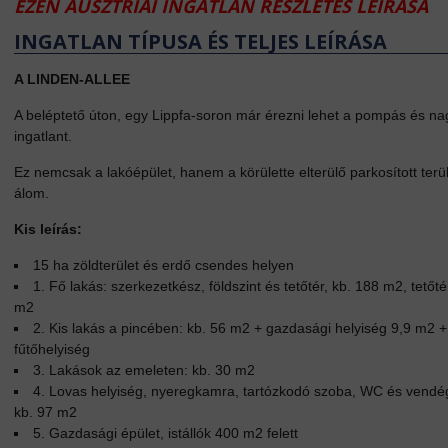
EZEN AUSZTRIAI INGATLAN RÉSZLETES LEÍRÁSA
INGATLAN TÍPUSA ÉS TELJES LEÍRÁSA
A LINDEN-ALLEE
A beléptető úton, egy Lippfa-soron már érezni lehet a pompás és n
ingatlant.
Ez nemcsak a lakóépület, hanem a körülette elterülő parkosított terü
álom.
Kis leírás:
15 ha zöldterület és erdő csendes helyen
1. Fő lakás: szerkezetkész, földszint és tetőtér, kb. 188 m2, tetőt
m2
2. Kis lakás a pincében: kb. 56 m2 + gazdasági helyiség 9,9 m2 +
fűtőhelyiség
3. Lakások az emeleten: kb. 30 m2
4. Lovas helyiség, nyeregkamra, tartózkodó szoba, WC és vendég
kb. 97 m2
5. Gazdasági épület, istállók 400 m2 felett