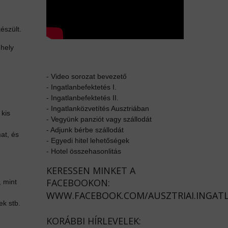
észült.
 hely
-
Video sorozat bevezető
-
Ingatlanbefektetés I.
-
Ingatlanbefektetés II.
-
Ingatlanközvetítés Ausztriában
 kis
-
Vegyünk panziót vagy szállodát
-
Adjunk bérbe szállodát
at, és
-
Egyedi hitel lehetőségek
-
Hotel összehasonlitás
KERESSEN MINKET A
FACEBOOKON:
 mint
WWW.FACEBOOK.COM/AUSZTRIAI.INGAT
ek stb.
KORÁBBI HÍRLEVELEK: