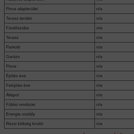
Pince alapterület
n/a
Terasz terület
n/a
Fürdőszoba
n/a
Terasz
n/a
Parkoló
n/a
Garázs
n/a
Pince
n/a
Építés éve
n/a
Felújítás éve
n/a
Állapot
n/a
Fűtési rendszer
n/a
Energia osztály
n/a
Rezsi költség bruttó
n/a