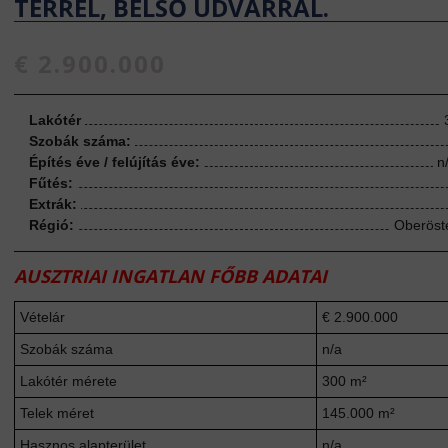
TÉRREL, BELSŐ UDVARRAL.
€ 2.900.000
Lakótér
Szobák száma:
Építés éve / felújítás éve:
n
Fűtés:
Extrák:
Régió:
Oberöst
AUSZTRIAI INGATLAN FŐBB ADATAI
Vételár
€ 2.900.000
Szobák száma
n/a
Lakótér mérete
300 m²
Telek méret
145.000 m²
Hasznos alapterület
n/a