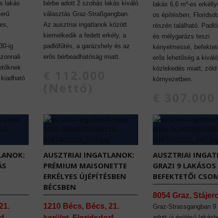
s lakás
bérbe adott 2 szobás lakás kiváló
lakás 6,6 m²-es erkélly
erű
választás Graz-Straßgangban.
os építésben, Floridsd
es,
Az ausztriai ingatlanok között
részén található. Padlóf
kiemelkedik a fedett erkély, a
és mélygarázs teszi
30-ig
padlófűtés, a garázshely és az
kényelmessé, befektet
azonnali
erős bérbeadhatóság miatt.
erős lehetőség a kiváló
etőknek
közlekedés miatt, zöld
€ 112.000
l kiadható
környezetben.
(Nettó)
€ 307.000
LANOK:
AUSZTRIAI INGATLANOK:
AUSZTRIAI INGAT
ÁS
PRÉMIUM MAISONETTE
GRAZI 9 LAKÁSOS
ERKÉLYES ÚJÉPÍTÉSBEN
BEFEKTETŐI CSO
BÉCSBEN
8054 Graz, Stájer
21.
1210 Bécs, Bécs, 21.
Graz-Strassgangban 9
rf
kerület, Floridsdorf
adott új építésű lakásbó