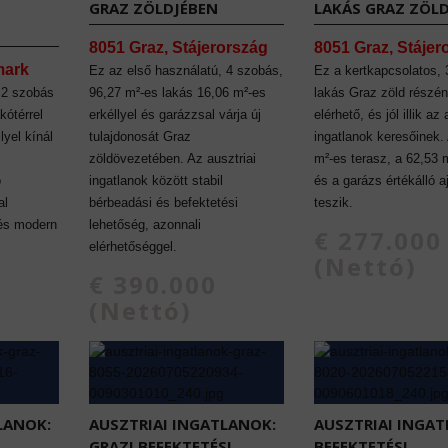
GRAZ ZÖLDJÉBEN
LAKÁS GRAZ ZÖL
8051 Graz, Stájerország
8051 Graz, Stájer
mark
Ez az első használatú, 4 szobás,
Ez a kertkapcsolatos,
 2 szobás
96,27 m²-es lakás 16,06 m²-es
lakás Graz zöld részé
kótérrel
erkéllyel és garázzsal várja új
elérhető, és jól illik az 
lyel kínál
tulajdonosát Graz
ingatlanok keresőinek.
zöldövezetében. Az ausztriai
m²-es terasz, a 62,53 
ó
ingatlanok között stabil
és a garázs értékálló a
al
bérbeadási és befektetési
teszik.
 és modern
lehetőség, azonnali
€ 277.000
elérhetőséggel.
(Nettó)
€ 390.000
(Nettó)
LANOK:
AUSZTRIAI INGATLANOK:
AUSZTRIAI INGAT
GRAZI BEFEKTETÉSI
BEFEKTETÉSI