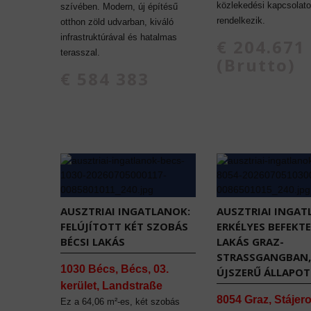
közlekedési kapcsolato
szívében. Modern, új építésű
rendelkezik.
otthon zöld udvarban, kiváló
infrastruktúrával és hatalmas
€ 204.671
terasszal.
(Brutto)
€ 584 383
AUSZTRIAI INGATLANOK:
AUSZTRIAI INGAT
FELÚJÍTOTT KÉT SZOBÁS
ERKÉLYES BEFEKTE
BÉCSI LAKÁS
LAKÁS GRAZ-
STRASSGANGBAN,
1030 Bécs, Bécs, 03.
ÚJSZERŰ ÁLLAPO
kerület, Landstraße
8054 Graz, Stájer
Ez a 64,06 m²-es, két szobás