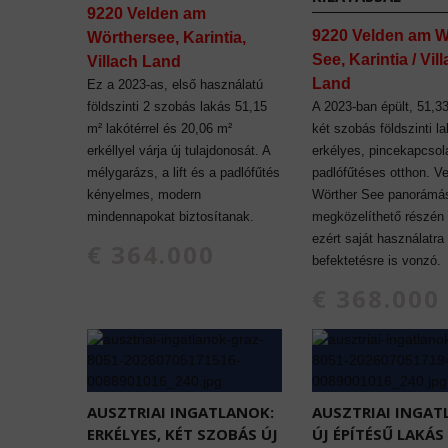
9220 Velden am
9220 Velden am W
Wörthersee, Karintia,
See, Karintia / Vil
Villach Land
Land
Ez a 2023-as, első használatú
földszinti 2 szobás lakás 51,15
A 2023-ban épült, 51,3
m² lakótérrel és 20,06 m²
két szobás földszinti l
erkéllyel várja új tulajdonosát. A
erkélyes, pincekapcsol
mélygarázs, a lift és a padlófűtés
padlófűtéses otthon. V
kényelmes, modern
Wörther See panorámás
mindennapokat biztosítanak.
megközelíthető részén t
ezért saját használatra
€ 364.000
befektetésre is vonzó.
€ 368.000
AUSZTRIAI INGATLANOK:
AUSZTRIAI INGAT
ERKÉLYES, KÉT SZOBÁS ÚJ
ÚJ ÉPÍTÉSŰ LAKÁ