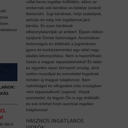
céllal keres ingatlan külföldön, akkor az
embernek sok kérdése és kételye szokott
váló
felmerülni. Jogi kérdések, helyi szabályok,
triai
adózás és még sok ingatlannal járó
nösen
kérdés. És ezen kérdések
fektetéssé
elbizonytalanítják az embert. Éppen ebben
nyújtunk Önnek biztonságot. Ausztriában
biztonságos és átlátható a jogrendszer,
gyors és kockázatmentes egy vétel vagy
eladás lebonyolítása. Nem is hasonlítható
össze a magyar tapasztalatokkal! És talán
az egyetlen olyan környező ország, ahol
széles mosollyal és szeretettel fogadnak
minden új magyar tulajdonost. Ilyen
nyitottságot és elfogadást más országban
LANOK:
nem tapasztaltunk! (sajnos). Várjuk
AKÁS
szeretettel, és legyen Ön is egy értékálló
és sok örömet hozó ausztriai ingatlan
tulajdonosa!
21.
rf
HASZNOS INGATLANOS
ás bécsi
VIDEÓK: