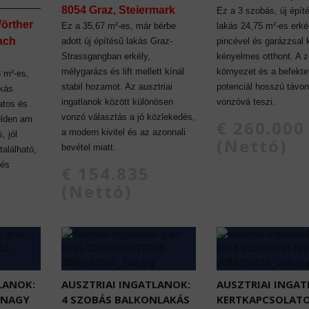
8054 Graz, Steiermark
Ez a 3 szobás, új építé
örther
Ez a 35,67 m²-es, már bérbe
lakás 24,75 m²-es erkél
lach
adott új építésű lakás Graz-
pincével és garázzsal 
Strassgangban erkély,
kényelmes otthont. A z
mélygarázs és lift mellett kínál
környezet és a befekte
3 m²-es,
stabil hozamot. Az ausztriai
potenciál hosszú távon
akás
ingatlanok között különösen
vonzóvá teszi.
atos és
vonzó választás a jó közlekedés,
elden am
€ 260.000
a modern kivitel és az azonnali
, jól
(Nettó)
bevétel miatt.
alálható,
 és
€ 154.835
(Nettó)
LANOK:
AUSZTRIAI INGATLANOK:
AUSZTRIAI INGAT
S NAGY
4 SZOBÁS BALKONLAKÁS
KERTKAPCSOLATO