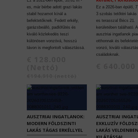
Ez a 2022-ben épült, 35,61 m²-
es, már bérbe adott grazi lakás
Ez a 2026-ban épülő, 7
stabil hozamot kínál a
3 szobás tetőtéri lakás
befektetőknek. Fedett erkély,
es terasszal Bécs 21.
garázsbeálló, padlófűtés és
kerületében található. 
kiváló közlekedés teszi
ausztriai ingatlanok pi
különösen vonzóvá, hosszú
otthonnak és befekteté
távon is megfontolt választássá.
vonzó, kiváló választá
családoknak.
€ 128.000
€ 640.000
(Nettó)
€194.910 (nettó)
AUSZTRIAI INGATLANOK:
AUSZTRIAI INGAT
MODERN FÖLDSZINTI
EXKLUZÍV FÖLDSZ
LAKÁS TÁGAS ERKÉLLYEL
LAKÁS VELDENBE
KILÁTÁSSAL