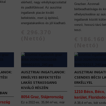
kkal
elérhető, nagy erkélykapcsolattal
Grazban. Azonnali
és padlófűtéssel. Az ausztriai
bérbeadhatósága és ki
ingatlanok piacán kiváló
elhelyezkedése az ausz
befektetés, mert új építésű,
ingatlanok között külö
energiatakarékos és jól kiadható.
vonzó, hosszú távú be
teszi.
€ 296.370
(Nettó)
€ 186.160
(Nettó)
LANOK:
AUSZTRIAI INGATLANOK:
AUSZTRIAI INGAT
TÉSI
ERKÉLYES BEFEKTETÉSI
CSENDES BÉCSI L
LAKÁS STRASSGANG K
ERKÉLLYEL
IVÁLÓ RÉSZÉN
1210 Bécs, Bécs, 
TBAN
8054 Graz, Stájerország
kerület, Floridsdo
ország
Ez a 2022-es, 35,84 m²-es, már
A 38,4 m²-es, két szob