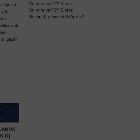
Ön mire vár??? 4.rész
sű graz-i
Ön mire vár??? 5.rész
lyel,
Mi van, ha összedől Ciprus?
kínál
öldövezeti
tési
 is igazán
LANOK:
S ÚJ