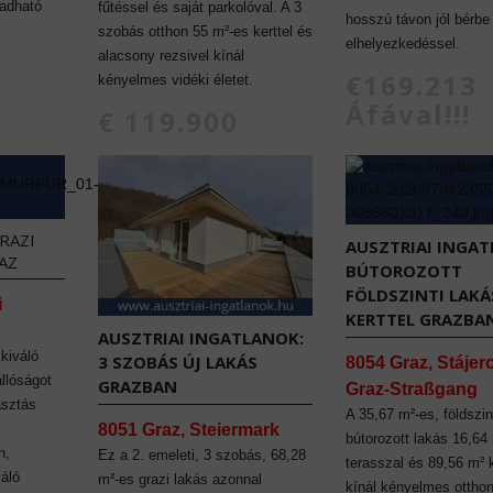
 adható
fűtéssel és saját parkolóval. A 3
hosszú távon jól bérbe
szobás otthon 55 m²-es kerttel és
elhelyezkedéssel.
alacsony rezsivel kínál
€169.213
kényelmes vidéki életet.
Áfával!!!
€ 119.900
RAZI
AUSZTRIAI INGAT
AZ
BÚTOROZOTT
FÖLDSZINTI LAKÁ
i
KERTTEL GRAZBA
AUSZTRIAI INGATLANOK:
 kiváló
3 SZOBÁS ÚJ LAKÁS
8054 Graz, Stájer
állóságot
GRAZBAN
Graz-Straßgang
asztás
A 35,67 m²-es, földszint
8051 Graz, Steiermark
bútorozott lakás 16,64
n,
Ez a 2. emeleti, 3 szobás, 68,28
terasszal és 89,56 m² k
váló
m²-es grazi lakás azonnal
kínál kényelmes otthon