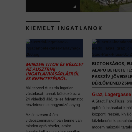
KIEMELT INGATLANOK
BIZTONSÁGOS, E
MINDEN TITOK ÉS RÉSZLET
AZ AUSZTRIAI
ALAPÚ BEFEKTETÉ
INGATLANVÁSÁRLÁSRÓL
PASSZÍV JÖVEDEL
ÉS BEFEKTETÉSRŐL.
BÉRLŐMENEDZSME
Aki tervezi Ausztria ingatlan
vásárlását, annak kötelező ez a
Graz, Lagergasse
24 videóból álló, teljes folyamatot
A Stadt.Park.Fluss. pro
részletesen elmagyarázó anyag.
építésű lakásokat kíná
központi részén, kiváló
Az összesen 4 óra
videószemináriumban benne van
közlekedési kapcsolato
minden apró részlet, amire
modern műszaki tartal
figyelni kell az ausztriai ingatlan