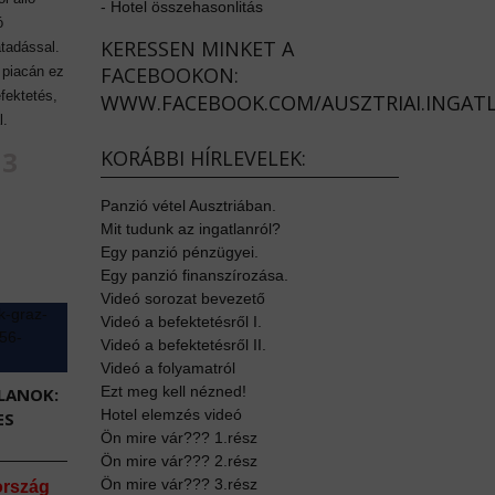
-
Hotel összehasonlitás
ó
KERESSEN MINKET A
tadással.
FACEBOOKON:
 piacán ez
efektetés,
WWW.FACEBOOK.COM/AUSZTRIAI.INGAT
l.
83
KORÁBBI HÍRLEVELEK:
Panzió vétel Ausztriában.
Mit tudunk az ingatlanról?
Egy panzió pénzügyei.
Egy panzió finanszírozása.
Videó sorozat bevezető
Videó a befektetésről I.
Videó a befektetésről II.
Videó a folyamatról
Ezt meg kell nézned!
LANOK:
Hotel elemzés videó
ES
Ön mire vár??? 1.rész
Ön mire vár??? 2.rész
Ön mire vár??? 3.rész
ország