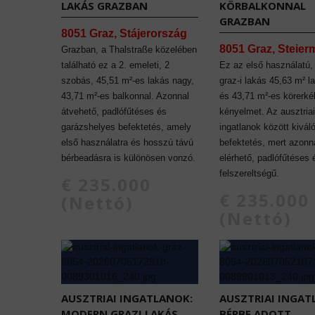
LAKÁS GRAZBAN
KÖRBALKONNAL
GRAZBAN
8051 Graz, Stájerország
8051 Graz, Steier
Grazban, a Thalstraße közelében
található ez a 2. emeleti, 2
Ez az első használatú,
szobás, 45,51 m²-es lakás nagy,
graz-i lakás 45,63 m² la
43,71 m²-es balkonnal. Azonnal
és 43,71 m²-es körerkél
átvehető, padlófűtéses és
kényelmet. Az ausztriai
garázshelyes befektetés, amely
ingatlanok között kivál
első használatra és hosszú távú
befektetés, mert azonn
bérbeadásra is különösen vonzó.
elérhető, padlófűtéses
felszereltségű.
€ 235.000
€ 235.000
(Nettó)
(Nettó)
AUSZTRIAI INGATLANOK:
AUSZTRIAI INGAT
MODERN GRAZI LAKÁS
BÉRBE ADOTT