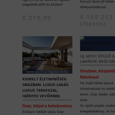
hosszú távon jól bérbe
megvétele előtt és közben!
elhelyezkedéssel.
€ 169 213
€ 219,99
(Netto)
ÚJ, MOST ÉPÜLŐ G
LAKÁSOK: 8020 GR
Grazban, központ
fekvéssel
KIEMELT ÉLETMINŐSÉG
Ha stabil bérleti piacot,
GRAZBAN. LUXUS LAKÁS
infrastruktúrát és érték
LUXUS TERASSZAL,
keres, Graz ideális vál
IGÉNYES VEVŐKNEK.
lehet.
Az épülő projekt moder
Graz, közel a belvároshoz
energiahatékony, és ki
Exkluzív tetőtéri lakás Graz