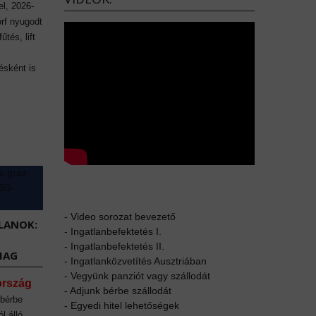
el, 2026-
orf nyugodt
űtés, lift
ésként is
-
Video sorozat bevezető
LANOK:
-
Ingatlanbefektetés I.
-
Ingatlanbefektetés II.
MAG
-
Ingatlanközvetítés Ausztriában
-
Vegyünk panziót vagy szállodát
ország
-
Adjunk bérbe szállodát
 bérbe
-
Egyedi hitel lehetőségek
l álló