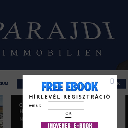
RIUM
INGATLANOK
HÍRLEVELEK
RÓLUNK
HÍRLEVÉL REGISZTRÁCIÓ
CSALÁDI
e-mail:
HÁZAK
OK
NYARALÓK