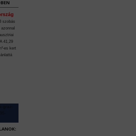
DBEN
ország
 3 szobás
n azonnal
ausztriai
 A 41,29
m²-es kert
jánlattá
LANOK: