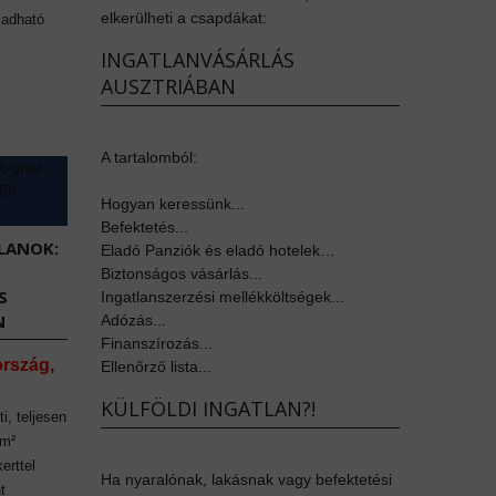
elkerülheti a csapdákat:
 adható
INGATLANVÁSÁRLÁS
AUSZTRIÁBAN
A tartalomból:
Hogyan keressünk...
Befektetés...
LANOK:
Eladó Panziók és eladó hotelek…
Biztonságos vásárlás...
S
Ingatlanszerzési mellékköltségek...
N
Adózás...
Finanszírozás...
ország,
Ellenőrző lista...
KÜLFÖLDI INGATLAN?!
i, teljesen
 m²
erttel
Ha nyaralónak, lakásnak vagy befektetési
t