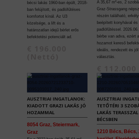
A 35,67 m²-es, 2 szobá
bécsi lakás 1960-ban épült, 2018-
Graz-Strassgang népsz
ban felújított, és padlófűtéses
részén található, erkély
komfortot kínál. Az U3
beépített konyhával és
közelsége, a lift és a
padlófűtéssel. 2026.06.
határozatlan idejű bérlet erős
bérbe van adva, ezért 
befektetési potenciált ad.
hozamot kereső befekt
€ 196.000
ideális, rendezett és jó
(Nettó)
választás.
€ 112.000
(Nettó)
AUSZTRIAI INGATLANOK:
AUSZTRIAI INGAT
KIADOTT GRAZI LAKÁS JÓ
TETŐTÉRI 3 SZOB
HOZAMMAL
LAKÁS TERASSZAL
BÉCSBEN
8054 Graz, Steiermark,
1210 Bécs, Bécs, 
Graz
kerület, Floridsdo