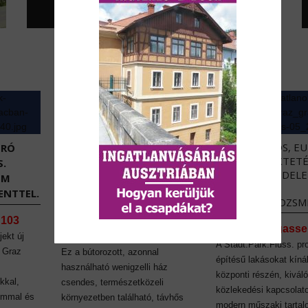
BIZTONSÁGOS, E
URÓ
ALAPÚ BEFEKTETÉ
AUSZTRIAI INGATLANOK:
S.
PASSZÍV JÖVEDEL
BÁJOS HÁZ WENIGZELL
EM
TELJES
CSENDES RÉSZÉN
NTTEL.
BÉRLŐMENEDZSM
8254 Wenigzell, Hartberg-
 103
Graz, Lagergasse
Fürstenfeld, Stájerország
jekt új
A Stadt.Park.Fluss. pro
l Graz
Ez a bútorozott, azonnal
építésű lakásokat kíná
használható wenigzelli ház
központi részén, kiváló
kkal,
csendes, természetközeli
közlekedési kapcsolato
ommal és
környezetben található, távhős
modern műszaki tarta