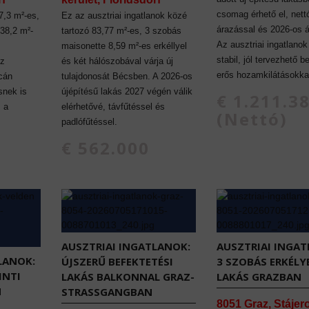
csomag érhető el, nett
7,3 m²-es,
Ez az ausztriai ingatlanok közé
árazással és 2026-os á
 38,2 m²-
tartozó 83,77 m²-es, 3 szobás
Az ausztriai ingatlanok
maisonette 8,59 m²-es erkéllyel
stabil, jól tervezhető b
Az
és két hálószobával várja új
erős hozamkilátásokka
acán
tulajdonosát Bécsben. A 2026-os
snek is
újépítésű lakás 2027 végén válik
€ 1.211.3
s a
elérhetővé, távfűtéssel és
(Nettó)
padlófűtéssel.
€ 562.000
AUSZTRIAI INGATLANOK:
AUSZTRIAI INGAT
LANOK:
ÚJSZERŰ BEFEKTETÉSI
3 SZOBÁS ERKÉLY
INTI
LAKÁS BALKONNAL GRAZ-
LAKÁS GRAZBAN
N
STRASSGANGBAN
8051 Graz, Stájer