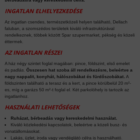
INGATLAN ELHELYEZKEDÉSE
Az ingatlan csendes, természetközeli helyen található, Dellach
faluban, a szomszédos területek kiváló infrastruktúrával
rendelkeznek, többek között Spar szupermarket, pékség és közeli
éttermek.
AZ INGATLAN RÉSZEI
A ház négy szintet foglal magában: pince, földszint, első emelet
és padlás.
Összesen hat szoba áll rendelkezésre, beleértve a
nagy nappalit, konyhát, hálószobákat és fürdőszobákat.
A
földszinten található a terasz és a kert, a pince körülbelül 20 m²-
es, míg a garázs 50 m²-t foglal el. Két parkolóhely is tartozik az
ingatlanhoz.
HASZNÁLATI LEHETŐSÉGEK
Ruházat, bérbeadás vagy kereskedelmi használat.
Kiváló közlekedési kapcsolatok, beleértve a közeli busz- és
vonatállomásokat.
Lakás, üzlet, iroda vagy vendéglátó célra is használható.