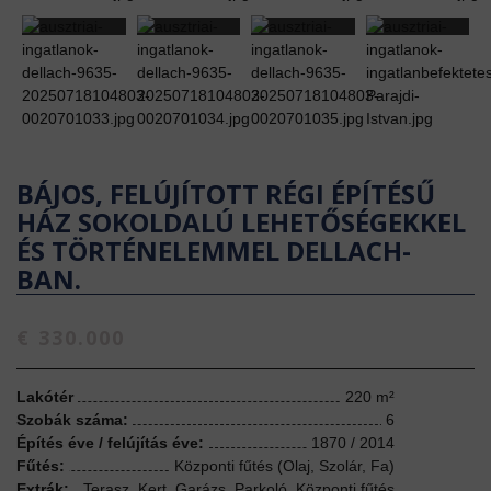
BÁJOS, FELÚJÍTOTT RÉGI ÉPÍTÉSŰ
HÁZ SOKOLDALÚ LEHETŐSÉGEKKEL
ÉS TÖRTÉNELEMMEL DELLACH-
BAN.
€ 330.000
Lakótér
220 m²
Szobák száma:
6
Építés éve / felújítás éve:
1870 / 2014
Fűtés:
Központi fűtés (Olaj, Szolár, Fa)
Extrák:
Terasz, Kert, Garázs, Parkoló, Központi fűtés