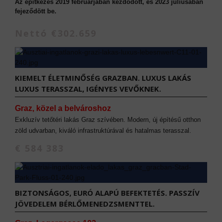
Az építkezés 2019 februárjában kezdődött, és 2023 júliusában
fejeződött be.
Nettó €302.659
KIEMELT ÉLETMINŐSÉG GRAZBAN. LUXUS LAKÁS
LUXUS TERASSZAL, IGÉNYES VEVŐKNEK.
Graz, közel a belvároshoz
Exkluzív tetőtéri lakás Graz szívében. Modern, új építésű otthon
zöld udvarban, kiváló infrastruktúrával és hatalmas terasszal.
€ 584 383
BIZTONSÁGOS, EURÓ ALAPÚ BEFEKTETÉS. PASSZÍV
JÖVEDELEM BÉRLŐMENEDZSMENTTEL.