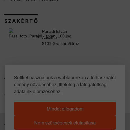
SZAKÉRTŐ
Parajdi István
Ausztria
8101 Gratkorn/Graz
www.facebook.com/property.in.austria
Sütiket használunk a weblapunkon a felhasználói
élmény növeléséhez, illetőleg a látogatottsági
SOCIAL LINKS
adataink elemzéséhez.
www.youtube.com/user/propertyinaustria
https://www.huis-kopen-oostenrijk.com
Mindet elfogadom
Nem szükségesek elutasítása
© 2016 -
2026
Parajdi Immobilien. All Rights Reserved.