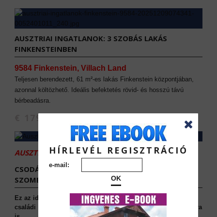
AUSZTRIAI INGATLANOK: 3 SZOBÁS LAKÁS
FINKENSTEINBEN
9584 Finkenstein, Villach Land
Teljesen berendezett, 61 m²-es lakás Finkenstein központjában,
azonnal költözhető. Ideális befektetés rövid- és hosszú távú
bérbeadásra.
€ 179.000
HÍRLEVÉL REGISZTRÁCIÓ
AUSZTRIAI INGATLANOK:
e-mail:
CSODÁLATOS OTTHON NEM MESSZE
OK
SZOMBATHELYTŐL.
Ez az idilli ausztriai ingatlan egy többszintes többgenerációs
családi ház, amely kiváló lehetőséget kínál két család számára
is.