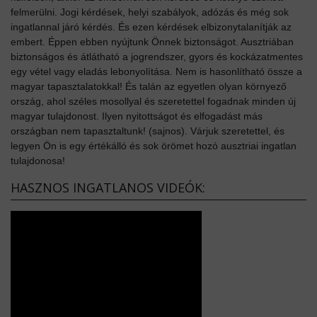
felmerülni. Jogi kérdések, helyi szabályok, adózás és még sok
ingatlannal járó kérdés. És ezen kérdések elbizonytalanítják az
embert. Éppen ebben nyújtunk Önnek biztonságot. Ausztriában
biztonságos és átlátható a jogrendszer, gyors és kockázatmentes
egy vétel vagy eladás lebonyolítása. Nem is hasonlítható össze a
magyar tapasztalatokkal! És talán az egyetlen olyan környező
ország, ahol széles mosollyal és szeretettel fogadnak minden új
magyar tulajdonost. Ilyen nyitottságot és elfogadást más
országban nem tapasztaltunk! (sajnos). Várjuk szeretettel, és
legyen Ön is egy értékálló és sok örömet hozó ausztriai ingatlan
tulajdonosa!
HASZNOS INGATLANOS VIDEÓK: