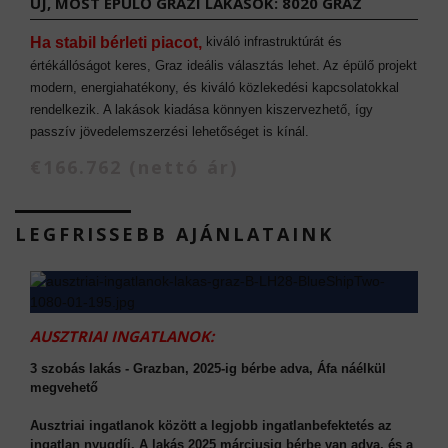
ÚJ, MOST ÉPÜLŐ GRAZI LAKÁSOK: 8020 GRAZ
Ha stabil bérleti piacot,
kiváló infrastruktúrát és
értékállóságot keres, Graz ideális választás lehet. Az épülő projekt
modern, energiahatékony, és kiváló közlekedési kapcsolatokkal
rendelkezik. A lakások kiadása könnyen kiszervezhető, így
passzív jövedelemszerzési lehetőséget is kínál.
€166.762 (nettó ár)
LEGFRISSEBB AJÁNLATAINK
AUSZTRIAI INGATLANOK:
3 szobás lakás - Grazban, 2025-ig bérbe adva, Áfa náélkül
megvehető
Ausztriai ingatlanok között a legjobb ingatlanbefektetés az
ingatlan nyugdíj. A lakás 2025 márciusig bérbe van adva, és a