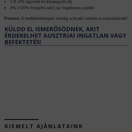
1,8–2% ügyvédi és közjegyzői díj
3% (+20% forgalmi adó) az ingatlanos jutalék
Fontos:
A mellékköltségek mindig a bruttó vételárra számítódnak!
KÜLDD EL ISMERŐSÖDNEK, AKIT
ÉRDEKELHET AUSZTRIAI INGATLAN VAGY
BEFEKTETÉS!
KIEMELT AJÁNLATAINK