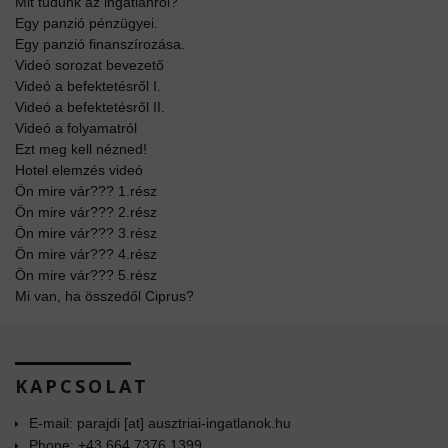
Mit tudunk az ingatlanról?
Egy panzió pénzügyei.
Egy panzió finanszírozása.
Videó sorozat bevezető
Videó a befektetésről I.
Videó a befektetésről II.
Videó a folyamatról
Ezt meg kell nézned!
Hotel elemzés videó
Ön mire vár??? 1.rész
Ön mire vár??? 2.rész
Ön mire vár??? 3.rész
Ön mire vár??? 4.rész
Ön mire vár??? 5.rész
Mi van, ha összedől Ciprus?
KAPCSOLAT
E-mail: parajdi [at] ausztriai-ingatlanok.hu
Phone: +43 664 7376 1399