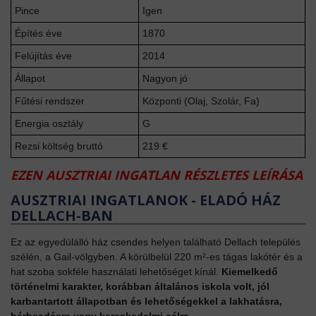
Pince
Igen
Építés éve
1870
Felújítás éve
2014
Állapot
Nagyon jó
Fűtési rendszer
Központi (Olaj, Szolár, Fa)
Energia osztály
G
Rezsi költség bruttó
219 €
EZEN AUSZTRIAI INGATLAN RÉSZLETES LEÍRÁSA
AUSZTRIAI INGATLANOK - ELADÓ HÁZ
DELLACH-BAN
Ez az egyedülálló ház csendes helyen található Dellach település
szélén, a Gail-völgyben. A körülbelül 220 m²-es tágas lakótér és a
hat szoba sokféle használati lehetőséget kínál.
Kiemelkedő
történelmi karakter, korábban általános iskola volt, jól
karbantartott állapotban és lehetőségekkel a lakhatásra,
bérbeadásra vagy kereskedelmi célra.