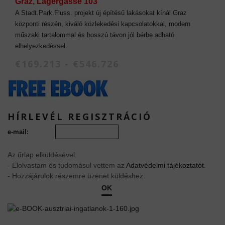
Graz, Lagergasse 103
A Stadt.Park.Fluss. projekt új építésű lakásokat kínál Graz
központi részén, kiváló közlekedési kapcsolatokkal, modern
műszaki tartalommal és hosszú távon jól bérbe adható
elhelyezkedéssel.
€169.213 - €546.726
HÍRLEVÉL REGISZTRÁCIÓ
e-mail:
Az űrlap elküldésével:
- Elolvastam és tudomásul vettem az
Adatvédelmi tájékoztatót
.
- Hozzájárulok részemre üzenet küldéshez.
OK