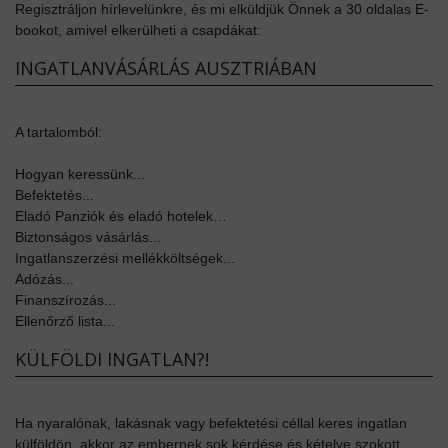
Regisztráljon hírlevelünkre, és mi elküldjük Önnek a 30 oldalas E-
bookot, amivel elkerülheti a csapdákat:
INGATLANVÁSÁRLÁS AUSZTRIÁBAN
A tartalomból:
Hogyan keressünk...
Befektetés...
Eladó Panziók és eladó hotelek…
Biztonságos vásárlás...
Ingatlanszerzési mellékköltségek...
Adózás...
Finanszírozás...
Ellenőrző lista...
KÜLFÖLDI INGATLAN?!
Ha nyaralónak, lakásnak vagy befektetési céllal keres ingatlan
külföldön, akkor az embernek sok kérdése és kételye szokott