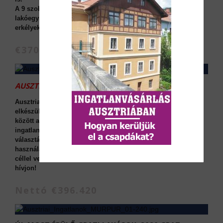
A 9 szobás, 190 m² lakótérrel rendelkező ház két külön
lakóegységből áll, saját kerttel, garázzsal, teraszokkal és
erkélyekkel.
€370.000
AUSZTRIAI INGATLANOK:
Ausztriai ingatlanok: 3 szobás lakás - Bécsben, 2025-ös
elkészüléssel, Áfa náélkül megvehető Ausztriai ingatlanok
között a legjobb ingatlanbefektetés az ingatlan nyugdíj. Az
ingatlan kiváló minőségű új építésű lakás, amely tökéletes
választás lehet mind befektetési célokra, mind pedig saját
használatra. Az építkezés 2025-ben készül el. Ha bérbeadási
céllel veszik meg, akkor nettó áron megvehető. Részletekért
hívjon!
Nettó €396.420