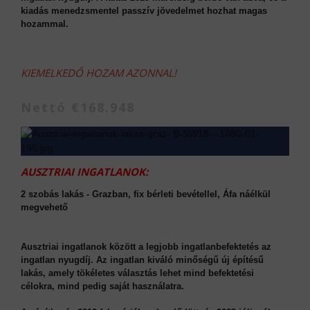
kiadás menedzsmentel passzív jövedelmet hozhat magas
hozammal.
KIEMELKEDŐ HOZAM AZONNAL!
Nettó €168.948
AUSZTRIAI INGATLANOK:
2 szobás lakás - Grazban, fix bérleti bevétellel, Áfa náélkül
megvehető
Ausztriai ingatlanok között a legjobb ingatlanbefektetés az
ingatlan nyugdíj. Az ingatlan kiváló minőségű új építésű
lakás, amely tökéletes választás lehet mind befektetési
célokra, mind pedig saját használatra.