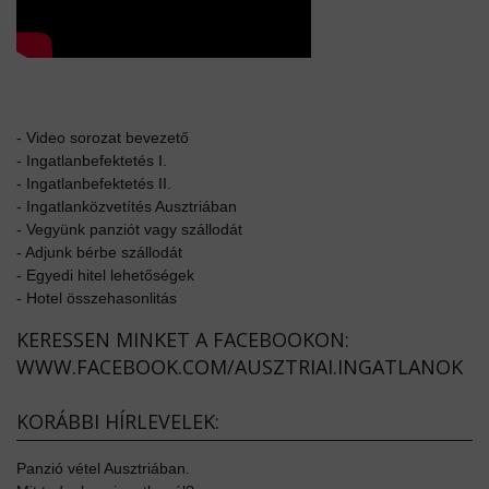
-
Video sorozat bevezető
-
Ingatlanbefektetés I.
-
Ingatlanbefektetés II.
-
Ingatlanközvetítés Ausztriában
-
Vegyünk panziót vagy szállodát
-
Adjunk bérbe szállodát
-
Egyedi hitel lehetőségek
-
Hotel összehasonlitás
KERESSEN MINKET A FACEBOOKON:
WWW.FACEBOOK.COM/AUSZTRIAI.INGATLANOK
KORÁBBI HÍRLEVELEK:
Panzió vétel Ausztriában.