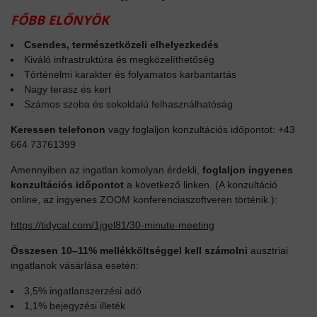
FŐBB ELŐNYÖK
Csendes, természetközeli elhelyezkedés
Kiváló infrastruktúra és megközelíthetőség
Történelmi karakter és folyamatos karbantartás
Nagy terasz és kert
Számos szoba és sokoldalú felhasználhatóság
Keressen telefonon
vagy foglaljon konzultációs időpontot: +43
664 73761399
Amennyiben az ingatlan komolyan érdekli,
foglaljon ingyenes
konzultációs időpontot
a következő linken. (A konzultáció
online, az ingyenes ZOOM konferenciaszoftveren történik.):
https://tidycal.com/1jgel81/30-minute-meeting
Összesen 10–11% mellékköltséggel kell számolni
ausztriai
ingatlanok vásárlása esetén:
3,5% ingatlanszerzési adó
1,1% bejegyzési illeték