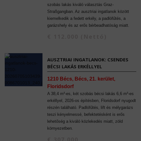
szobás lakás kiváló választás Graz-
Straßgangban. Az ausztriai ingatlanok között
kiemelkedik a fedett erkély, a padlófűtés, a
garázshely és az erős bérbeadhatóság miatt.
€ 112.000 (Nettó)
AUSZTRIAI INGATLANOK: CSENDES
BÉCSI LAKÁS ERKÉLLYEL
1210 Bécs, Bécs, 21. kerület,
Floridsdorf
A 38,4 m²-es, két szobás bécsi lakás 6,6 m²-es
erkéllyel, 2026-os építésben, Floridsdorf nyugodt
részén található. Padlófűtés, lift és mélygarázs
teszi kényelmessé, befektetésként is erős
lehetőség a kiváló közlekedés miatt, zöld
környezetben.
€ 307.000