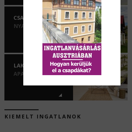
CSALÁDI HÁZAK
NYARALÓK
LAKÁSOK
APARTMANOK
KIEMELT INGATLANOK