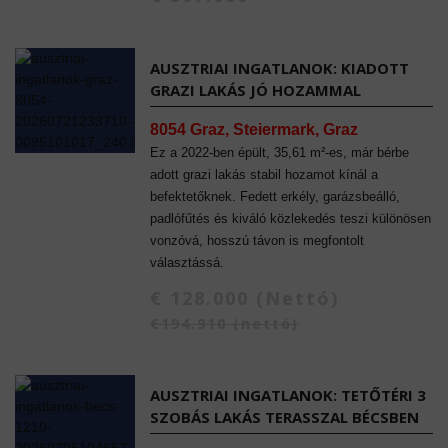
AUSZTRIAI INGATLANOK: KIADOTT
GRAZI LAKÁS JÓ HOZAMMAL
8054 Graz, Steiermark, Graz
Ez a 2022-ben épült, 35,61 m²-es, már bérbe
adott grazi lakás stabil hozamot kínál a
befektetőknek. Fedett erkély, garázsbeálló,
padlófűtés és kiváló közlekedés teszi különösen
vonzóvá, hosszú távon is megfontolt
választássá.
€ 128.000 (Nettó)
€194.910 (nettó)
AUSZTRIAI INGATLANOK: TETŐTÉRI 3
SZOBÁS LAKÁS TERASSZAL BÉCSBEN