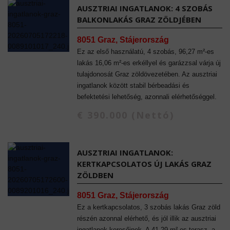
AUSZTRIAI INGATLANOK: 4 SZOBÁS
BALKONLAKÁS GRAZ ZÖLDJÉBEN
8051 Graz, Stájerország
Ez az első használatú, 4 szobás, 96,27 m²-es
lakás 16,06 m²-es erkéllyel és garázzsal várja új
tulajdonosát Graz zöldövezetében. Az ausztriai
ingatlanok között stabil bérbeadási és
befektetési lehetőség, azonnali elérhetőséggel.
€ 390.000 (Nettó)
AUSZTRIAI INGATLANOK:
KERTKAPCSOLATOS ÚJ LAKÁS GRAZ
ZÖLDBEN
8051 Graz, Stájerország
Ez a kertkapcsolatos, 3 szobás lakás Graz zöld
részén azonnal elérhető, és jól illik az ausztriai
ingatlanok keresőinek. A 41,29 m²-es terasz, a