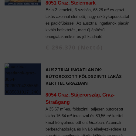
8051 Graz, Steiermark
Ez a 2. emeleti, 3 szobás, 68,28 m²-es grazi
lakás azonnal elérhető, nagy erkélykapcsolattal
és padlófűtéssel. Az ausztriai ingatlanok piacán
kiváló befektetés, mert új építésű,
energiatakarékos és jól kiadható.
€ 296.370 (Nettó)
AUSZTRIAI INGATLANOK:
BÚTOROZOTT FÖLDSZINTI LAKÁS
KERTTEL GRAZBAN
8054 Graz, Stájerország, Graz-
Straßgang
A 35,67 m²-es, földszinti, teljesen bútorozott
lakás 16,64 m² terasszal és 89,56 m² kerttel
kínál kényelmes otthont Grazban. Azonnali
bérbeadhatósága és kiváló elhelyezkedése az
ausztriai ingatlanok között különösen vonzó,