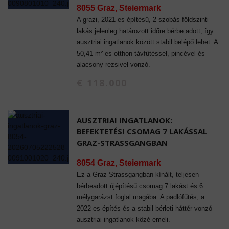
8055 Graz, Steiermark
A grazi, 2021-es építésű, 2 szobás földszinti
lakás jelenleg határozott időre bérbe adott, így
ausztriai ingatlanok között stabil belépő lehet. A
50,41 m²-es otthon távfűtéssel, pincével és
alacsony rezsivel vonzó.
€ 118.000
AUSZTRIAI INGATLANOK:
BEFEKTETÉSI CSOMAG 7 LAKÁSSAL
GRAZ-STRASSGANGBAN
8054 Graz, Steiermark
Ez a Graz-Strassgangban kínált, teljesen
bérbeadott újépítésű csomag 7 lakást és 6
mélygarázst foglal magába. A padlófűtés, a
2022-es építés és a stabil bérleti háttér vonzó
ausztriai ingatlanok közé emeli.