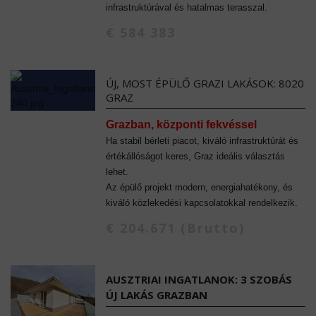
infrastruktúrával és hatalmas terasszal.
€ 584 383
ÚJ, MOST ÉPÜLŐ GRAZI LAKÁSOK: 8020
GRAZ
Grazban, központi fekvéssel
Ha stabil bérleti piacot, kiváló infrastruktúrát és
értékállóságot keres, Graz ideális választás
lehet.
Az épülő projekt modern, energiahatékony, és
kiváló közlekedési kapcsolatokkal rendelkezik.
€ 204.671 (Brutto)
AUSZTRIAI INGATLANOK: 3 SZOBÁS
ÚJ LAKÁS GRAZBAN