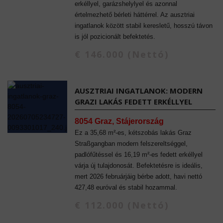
erkéllyel, garázshelylyel és azonnal
értelmezhető bérleti háttérrel. Az ausztriai
ingatlanok között stabil keresletű, hosszú távon
is jól pozicionált befektetés.
€ 146.000 (Nettó)
AUSZTRIAI INGATLANOK: MODERN
GRAZI LAKÁS FEDETT ERKÉLLYEL
8054 Graz, Stájerország
Ez a 35,68 m²-es, kétszobás lakás Graz
Straßgangban modern felszereltséggel,
padlófűtéssel és 16,19 m²-es fedett erkéllyel
várja új tulajdonosát. Befektetésre is ideális,
mert 2026 februárjáig bérbe adott, havi nettó
427,48 euróval és stabil hozammal.
€ 112.000 (Nettó)