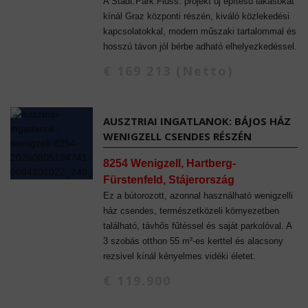
A Stadt.Park.Fluss. projekt új építésű lakásokat
kínál Graz központi részén, kiváló közlekedési
kapcsolatokkal, modern műszaki tartalommal és
hosszú távon jól bérbe adható elhelyezkedéssel.
€ 169 213 (Netto)
AUSZTRIAI INGATLANOK: BÁJOS HÁZ
WENIGZELL CSENDES RÉSZÉN
8254 Wenigzell, Hartberg-
Fürstenfeld, Stájerország
Ez a bútorozott, azonnal használható wenigzelli
ház csendes, természetközeli környezetben
található, távhős fűtéssel és saját parkolóval. A
3 szobás otthon 55 m²-es kerttel és alacsony
rezsivel kínál kényelmes vidéki életet.
€ 119.900