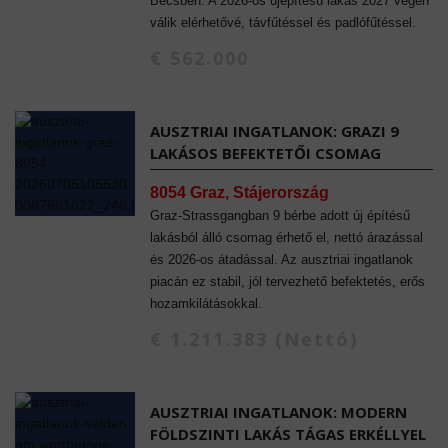
Bécsben. A 2026-os újépítésű lakás 2027 végén
válik elérhetővé, távfűtéssel és padlófűtéssel.
€ 562.000
AUSZTRIAI INGATLANOK: GRAZI 9
LAKÁSOS BEFEKTETŐI CSOMAG
8054 Graz, Stájerország
Graz-Strassgangban 9 bérbe adott új építésű
lakásból álló csomag érhető el, nettó árazással
és 2026-os átadással. Az ausztriai ingatlanok
piacán ez stabil, jól tervezhető befektetés, erős
hozamkilátásokkal.
€ 1.211.383 (Nettó)
AUSZTRIAI INGATLANOK: MODERN
FÖLDSZINTI LAKÁS TÁGAS ERKÉLLYEL