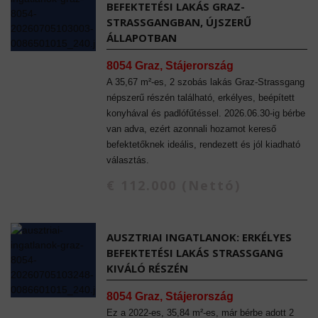
BEFEKTETÉSI LAKÁS GRAZ-
STRASSGANGBAN, ÚJSZERŰ
ÁLLAPOTBAN
8054 Graz, Stájerország
A 35,67 m²-es, 2 szobás lakás Graz-Strassgang
népszerű részén található, erkélyes, beépített
konyhával és padlófűtéssel. 2026.06.30-ig bérbe
van adva, ezért azonnali hozamot kereső
befektetőknek ideális, rendezett és jól kiadható
választás.
€ 112.000 (Nettó)
AUSZTRIAI INGATLANOK: ERKÉLYES
BEFEKTETÉSI LAKÁS STRASSGANG K
IVÁLÓ RÉSZÉN
8054 Graz, Stájerország
Ez a 2022-es, 35,84 m²-es, már bérbe adott 2