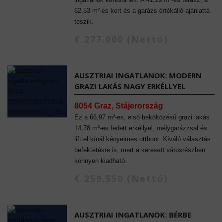
62,53 m²-es kert és a garázs értékálló ajánlattá
teszik.
€ 277.000 (Nettó)
AUSZTRIAI INGATLANOK: MODERN
GRAZI LAKÁS NAGY ERKÉLLYEL
8054 Graz, Stájerország
Ez a 66,97 m²-es, első beköltözésű grazi lakás
14,78 m²-es fedett erkéllyel, mélygarázzsal és
lifttel kínál kényelmes otthont. Kiváló választás
befektetésre is, mert a keresett városrészben
könnyen kiadható.
€ 259.550 (Nettó)
AUSZTRIAI INGATLANOK: BÉRBE