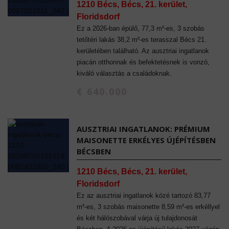
1210 Bécs, Bécs, 21. kerület,
Floridsdorf
Ez a 2026-ban épülő, 77,3 m²-es, 3 szobás
tetőtéri lakás 38,2 m²-es terasszal Bécs 21.
kerületében található. Az ausztriai ingatlanok
piacán otthonnak és befektetésnek is vonzó,
kiváló választás a családoknak.
€ 640.000
AUSZTRIAI INGATLANOK: PRÉMIUM
MAISONETTE ERKÉLYES ÚJÉPÍTÉSBEN
BÉCSBEN
1210 Bécs, Bécs, 21. kerület,
Floridsdorf
Ez az ausztriai ingatlanok közé tartozó 83,77
m²-es, 3 szobás maisonette 8,59 m²-es erkéllyel
és két hálószobával várja új tulajdonosát