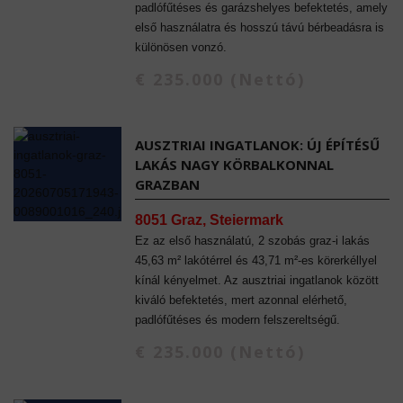
padlófűtéses és garázshelyes befektetés, amely
első használatra és hosszú távú bérbeadásra is
különösen vonzó.
€ 235.000 (Nettó)
AUSZTRIAI INGATLANOK: ÚJ ÉPÍTÉSŰ
LAKÁS NAGY KÖRBALKONNAL
GRAZBAN
8051 Graz, Steiermark
Ez az első használatú, 2 szobás graz-i lakás
45,63 m² lakótérrel és 43,71 m²-es körerkéllyel
kínál kényelmet. Az ausztriai ingatlanok között
kiváló befektetés, mert azonnal elérhető,
padlófűtéses és modern felszereltségű.
€ 235.000 (Nettó)