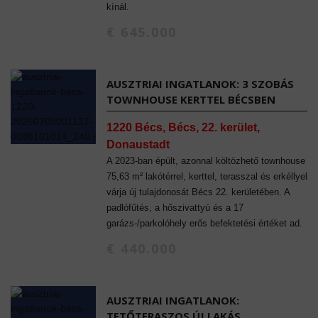
kínál.
€ 645.000
AUSZTRIAI INGATLANOK: 3 SZOBÁS
TOWNHOUSE KERTTEL BÉCSBEN
1220 Bécs, Bécs, 22. kerület,
Donaustadt
A 2023-ban épült, azonnal költözhető townhouse
75,63 m² lakótérrel, kerttel, terasszal és erkéllyel
várja új tulajdonosát Bécs 22. kerületében. A
padlófűtés, a hőszivattyú és a 17
garázs-/parkolóhely erős befektetési értéket ad.
€ 440.000
AUSZTRIAI INGATLANOK:
TETŐTERASZOS ÚJ LAKÁS