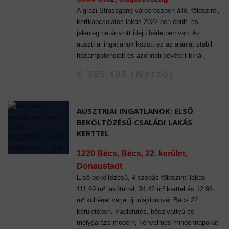
A grazi Strassgang városrészben álló, földszinti,
kertkapcsolatos lakás 2022-ben épült, és
jelenleg határozott idejű bérletben van. Az
ausztriai ingatlanok között ez az ajánlat stabil
hozampotenciált és azonnali bevételt kínál.
€ 305.195 (Nettó)
AUSZTRIAI INGATLANOK: ELSŐ
BEKÖLTÖZÉSŰ CSALÁDI LAKÁS
KERTTEL
1220 Bécs, Bécs, 22. kerület,
Donaustadt
Első beköltözésű, 4 szobás földszinti lakás
111,69 m² lakótérrel, 34,42 m² kerttel és 12,96
m² kültérrel várja új tulajdonosát Bécs 22.
kerületében. Padlófűtés, hőszivattyú és
mélygarázs modern, kényelmes mindennapokat