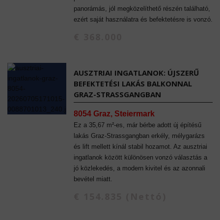
panorámás, jól megközelíthető részén található,
ezért saját használatra és befektetésre is vonzó.
€ 368.000
AUSZTRIAI INGATLANOK: ÚJSZERŰ
BEFEKTETÉSI LAKÁS BALKONNAL
GRAZ-STRASSGANGBAN
8054 Graz, Steiermark
Ez a 35,67 m²-es, már bérbe adott új építésű
lakás Graz-Strassgangban erkély, mélygarázs
és lift mellett kínál stabil hozamot. Az ausztriai
ingatlanok között különösen vonzó választás a
jó közlekedés, a modern kivitel és az azonnali
bevétel miatt.
€ 154.835 (Nettó)