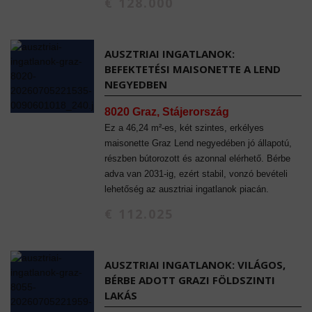
€ 128.000
AUSZTRIAI INGATLANOK:
BEFEKTETÉSI MAISONETTE A LEND
NEGYEDBEN
8020 Graz, Stájerország
Ez a 46,24 m²-es, két szintes, erkélyes
maisonette Graz Lend negyedében jó állapotú,
részben bútorozott és azonnal elérhető. Bérbe
adva van 2031-ig, ezért stabil, vonzó bevételi
lehetőség az ausztriai ingatlanok piacán.
€ 112.025
AUSZTRIAI INGATLANOK: VILÁGOS,
BÉRBE ADOTT GRAZI FÖLDSZINTI
LAKÁS