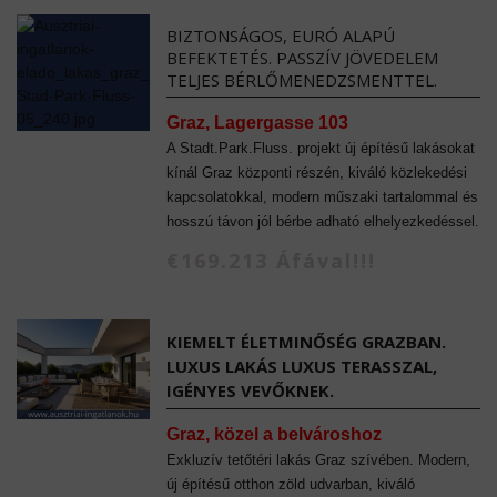
BIZTONSÁGOS, EURÓ ALAPÚ
BEFEKTETÉS. PASSZÍV JÖVEDELEM
TELJES BÉRLŐMENEDZSMENTTEL.
Graz, Lagergasse 103
A Stadt.Park.Fluss. projekt új építésű lakásokat
kínál Graz központi részén, kiváló közlekedési
kapcsolatokkal, modern műszaki tartalommal és
hosszú távon jól bérbe adható elhelyezkedéssel.
€169.213 Áfával!!!
KIEMELT ÉLETMINŐSÉG GRAZBAN.
LUXUS LAKÁS LUXUS TERASSZAL,
IGÉNYES VEVŐKNEK.
Graz, közel a belvároshoz
Exkluzív tetőtéri lakás Graz szívében. Modern,
új építésű otthon zöld udvarban, kiváló