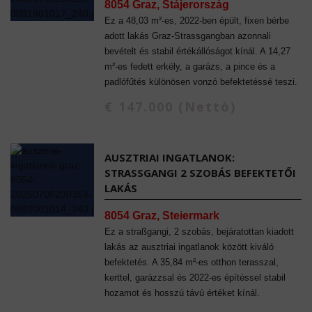
8054 Graz, Stájerország
Ez a 48,03 m²-es, 2022-ben épült, fixen bérbe
adott lakás Graz-Strassgangban azonnali
bevételt és stabil értékállóságot kínál. A 14,27
m²-es fedett erkély, a garázs, a pince és a
padlófűtés különösen vonzó befektetéssé teszi.
€ 147.000 (Nettó)
AUSZTRIAI INGATLANOK:
STRASSGANGI 2 SZOBÁS BEFEKTETŐI L
AKÁS
8054 Graz, Steiermark
Ez a straßgangi, 2 szobás, bejáratottan kiadott
lakás az ausztriai ingatlanok között kiváló
befektetés. A 35,84 m²-es otthon terasszal,
kerttel, garázzsal és 2022-es építéssel stabil
hozamot és hosszú távú értéket kínál.