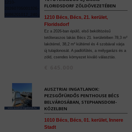
FLORIDSDORF ZÖLDÖVEZETÉBEN
1210 Bécs, Bécs, 21. kerület,
Floridsdorf
Ez a 2026-ban épülő, első beköltözésű
tetőteraszos lakás Bécs 21. kerületében 78,3 m²
lakótérrel, 38,2 m² kültérrel és 4 szobával várja
új tulajdonosát. A padlófűtés, a mélygarázs és a
zöld, csendes környezet kiváló választás.
€ 645.000
AUSZTRIAI INGATLANOK:
PEZSGŐFÜRDŐS PENTHOUSE BÉCS
BELVÁROSÁBAN, STEPHANSDOM-
KÖZELBEN
1010 Bécs, Bécs, 01. kerület, Innere
Stadt