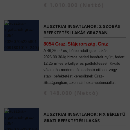
€ 1.010.000 (Nettó)
AUSZTRIAI INGATLANOK: 2 SZOBÁS
BEFEKTETÉSI LAKÁS GRAZBAN
8054 Graz, Stájerország, Graz
A 46,26 m²-es, bérbe adott grazi lakás
2026.09.30-ig biztos bérleti bevételt nyújt, fedett
12,25 m²-es erkéllyel és padlófűtéssel. Kiváló
választás modern, jól kiadható otthont vagy
stabil befektetést keresőknek Graz-
Straßgangban, azonnali hozampotenciállal.
€ 148.000 (Nettó)
AUSZTRIAI INGATLANOK: FIX BÉRLETŰ
GRAZI BEFEKTETÉSI LAKÁS