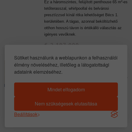
Ez a háromszintes, felújított penthouse 65 m²-es
tetőterasszal, whirlpoollal és belvárosi
presztízzsel kínál ritka lehetőséget Bécs 1.
kerületében. A tágas, azonnal beköltözhető
otthon hosszú távon is értékálló választás az
igényes vevőknek.
€ 2.197.000
Sütiket használunk a weblapunkon a felhasználói
élmény növeléséhez, illetőleg a látogatottsági
AUSZTRIAI INGATLANOK: BÉRBE
adataink elemzéséhez.
ADOTT GRAZI BEFEKTETÉSI LAKÁS
8020 Graz, Stájerország
Mindet elfogadom
Ez a 82 m²-es, 3 szobás grazi lakás 2027. július
31-ig bérbe adott, ezért azonnali hozamot
Nem szükségesek elutasítása
biztosít. A felújított állapot, a távfűtés és a
központi fekvés befektetőknek is erős előny.
Beállítások
€ 173.300