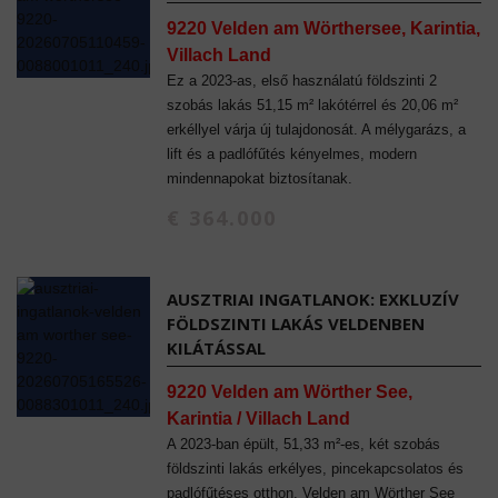
9220 Velden am Wörthersee, Karintia,
Villach Land
Ez a 2023-as, első használatú földszinti 2
szobás lakás 51,15 m² lakótérrel és 20,06 m²
erkéllyel várja új tulajdonosát. A mélygarázs, a
lift és a padlófűtés kényelmes, modern
mindennapokat biztosítanak.
€ 364.000
AUSZTRIAI INGATLANOK: EXKLUZÍV
FÖLDSZINTI LAKÁS VELDENBEN
KILÁTÁSSAL
9220 Velden am Wörther See,
Karintia / Villach Land
A 2023-ban épült, 51,33 m²-es, két szobás
földszinti lakás erkélyes, pincekapcsolatos és
padlófűtéses otthon. Velden am Wörther See