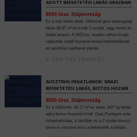
ADOTT BEFEKTETÉSI LAKÁS GRAZBAN
8054 Graz, Stájerország
Ez a már bérbe adott, földszinti graz-strassgangi
lakás 66,97 m²-en kínál 3 szobát, nagy kertet és
fedett teraszt. A 2022-es, modern otthon kiváló
választás stabil hozamot kereső befektetőknek
az ausztriai ingatlanok piacán.
€ 305.195 (Nettó)
AUSZTRIAI INGATLANOK: GRAZI
BEFEKTETÉSI LAKÁS, BIZTOS HOZAM
8055 Graz, Stájerország
Ez a földszinti, 46,17 m²-es lakás 2027-ig bérbe
adva biztos hozamot kínál. Graz-Puntigam erős
infrastruktúrája, a távfűtés és a 2 szoba hosszú
távon is vonzóvá teszi a befektetők számára.