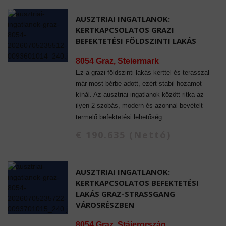
AUSZTRIAI INGATLANOK:
KERTKAPCSOLATOS GRAZI
BEFEKTETÉSI FÖLDSZINTI LAKÁS
8054 Graz, Steiermark
Ez a grazi földszinti lakás kerttel és terasszal
már most bérbe adott, ezért stabil hozamot
kínál. Az ausztriai ingatlanok között ritka az
ilyen 2 szobás, modern és azonnal bevételt
termelő befektetési lehetőség.
€ 190.635 (Nettó)
AUSZTRIAI INGATLANOK:
KERTKAPCSOLATOS BEFEKTETÉSI
LAKÁS GRAZ-STRASSGANG
VÁROSRÉSZBEN
8054 Graz, Stájerország