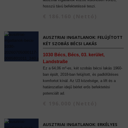
hosszú távú befektetéssé teszi.
€ 186.160 (Nettó)
AUSZTRIAI INGATLANOK: FELÚJÍTOTT
KÉT SZOBÁS BÉCSI LAKÁS
1030 Bécs, Bécs, 03. kerület,
Landstraße
Ez a 64,06 m²-es, két szobás bécsi lakás 1960-
ban épült, 2018-ban felújított, és padlófűtéses
komfortot kínál. Az U3 közelsége, a lift és a
határozatlan idejű bérlet erős befektetési
potenciált ad.
€ 196.000 (Nettó)
AUSZTRIAI INGATLANOK: ERKÉLYES