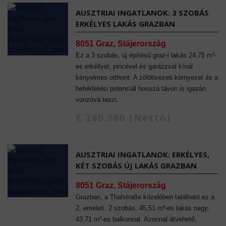
AUSZTRIAI INGATLANOK: 3 SZOBÁS
ERKÉLYES LAKÁS GRAZBAN
8051 Graz, Stájerország
Ez a 3 szobás, új építésű graz-i lakás 24,75 m²-
es erkéllyel, pincével és garázzsal kínál
kényelmes otthont. A zöldövezeti környezet és a
befektetési potenciál hosszú távon is igazán
vonzóvá teszi.
€ 260.000 (Nettó)
AUSZTRIAI INGATLANOK: ERKÉLYES,
KÉT SZOBÁS ÚJ LAKÁS GRAZBAN
8051 Graz, Stájerország
Grazban, a Thalstraße közelében található ez a
2. emeleti, 2 szobás, 45,51 m²-es lakás nagy,
43,71 m²-es balkonnal. Azonnal átvehető,