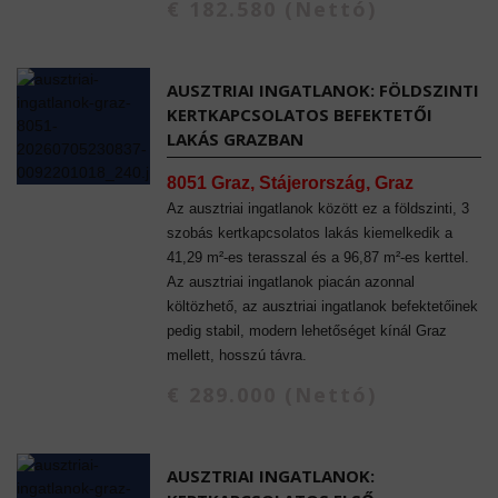
€ 182.580 (Nettó)
AUSZTRIAI INGATLANOK: FÖLDSZINTI
KERTKAPCSOLATOS BEFEKTETŐI
LAKÁS GRAZBAN
8051 Graz, Stájerország, Graz
Az ausztriai ingatlanok között ez a földszinti, 3
szobás kertkapcsolatos lakás kiemelkedik a
41,29 m²-es terasszal és a 96,87 m²-es kerttel.
Az ausztriai ingatlanok piacán azonnal
költözhető, az ausztriai ingatlanok befektetőinek
pedig stabil, modern lehetőséget kínál Graz
mellett, hosszú távra.
€ 289.000 (Nettó)
AUSZTRIAI INGATLANOK: